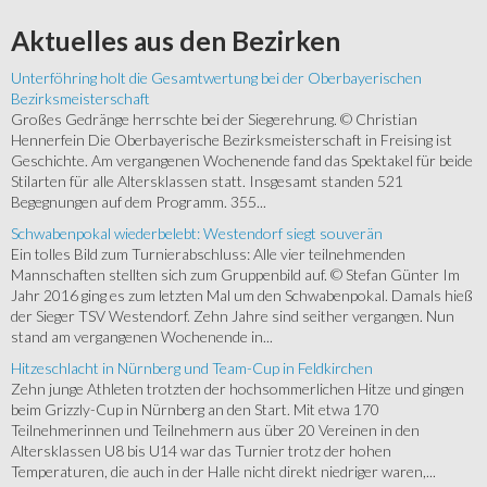
Aktuelles
aus den Bezirken
Unterföhring holt die Gesamtwertung bei der Oberbayerischen
Bezirksmeisterschaft
Großes Gedränge herrschte bei der Siegerehrung. © Christian
Hennerfein Die Oberbayerische Bezirksmeisterschaft in Freising ist
Geschichte. Am vergangenen Wochenende fand das Spektakel für beide
Stilarten für alle Altersklassen statt. Insgesamt standen 521
Begegnungen auf dem Programm. 355...
Schwabenpokal wiederbelebt: Westendorf siegt souverän
Ein tolles Bild zum Turnierabschluss: Alle vier teilnehmenden
Mannschaften stellten sich zum Gruppenbild auf. © Stefan Günter Im
Jahr 2016 ging es zum letzten Mal um den Schwabenpokal. Damals hieß
der Sieger TSV Westendorf. Zehn Jahre sind seither vergangen. Nun
stand am vergangenen Wochenende in...
Hitzeschlacht in Nürnberg und Team-Cup in Feldkirchen
Zehn junge Athleten trotzten der hochsommerlichen Hitze und gingen
beim Grizzly-Cup in Nürnberg an den Start. Mit etwa 170
Teilnehmerinnen und Teilnehmern aus über 20 Vereinen in den
Altersklassen U8 bis U14 war das Turnier trotz der hohen
Temperaturen, die auch in der Halle nicht direkt niedriger waren,...