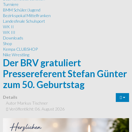
Turniere
BMM Schüler/Jugend
Bezirkspokal Mittelfranken
Landesfinale Schulsport
WK II
WK III
Downloads
Shop
Kempa CLUBSHOP
Nike Wrestling
Der BRV gratuliert
Pressereferent Stefan Günter
zum 50. Geburtstag
Details
Autor
Markus Tischner
Veröffentlicht: 06. August 2026