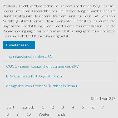
Rostislav Leicht wird weiterhin bei seinem sportlichen Weg finanziell
unterstützt. Der Kaderathlet des Deutschen Ringer-Bundes, der am
Bundesstützpunkt Nürnberg trainiert und für den SV Johannis
Nürnberg startet, erhält diese wertvolle Unterstützung durch die
Bayerische Sportstiftung. Denn Sporttalente zu unterstützen und die
Rahmenbedingungen für den Nachwuchsleistungssport zu verbessern
– das hat sich die Stiftung zum Ziel gesetzt.
weiterlesen ...
Jugendaustausch in den USA
OUCC - neuer Kooperationspartner des BRV
BRV-Chef gratuliert Jörg Jähnichen
Absage des Jean-Foeldeak-Turniers in Rehau
Seite 1 von 217
Start
Zurück
1
2
3
4
5
6
7
8
9
10
Weiter
Ende