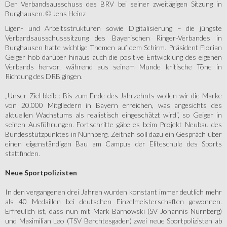
Der Verbandsausschuss des BRV bei seiner zweitägigen Sitzung in
Burghausen. © Jens Heinz
Ligen- und Arbeitsstrukturen sowie Digitalisierung – die jüngste
Verbandsausschusssitzung des Bayerischen Ringer-Verbandes in
Burghausen hatte wichtige Themen auf dem Schirm. Präsident Florian
Geiger hob darüber hinaus auch die positive Entwicklung des eigenen
Verbands hervor, während aus seinem Munde kritische Töne in
Richtung des DRB gingen.
„Unser Ziel bleibt: Bis zum Ende des Jahrzehnts wollen wir die Marke
von 20.000 Mitgliedern in Bayern erreichen, was angesichts des
aktuellen Wachstums als realistisch eingeschätzt wird“, so Geiger in
seinen Ausführungen. Fortschritte gäbe es beim Projekt Neubau des
Bundesstützpunktes in Nürnberg. Zeitnah soll dazu ein Gespräch über
einen eigenständigen Bau am Campus der Eliteschule des Sports
stattfinden.
Neue Sportpolizisten
In den vergangenen drei Jahren wurden konstant immer deutlich mehr
als 40 Medaillen bei deutschen Einzelmeisterschaften gewonnen.
Erfreulich ist, dass nun mit Mark Barnowski (SV Johannis Nürnberg)
und Maximilian Leo (TSV Berchtesgaden) zwei neue Sportpolizisten ab