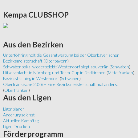
Kempa
CLUBSHOP
Aus
den Bezirken
Unterföhring holt die Gesamtwertung bei der Oberbayerischen
Bezirksmeisterschaft
(
Oberbayern
)
Schwabenpokal wiederbelebt: Westendorf siegt souverän
(
Schwaben
)
Hitzeschlacht in Nürnberg und Team-Cup in Feldkirchen
(
Mittelfranken
)
Bezirkstraining in Westendorf
(
Schwaben
)
Oberfränkische 2026 – Eine Bezirksmeisterschaft mal anders!
(
Oberfranken
)
Aus
den Ligen
Ligenplaner
Änderungsdienst
Aktueller Kampftag
Ligen Drucken
Förderprogramm