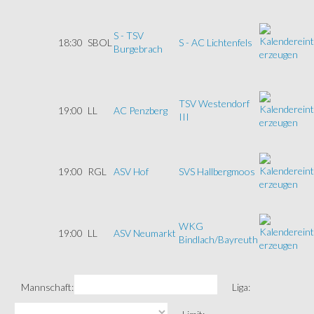
S - TSV
18:30
SBOL
S - AC Lichtenfels
Burgebrach
TSV Westendorf
19:00
LL
AC Penzberg
III
19:00
RGL
ASV Hof
SVS Hallbergmoos
WKG
19:00
LL
ASV Neumarkt
Bindlach/Bayreuth
Mannschaft:
Liga: