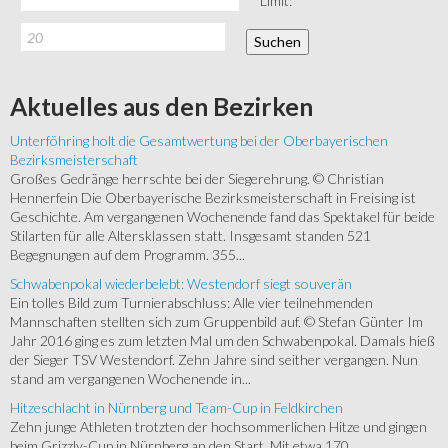
Limit:
Aktuelles
aus den Bezirken
Unterföhring holt die Gesamtwertung bei der Oberbayerischen
Bezirksmeisterschaft
Großes Gedränge herrschte bei der Siegerehrung. © Christian
Hennerfein Die Oberbayerische Bezirksmeisterschaft in Freising ist
Geschichte. Am vergangenen Wochenende fand das Spektakel für beide
Stilarten für alle Altersklassen statt. Insgesamt standen 521
Begegnungen auf dem Programm. 355...
Schwabenpokal wiederbelebt: Westendorf siegt souverän
Ein tolles Bild zum Turnierabschluss: Alle vier teilnehmenden
Mannschaften stellten sich zum Gruppenbild auf. © Stefan Günter Im
Jahr 2016 ging es zum letzten Mal um den Schwabenpokal. Damals hieß
der Sieger TSV Westendorf. Zehn Jahre sind seither vergangen. Nun
stand am vergangenen Wochenende in...
Hitzeschlacht in Nürnberg und Team-Cup in Feldkirchen
Zehn junge Athleten trotzten der hochsommerlichen Hitze und gingen
beim Grizzly-Cup in Nürnberg an den Start. Mit etwa 170