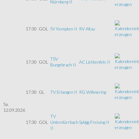
Nürnberg II
17:30
GOL
SV Kempten II
RV Altay
TSV
17:30
GOL
AC Lichtenfels II
Burgebrach II
17:30
GL
TV Erlangen II
RG Willmering
Sa,
12.09.2026
TV
17:30
GOL
Unterdürrbach
SpVgg Freising II
II