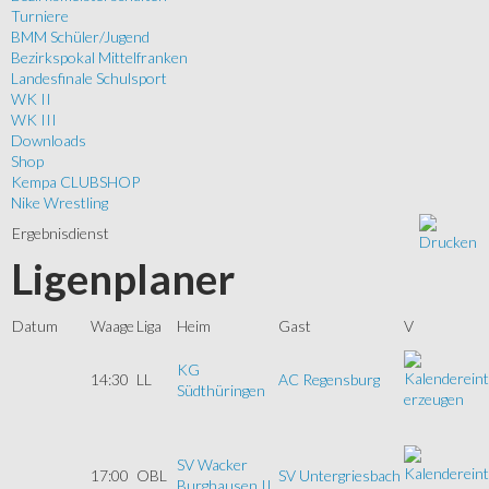
Turniere
BMM Schüler/Jugend
Bezirkspokal Mittelfranken
Landesfinale Schulsport
WK II
WK III
Downloads
Shop
Kempa CLUBSHOP
Nike Wrestling
Ergebnisdienst
Ligenplaner
Datum
Waage
Liga
Heim
Gast
V
KG
14:30
LL
AC Regensburg
Südthüringen
SV Wacker
17:00
OBL
SV Untergriesbach
Burghausen II