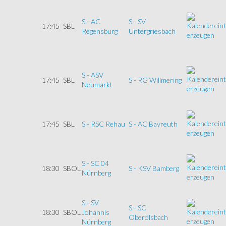
S - AC
S - SV
17:45
SBL
Regensburg
Untergriesbach
S - ASV
17:45
SBL
S - RG Willmering
Neumarkt
17:45
SBL
S - RSC Rehau
S - AC Bayreuth
S - SC 04
18:30
SBOL
S - KSV Bamberg
Nürnberg
S - SV
S - SC
18:30
SBOL
Johannis
Oberölsbach
Nürnberg