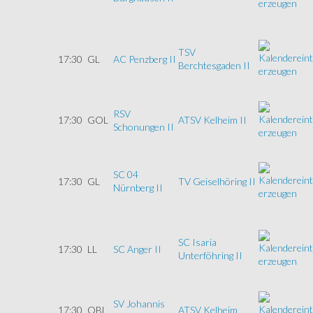
TSV
17:30
GL
AC Penzberg II
Berchtesgaden II
RSV
17:30
GOL
ATSV Kelheim II
Schonungen II
SC 04
17:30
GL
TV Geiselhöring II
Nürnberg II
SC Isaria
17:30
LL
SC Anger II
Unterföhring II
SV Johannis
17:30
OBL
ATSV Kelheim