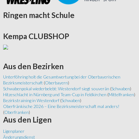
Ringen
macht Schule
Kempa
CLUBSHOP
Aus
den Bezirken
Unterföhring holt die Gesamtwertung bei der Oberbayerischen
Bezirksmeisterschaft
(
Oberbayern
)
Schwabenpokal wiederbelebt: Westendorf siegt souverän
(
Schwaben
)
Hitzeschlacht in Nürnberg und Team-Cup in Feldkirchen
(
Mittelfranken
)
Bezirkstraining in Westendorf
(
Schwaben
)
Oberfränkische 2026 – Eine Bezirksmeisterschaft mal anders!
(
Oberfranken
)
Aus
den Ligen
Ligenplaner
Änderungsdienst