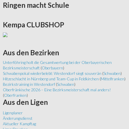
Ringen
macht Schule
Kempa
CLUBSHOP
Aus
den Bezirken
Unterföhring holt die Gesamtwertung bei der Oberbayerischen
Bezirksmeisterschaft
(
Oberbayern
)
Schwabenpokal wiederbelebt: Westendorf siegt souverän
(
Schwaben
)
Hitzeschlacht in Nürnberg und Team-Cup in Feldkirchen
(
Mittelfranken
)
Bezirkstraining in Westendorf
(
Schwaben
)
Oberfränkische 2026 – Eine Bezirksmeisterschaft mal anders!
(
Oberfranken
)
Aus
den Ligen
Ligenplaner
Änderungsdienst
Aktueller Kampftag