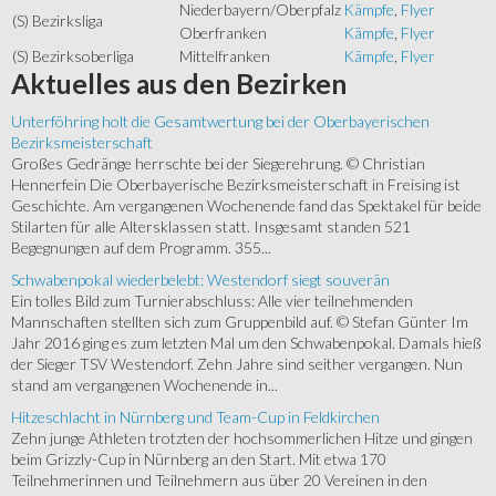
Niederbayern/Oberpfalz
Kämpfe
,
Flyer
(S) Bezirksliga
Oberfranken
Kämpfe
,
Flyer
(S) Bezirksoberliga
Mittelfranken
Kämpfe
,
Flyer
Aktuelles
aus den Bezirken
Unterföhring holt die Gesamtwertung bei der Oberbayerischen
Bezirksmeisterschaft
Großes Gedränge herrschte bei der Siegerehrung. © Christian
Hennerfein Die Oberbayerische Bezirksmeisterschaft in Freising ist
Geschichte. Am vergangenen Wochenende fand das Spektakel für beide
Stilarten für alle Altersklassen statt. Insgesamt standen 521
Begegnungen auf dem Programm. 355...
Schwabenpokal wiederbelebt: Westendorf siegt souverän
Ein tolles Bild zum Turnierabschluss: Alle vier teilnehmenden
Mannschaften stellten sich zum Gruppenbild auf. © Stefan Günter Im
Jahr 2016 ging es zum letzten Mal um den Schwabenpokal. Damals hieß
der Sieger TSV Westendorf. Zehn Jahre sind seither vergangen. Nun
stand am vergangenen Wochenende in...
Hitzeschlacht in Nürnberg und Team-Cup in Feldkirchen
Zehn junge Athleten trotzten der hochsommerlichen Hitze und gingen
beim Grizzly-Cup in Nürnberg an den Start. Mit etwa 170
Teilnehmerinnen und Teilnehmern aus über 20 Vereinen in den