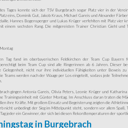
es Tages konnte sich der TSV Burgebrach sogar Platz vier in der Verei
latz eins, Dominik Gut, Jakob Kraus, Michael Gareis und Alexander Färber 
aille. Hannes Bogensperger und Lukas Krüger verfehlten mit Platz vier 
mit einem sechsten Rang. Die mitgereisten Trainer Christian Giehl und
 Montag
en Tag fand im oberbayerischen Feldkirchen der Team Cup Bayern für
berechtigt beim Team Cup sind alle Ringerinnen ab 6 Jahren. Dieser 
e Gelegenheit, nicht nur ihre individuellen Fähigkeiten unter Beweis 
ie Teams werden nach der Waage per Los eingeteilt, sodass jede Teilnehm
n.
rach gingen Antonia Gareis, Olivia Peters, Leonie Krüger und Katharina 
e Trainingseinheit mit Günter Montag. Im Anschluss daran traten die 
en ihre Kräfte. Mit großem Einsatz und Begeisterung zeigten die Athletinn
 nicht unbedingt der Sieg im Mittelpunkt steht, sondern vor allem Spaß,
Tag jeder ein Gewinner, der sich bei diesen Rekordtemperaturen der sportl
ningstag in Burgebrach