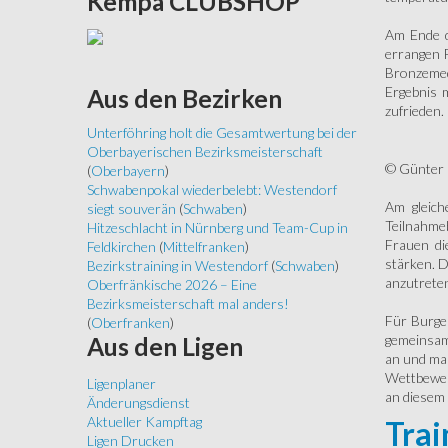
Kempa
CLUBSHOP
Am Ende d
errangen P
Bronzemed
Ergebnis 
Aus
den Bezirken
zufrieden.
Unterföhring holt die Gesamtwertung bei der
Oberbayerischen Bezirksmeisterschaft
© Günter
(
Oberbayern
)
Schwabenpokal wiederbelebt: Westendorf
Am gleich
siegt souverän
(
Schwaben
)
Teilnahme
Hitzeschlacht in Nürnberg und Team-Cup in
Frauen di
Feldkirchen
(
Mittelfranken
)
stärken. D
Bezirkstraining in Westendorf
(
Schwaben
)
anzutrete
Oberfränkische 2026 – Eine
Bezirksmeisterschaft mal anders!
Für Burgeb
(
Oberfranken
)
gemeinsam
Aus
den Ligen
an und maß
Wettbewerb
Ligenplaner
an diesem 
Änderungsdienst
Aktueller Kampftag
Trai
Ligen Drucken