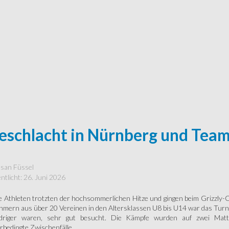
eschlacht in Nürnberg und Team
san Füssel
ntlicht: 26. Juni 2026
 Athleten trotzten der hochsommerlichen Hitze und gingen beim Grizzly-
hmern aus über 20 Vereinen in den Altersklassen U8 bis U14 war das Turnie
edriger waren, sehr gut besucht. Die Kämpfe wurden auf zwei Matt
bedingte Zwischenfälle.