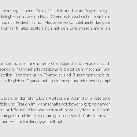
nswertung sichern. Deley Paladini und Lukas Bogensperger
belegten den zweiten Platz, Clemens Füssel sicherte sich die
knapp das Podest. Tymur Medvedenko komplettierte das gute
 Thomas Krüger zeigten sich mit den Ergebnissen mehr als
 die Schülerinnen, weibliche Jugend und Frauen statt.
besondere Mannschaftswettbewerb bietet den Mädchen und
zu stellen, sondern auch Teamgeist und Zusammenarbeit zu
erin die gleiche Chance hat, in einem spannenden Wettkampf
Gareis an den Start. Den Auftakt am Vormittag bildete eine
Mädels und Frauen im Mannschaftswettbewerb gegeneinander
en ihr Können. Allen war aber auch bewusst, dass bei diesem
 Teamgeist und die Freude am geliebten Sport. Außerdem war
ichen Herausforderung gestellt hat.