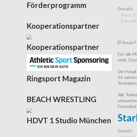
Förderprogramm
Details
Autor
Su
Veröffe
Kooperationspartner
© Susan F
Kooperationspartner
Für alle M
statt. Daz
Der haupt
Ringsport
Magazin
14 Jahren
Techniken,
Alle Teiln
BEACH
WRESTLING
umzusetze
Freundscha
Star
HDVT
1 Studio München
Details
Autor
Su