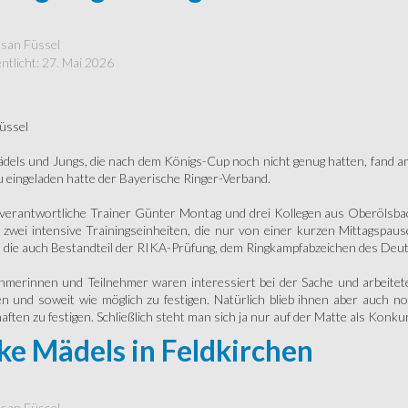
san Füssel
ntlicht: 27. Mai 2026
üssel
ädels und Jungs, die nach dem Königs-Cup noch nicht genug hatten, fand am
u eingeladen hatte der Bayerische Ringer-Verband.
verantwortliche Trainer Günter Montag und drei Kollegen aus Oberölsbac
 zwei intensive Trainingseinheiten, die nur von einer kurzen Mittagspau
 die auch Bestandteil der RIKA-Prüfung, dem Ringkampfabzeichen des Deut
ehmerinnen und Teilnehmer waren interessiert bei der Sache und arbeiteten
n und soweit wie möglich zu festigen. Natürlich blieb ihnen aber auch 
ften zu festigen. Schließlich steht man sich ja nur auf der Matte als Konk
ke Mädels in Feldkirchen
san Füssel