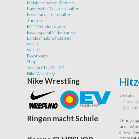
Meisterschaften/Turniere
Bayerische Meisterschaften
Bezirksmeisterschaften
Turniere
BMM Schüler/Jugend
Bezirkspokal Mittelfranken
Landesfinale Schulsport
WK II
WK III
Downloads
Shop
Kempa CLUBSHOP
Nike Wrestling
Hitz
Nike
Wrestling
Details
Autor
Su
Veröffe
Ringen
macht Schule
Zehn junge
und Teilne
direkt ni
temperatur