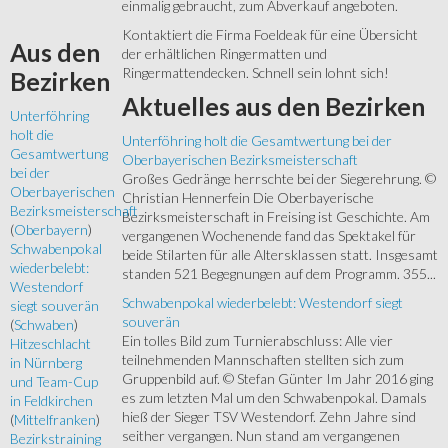
einmalig gebraucht, zum Abverkauf angeboten.
Kontaktiert die Firma Foeldeak für eine Übersicht
Aus
den
der erhältlichen Ringermatten und
Ringermattendecken. Schnell sein lohnt sich!
Bezirken
Aktuelles
aus den Bezirken
Unterföhring
holt die
Unterföhring holt die Gesamtwertung bei der
Gesamtwertung
Oberbayerischen Bezirksmeisterschaft
bei der
Großes Gedränge herrschte bei der Siegerehrung. ©
Oberbayerischen
Christian Hennerfein Die Oberbayerische
Bezirksmeisterschaft
Bezirksmeisterschaft in Freising ist Geschichte. Am
(
Oberbayern
)
vergangenen Wochenende fand das Spektakel für
Schwabenpokal
beide Stilarten für alle Altersklassen statt. Insgesamt
wiederbelebt:
standen 521 Begegnungen auf dem Programm. 355...
Westendorf
Schwabenpokal wiederbelebt: Westendorf siegt
siegt souverän
souverän
(
Schwaben
)
Ein tolles Bild zum Turnierabschluss: Alle vier
Hitzeschlacht
teilnehmenden Mannschaften stellten sich zum
in Nürnberg
Gruppenbild auf. © Stefan Günter Im Jahr 2016 ging
und Team-Cup
es zum letzten Mal um den Schwabenpokal. Damals
in Feldkirchen
hieß der Sieger TSV Westendorf. Zehn Jahre sind
(
Mittelfranken
)
seither vergangen. Nun stand am vergangenen
Bezirkstraining