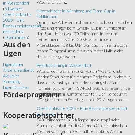
Wochenende in...
in Westendorf
(
Schwaben
)
Hitzeschlacht in Nürnberg und Team-Cup in
Oberfränkische
Feldkirchen
2026 – Eine
Zehn junge Athleten trotzten der hochsommerlichen
Bezirksmeisterschaft
Hitze und gingen beim Grizzly-Cup in Nürnberg an
mal anders!
den Start. Mit etwa 170 Teilnehmerinnen und
(
Oberfranken
)
Teilnehmern aus über 20 Vereinen in den
Aus
den
Altersklassen U8 bis U14 war das Turnier trotz der
hohen Temperaturen, die auch in der Halle nicht
Ligen
direkt niedriger waren,...
Ligenplaner
Bezirkstraining in Westendorf
Änderungsdienst
Westendorf war am vergangenen Wochenende
Aktueller
wieder Schauplatz für mehrere Ereignisse. Nicht nur,
Kampftag
dass am Samstag ein Bezirkstraining stattfand,
Ligen Drucken
nahmen parallel fünf TSV-Nachwuchsathleten an der
Förderprogramm
Ausbildung zum Kampfrichter teil. Der Höhepunkt
erfolgte dann am Sonntag, als die 20. Ausgabe des...
Oberfränkische 2026 – Eine Bezirksmeisterschaft
Kooperationspartner
mal anders!
540 Teilnehmer, 885 Kämpfe und europäische
Aufmerksamkeit für die Offenen Oberfränkischen
Meisterschaften in Neustadt bei Coburg Als am