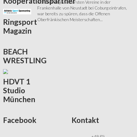
Kooperationspartner
frühen Morgen die ersten Vereine in der
Frankenhalle von Neustadt bei Coburg eintrafen,
war bereits zu spüren, dass die Offenen
Oberfränkischen Meisterschaften...
Ringsport
Magazin
BEACH
WRESTLING
HDVT
1
Studio
München
Facebook
Kontakt
+49 (0)