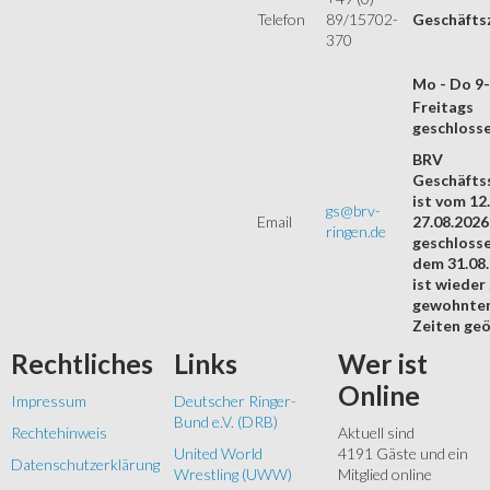
Telefon
89/15702-
Geschäfts
370
Mo - Do 9
Freitags
geschloss
BRV
Geschäftss
ist vom 12.
gs@brv-
Email
27.08.2026
ringen.de
geschloss
dem 31.08
ist wieder
gewohnte
Zeiten geö
Rechtliches
Links
Wer
ist
Online
Impressum
Deutscher Ringer-
Bund e.V. (DRB)
Rechtehinweis
Aktuell sind
United World
4191 Gäste und ein
Datenschutzerklärung
Wrestling (UWW)
Mitglied online