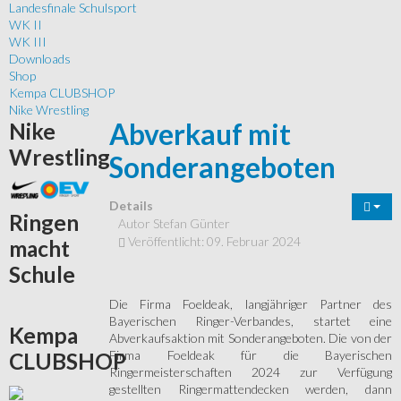
Landesfinale Schulsport
WK II
WK III
Downloads
Shop
Kempa CLUBSHOP
Nike Wrestling
Abverkauf mit
Nike
Wrestling
Sonderangeboten
Details
Ringen
Autor
Stefan Günter
Veröffentlicht: 09. Februar 2024
macht
Schule
Die Firma Foeldeak, langjähriger Partner des
Bayerischen Ringer-Verbandes, startet eine
Kempa
Abverkaufsaktion mit Sonderangeboten. Die von der
Firma Foeldeak für die Bayerischen
CLUBSHOP
Ringermeisterschaften 2024 zur Verfügung
gestellten Ringermattendecken werden, dann