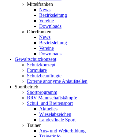
Mittelfranken
News
Bezirksleitung
Vereine
Downloads
Oberfranken
News
Bezirksleitung
Vereine
Downloads
Gewaltschutzkonzept
Schutzkonzept
Formulare
Schutzbeauftragte
Externe anonyme Anlaufstellen
Sportbetrieb
Sportprogramm
BRV Mannschaftskämpfe
Schul- und Breitensport
Aktuelles
Wieselabzeichen
Landesfinale Sport
Trainer
Aus- und Weiterbildung
Trainerinfo