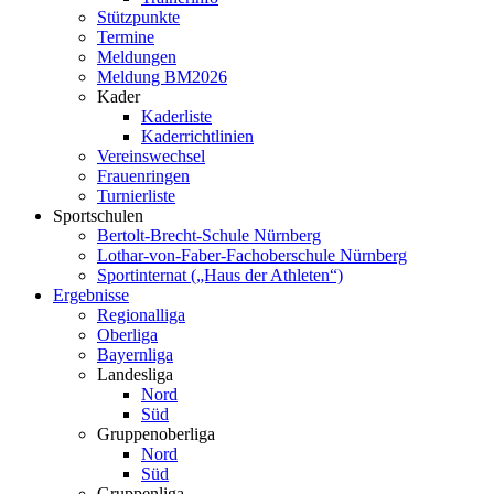
Stützpunkte
Termine
Meldungen
Meldung BM2026
Kader
Kaderliste
Kaderrichtlinien
Vereinswechsel
Frauenringen
Turnierliste
Sportschulen
Bertolt-Brecht-Schule Nürnberg
Lothar-von-Faber-Fachoberschule Nürnberg
Sportinternat („Haus der Athleten“)
Ergebnisse
Regionalliga
Oberliga
Bayernliga
Landesliga
Nord
Süd
Gruppenoberliga
Nord
Süd
Gruppenliga