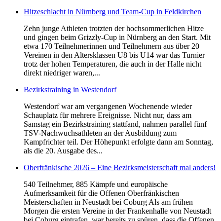
Hitzeschlacht in Nürnberg und Team-Cup in Feldkirchen
Zehn junge Athleten trotzten der hochsommerlichen Hitze
und gingen beim Grizzly-Cup in Nürnberg an den Start. Mit
etwa 170 Teilnehmerinnen und Teilnehmern aus über 20
Vereinen in den Altersklassen U8 bis U14 war das Turnier
trotz der hohen Temperaturen, die auch in der Halle nicht
direkt niedriger waren,...
Bezirkstraining in Westendorf
Westendorf war am vergangenen Wochenende wieder
Schauplatz für mehrere Ereignisse. Nicht nur, dass am
Samstag ein Bezirkstraining stattfand, nahmen parallel fünf
TSV-Nachwuchsathleten an der Ausbildung zum
Kampfrichter teil. Der Höhepunkt erfolgte dann am Sonntag,
als die 20. Ausgabe des...
Oberfränkische 2026 – Eine Bezirksmeisterschaft mal anders!
540 Teilnehmer, 885 Kämpfe und europäische
Aufmerksamkeit für die Offenen Oberfränkischen
Meisterschaften in Neustadt bei Coburg Als am frühen
Morgen die ersten Vereine in der Frankenhalle von Neustadt
bei Coburg eintrafen, war bereits zu spüren, dass die Offenen