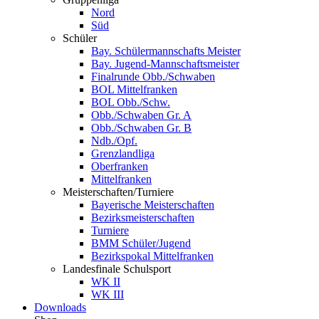
Nord
Süd
Schüler
Bay. Schülermannschafts Meister
Bay. Jugend-Mannschaftsmeister
Finalrunde Obb./Schwaben
BOL Mittelfranken
BOL Obb./Schw.
Obb./Schwaben Gr. A
Obb./Schwaben Gr. B
Ndb./Opf.
Grenzlandliga
Oberfranken
Mittelfranken
Meisterschaften/Turniere
Bayerische Meisterschaften
Bezirksmeisterschaften
Turniere
BMM Schüler/Jugend
Bezirkspokal Mittelfranken
Landesfinale Schulsport
WK II
WK III
Downloads