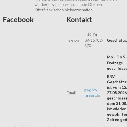
war bereits zu spüren, dass die Offenen
Oberfränkischen Meisterschaften...
Facebook
Kontakt
+49 (0)
Telefon
89/15702-
Geschäfts
370
Mo - Do 9
Freitags
geschloss
BRV
Geschäftss
ist vom 12.
gs@brv-
Email
27.08.2026
ringen.de
geschloss
dem 31.08
ist wieder
gewohnte
Zeiten geö