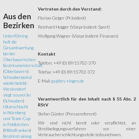
Vertreten durch den Vorstand:
Aus
den
Florian Geiger (Präsident)
Bezirken
Reinhard Hogger (Vizepräsident-Sport)
Wolfgang Wagner (Vizepräsident-Finanzen)
Unterföhring
holt die
Gesamtwertung
bei der
Kontakt
Oberbayerischen
Telefon: +49 (0) 89/15702-370
Bezirksmeisterschaft
(
Oberbayern
)
Telefax: +49 (0) 89/15702-372
Schwabenpokal
E-Mail:
gs@brv-ringen.de
wiederbelebt:
Westendorf
siegt souverän
Verantwortlich für den Inhalt nach § 55 Abs. 2
(
Schwaben
)
RStV
Hitzeschlacht
in Nürnberg
Stefan Günter (Pressereferent)
und Team-Cup
Wir sind nicht bereit oder verpflichtet, an
in Feldkirchen
Streitbeilegungsverfahren vor einer
(
Mittelfranken
)
Verbraucherschlichtungsstelle teilzunehmen.
Bezirkstraining