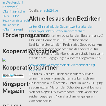
in Westendorf
(
Schwaben
)
Quelle:
e-recht24.de
Oberfränkische
2026 – Eine
Aktuelles
aus den Bezirken
Bezirksmeisterschaft
mal anders!
Unterföhring holt die Gesamtwertung bei der
(
Oberfranken
)
Oberbayerischen Bezirksmeisterschaft
Förderprogramm
Großes Gedränge herrschte bei der Siegerehrung. ©
Christian Hennerfein Die Oberbayerische
Bezirksmeisterschaft in Freising ist Geschichte. Am
vergangenen Wochenende fand das Spektakel für
Kooperationspartner
beide Stilarten für alle Altersklassen statt. Insgesamt
standen 521 Begegnungen auf dem Programm. 355...
Schwabenpokal wiederbelebt: Westendorf siegt
Kooperationspartner
souverän
Ein tolles Bild zum Turnierabschluss: Alle vier
teilnehmenden Mannschaften stellten sich zum
Ringsport
Gruppenbild auf. © Stefan Günter Im Jahr 2016 ging
es zum letzten Mal um den Schwabenpokal. Damals
Magazin
hieß der Sieger TSV Westendorf. Zehn Jahre sind
seither vergangen. Nun stand am vergangenen
Wochenende in...