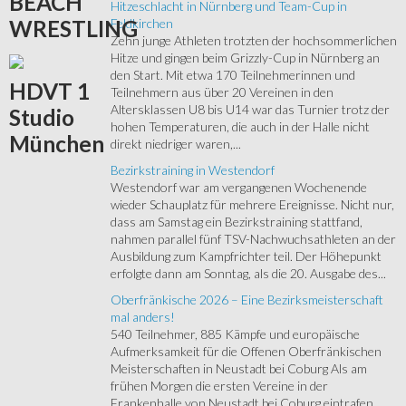
BEACH
Hitzeschlacht in Nürnberg und Team-Cup in
Feldkirchen
WRESTLING
Zehn junge Athleten trotzten der hochsommerlichen
Hitze und gingen beim Grizzly-Cup in Nürnberg an
den Start. Mit etwa 170 Teilnehmerinnen und
HDVT
1
Teilnehmern aus über 20 Vereinen in den
Altersklassen U8 bis U14 war das Turnier trotz der
Studio
hohen Temperaturen, die auch in der Halle nicht
München
direkt niedriger waren,...
Bezirkstraining in Westendorf
Westendorf war am vergangenen Wochenende
wieder Schauplatz für mehrere Ereignisse. Nicht nur,
dass am Samstag ein Bezirkstraining stattfand,
nahmen parallel fünf TSV-Nachwuchsathleten an der
Ausbildung zum Kampfrichter teil. Der Höhepunkt
erfolgte dann am Sonntag, als die 20. Ausgabe des...
Oberfränkische 2026 – Eine Bezirksmeisterschaft
mal anders!
540 Teilnehmer, 885 Kämpfe und europäische
Aufmerksamkeit für die Offenen Oberfränkischen
Meisterschaften in Neustadt bei Coburg Als am
frühen Morgen die ersten Vereine in der
Frankenhalle von Neustadt bei Coburg eintrafen,