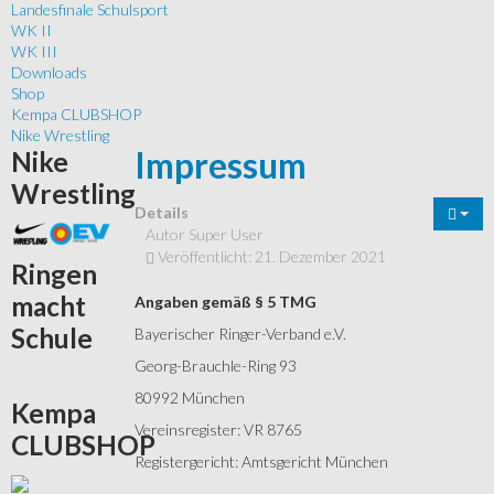
Landesfinale Schulsport
WK II
WK III
Downloads
Shop
Kempa CLUBSHOP
Nike Wrestling
Impressum
Nike
Wrestling
Details
Autor
Super User
Veröffentlicht: 21. Dezember 2021
Ringen
macht
Angaben gemäß § 5 TMG
Schule
Bayerischer Ringer-Verband e.V.
Georg-Brauchle-Ring 93
80992 München
Kempa
Vereinsregister: VR 8765
CLUBSHOP
Registergericht: Amtsgericht München