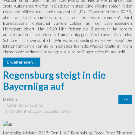
Wacker Burghausen, auf den ASV Mainz 88. Heute Abend findet das
erste Aufeinandertreffen in Ostbayern statt, eine Woche später in der
rheinland-pfälzischen Landeshauptstadt. „Die Chancen stehen 50:50,
aber wir sind optimistisch, dass wir ins Finale kommen“, wird
Burghausens Ringerchef Jürgen Löblein auf der vereinseigenen
Homepage zitiert. Um 19:20 Uhr fiebern die Zuschauer im bereits
ausverkauften Haus diesem Kampf entgegen. Cheftrainer Alexander
Schrader ist zuversichtlich: „Wir wollen unbedingt einen Heimsieg.“ Die
letzten fünf Jahre konnte kein einziges Team die Wacker-Staffel in ihrem
eigenen Wohnzimmer bezwingen. Alle seine Ringer seien fit und heiß.
weiterlesen ...
Regensburg steigt in die
Bayernliga auf
Details
Autor
Stefan Günter
Veröffentlicht: 26. Dezember 2017
Landesliga-Meister 2017: Der 1. AC Regensburg. Foto: Peter Thurner