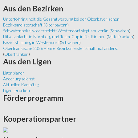
Aus
den Bezirken
Unterföhring holt die Gesamtwertung bei der Oberbayerischen
Bezirksmeisterschaft
(
Oberbayern
)
Schwabenpokal wiederbelebt: Westendorf siegt souverän
(
Schwaben
)
Hitzeschlacht in Nürnberg und Team-Cup in Feldkirchen
(
Mittelfranken
)
Bezirkstraining in Westendorf
(
Schwaben
)
Oberfränkische 2026 – Eine Bezirksmeisterschaft mal anders!
(
Oberfranken
)
Aus
den Ligen
Ligenplaner
Änderungsdienst
Aktueller Kampftag
Ligen Drucken
Förderprogramm
Kooperationspartner