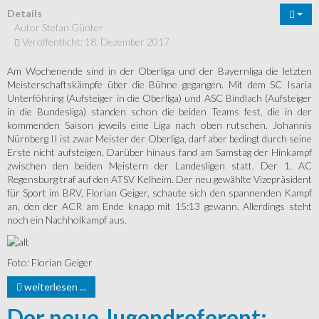
Details
Autor
Stefan Günter
Veröffentlicht: 18. Dezember 2017
Am Wochenende sind in der Oberliga und der Bayernliga die letzten
Meisterschaftskämpfe über die Bühne gegangen. Mit dem SC Isaria
Unterföhring (Aufsteiger in die Oberliga) und ASC Bindlach (Aufsteiger
in die Bundesliga) standen schon die beiden Teams fest, die in der
kommenden Saison jeweils eine Liga nach oben rutschen. Johannis
Nürnberg II ist zwar Meister der Oberliga, darf aber bedingt durch seine
Erste nicht aufsteigen. Darüber hinaus fand am Samstag der Hinkampf
zwischen den beiden Meistern der Landesligen statt. Der 1. AC
Regensburg traf auf den ATSV Kelheim. Der neu gewählte Vizepräsident
für Sport im BRV, Florian Geiger, schaute sich den spannenden Kampf
an, den der ACR am Ende knapp mit 15:13 gewann. Allerdings steht
noch ein Nachholkampf aus.
Foto: Florian Geiger
weiterlesen ...
Der neue Jugendreferent: