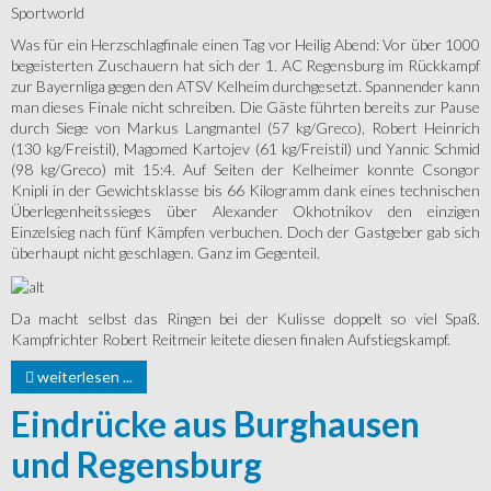
Sportworld
Was für ein Herzschlagfinale einen Tag vor Heilig Abend: Vor über 1000
begeisterten Zuschauern hat sich der 1. AC Regensburg im Rückkampf
zur Bayernliga gegen den ATSV Kelheim durchgesetzt. Spannender kann
man dieses Finale nicht schreiben. Die Gäste führten bereits zur Pause
durch Siege von Markus Langmantel (57 kg/Greco), Robert Heinrich
(130 kg/Freistil), Magomed Kartojev (61 kg/Freistil) und Yannic Schmid
(98 kg/Greco) mit 15:4. Auf Seiten der Kelheimer konnte Csongor
Knipli in der Gewichtsklasse bis 66 Kilogramm dank eines technischen
Überlegenheitssieges über Alexander Okhotnikov den einzigen
Einzelsieg nach fünf Kämpfen verbuchen. Doch der Gastgeber gab sich
überhaupt nicht geschlagen. Ganz im Gegenteil.
Da macht selbst das Ringen bei der Kulisse doppelt so viel Spaß.
Kampfrichter Robert Reitmeir leitete diesen finalen Aufstiegskampf.
weiterlesen ...
Eindrücke aus Burghausen
und Regensburg