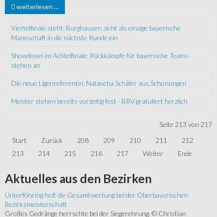
weiterlesen ...
Viertelfinale steht: Burghausen zieht als einzige bayerische
Mannschaft in die nächste Runde ein
Showdown im Achtelfinale: Rückkämpfe für bayerische Teams
stehen an
Die neue Ligenreferentin: Natascha Schäfer aus Schonungen
Meister stehen bereits vorzeitig fest - BRV gratuliert herzlich
Seite 213 von 217
Start
Zurück
208
209
210
211
212
213
214
215
216
217
Weiter
Ende
Aktuelles
aus den Bezirken
Unterföhring holt die Gesamtwertung bei der Oberbayerischen
Bezirksmeisterschaft
Großes Gedränge herrschte bei der Siegerehrung. © Christian