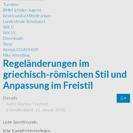
Turniere
BMM Schüler/Jugend
Bezirkspokal Mittelfranken
Landesfinale Schulsport
WK II
WK III
Downloads
Shop
Kempa CLUBSHOP
Nike Wrestling
Regeländerungen im
griechisch-römischen Stil und
Anpassung im Freistil
Details
Autor
Markus Tischner
Veröffentlicht: 11. Januar 2018
Liebe Sportfreunde,
liebe Kampfrichterkollegen,