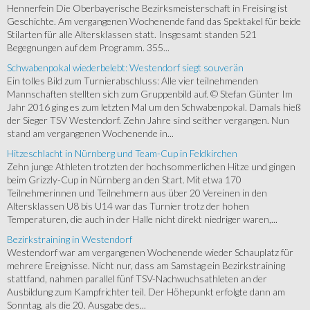
Hennerfein Die Oberbayerische Bezirksmeisterschaft in Freising ist
Geschichte. Am vergangenen Wochenende fand das Spektakel für beide
Stilarten für alle Altersklassen statt. Insgesamt standen 521
Begegnungen auf dem Programm. 355...
Schwabenpokal wiederbelebt: Westendorf siegt souverän
Ein tolles Bild zum Turnierabschluss: Alle vier teilnehmenden
Mannschaften stellten sich zum Gruppenbild auf. © Stefan Günter Im
Jahr 2016 ging es zum letzten Mal um den Schwabenpokal. Damals hieß
der Sieger TSV Westendorf. Zehn Jahre sind seither vergangen. Nun
stand am vergangenen Wochenende in...
Hitzeschlacht in Nürnberg und Team-Cup in Feldkirchen
Zehn junge Athleten trotzten der hochsommerlichen Hitze und gingen
beim Grizzly-Cup in Nürnberg an den Start. Mit etwa 170
Teilnehmerinnen und Teilnehmern aus über 20 Vereinen in den
Altersklassen U8 bis U14 war das Turnier trotz der hohen
Temperaturen, die auch in der Halle nicht direkt niedriger waren,...
Bezirkstraining in Westendorf
Westendorf war am vergangenen Wochenende wieder Schauplatz für
mehrere Ereignisse. Nicht nur, dass am Samstag ein Bezirkstraining
stattfand, nahmen parallel fünf TSV-Nachwuchsathleten an der
Ausbildung zum Kampfrichter teil. Der Höhepunkt erfolgte dann am
Sonntag, als die 20. Ausgabe des...