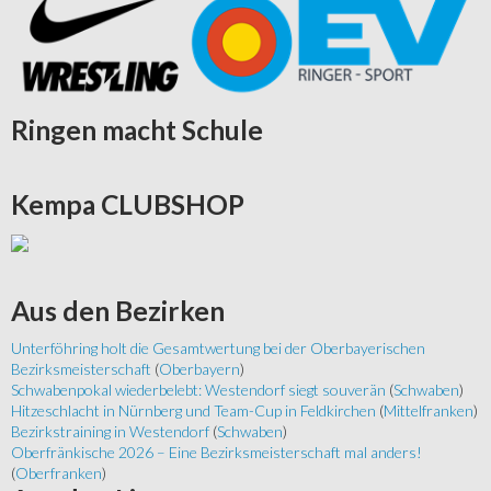
Ringen
macht Schule
Kempa
CLUBSHOP
Aus
den Bezirken
Unterföhring holt die Gesamtwertung bei der Oberbayerischen
Bezirksmeisterschaft
(
Oberbayern
)
Schwabenpokal wiederbelebt: Westendorf siegt souverän
(
Schwaben
)
Hitzeschlacht in Nürnberg und Team-Cup in Feldkirchen
(
Mittelfranken
)
Bezirkstraining in Westendorf
(
Schwaben
)
Oberfränkische 2026 – Eine Bezirksmeisterschaft mal anders!
(
Oberfranken
)