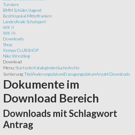
Turniere
BMM Schüler/Jugend
Bezirkspokal Mittelfranken
Landesfinale Schulsport
WK II
WK III
Downloads
Shop
Kempa CLUBSHOP
Nike Wrestling
Download
Menu:
Startseite
Katalog
Index
Suche
Archiv
Sortierung:
Titel
Änderungsdatum
Erzeugungsdatum
Anzahl Downloads
Dokumente im
Download Bereich
Downloads mit Schlagwort
Antrag