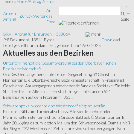
Index ::
Home
/
Antrag
Zurück
1–1
An
An den
(1)
—
Zurück
Weiter
das
Anfang
Seite
Ende
1
BRV - Antrag für Ehrungen
–
33386
×
mehr
Pdf Dokument, 13541 Bytes
Download
bereitgestellt durch dammert, geändert am 16.07.2025
Aktuelles
aus den Bezirken
Unterföhring holt die Gesamtwertung bei der Oberbayerischen
Bezirksmeisterschaft
Großes Gedränge herrschte bei der Siegerehrung. © Christian
Hennerfein Die Oberbayerische Bezirksmeisterschaft in Freising ist
Geschichte. Am vergangenen Wochenende fand das Spektakel für beide
Stilarten für alle Altersklassen statt. Insgesamt standen 521
Begegnungen auf dem Programm. 355...
Schwabenpokal wiederbelebt: Westendorf siegt souverän
Ein tolles Bild zum Turnierabschluss: Alle vier teilnehmenden
Mannschaften stellten sich zum Gruppenbild auf. © Stefan Günter Im
Jahr 2016 ging es zum letzten Mal um den Schwabenpokal. Damals hieß
der Sieger TSV Westendorf. Zehn Jahre sind seither vergangen. Nun