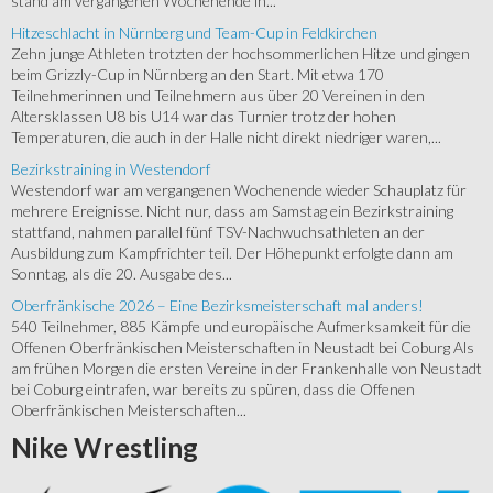
stand am vergangenen Wochenende in...
Hitzeschlacht in Nürnberg und Team-Cup in Feldkirchen
Zehn junge Athleten trotzten der hochsommerlichen Hitze und gingen
beim Grizzly-Cup in Nürnberg an den Start. Mit etwa 170
Teilnehmerinnen und Teilnehmern aus über 20 Vereinen in den
Altersklassen U8 bis U14 war das Turnier trotz der hohen
Temperaturen, die auch in der Halle nicht direkt niedriger waren,...
Bezirkstraining in Westendorf
Westendorf war am vergangenen Wochenende wieder Schauplatz für
mehrere Ereignisse. Nicht nur, dass am Samstag ein Bezirkstraining
stattfand, nahmen parallel fünf TSV-Nachwuchsathleten an der
Ausbildung zum Kampfrichter teil. Der Höhepunkt erfolgte dann am
Sonntag, als die 20. Ausgabe des...
Oberfränkische 2026 – Eine Bezirksmeisterschaft mal anders!
540 Teilnehmer, 885 Kämpfe und europäische Aufmerksamkeit für die
Offenen Oberfränkischen Meisterschaften in Neustadt bei Coburg Als
am frühen Morgen die ersten Vereine in der Frankenhalle von Neustadt
bei Coburg eintrafen, war bereits zu spüren, dass die Offenen
Oberfränkischen Meisterschaften...
Nike
Wrestling