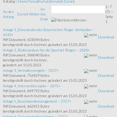
Katalog ::
Home
/
Gewaltschutzkonzept
Zurück
1–7
An
An den
(7)
—
Zurück
Weiter
das
Anfang
Seite
Ende
1
Anlage 1_Ehrenkodex des Bayerischen Ringer Verbandes
–
4543
×
mehr
Download
Pdf Dokument, 633044 Bytes
bereitgestellt durch tischner, geändert am 15.05.2023
Anlage 2_Risikoanalyse für die Sportart Ringen
–
2828
×
Pdf Dokument, 586040 Bytes
mehr
Download
bereitgestellt durch tischner,
geändert am 15.05.2023
Anlage 3_Verhaltensregeln
–
3337
×
mehr
Pdf Dokument, 756429 Bytes
Download
bereitgestellt durch tischner, geändert am 15.05.2023
Anlage 4_Interventionsplan
–
2675
×
mehr
Pdf Dokument, 849792 Bytes
Download
bereitgestellt durch tischner, geändert am 15.05.2023
Anlage 5_Beschwerdemanagement
–
2727
×
mehr
Pdf Dokument, 662451 Bytes
Download
bereitgestellt durch tischner, geändert am 15.05.2023
Anlage 6_Dokumentationsbögen
–
2727
×
mehr