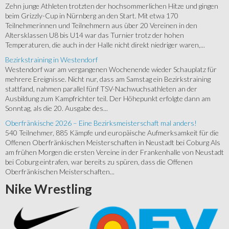
Zehn junge Athleten trotzten der hochsommerlichen Hitze und gingen
beim Grizzly-Cup in Nürnberg an den Start. Mit etwa 170
Teilnehmerinnen und Teilnehmern aus über 20 Vereinen in den
Altersklassen U8 bis U14 war das Turnier trotz der hohen
Temperaturen, die auch in der Halle nicht direkt niedriger waren,...
Bezirkstraining in Westendorf
Westendorf war am vergangenen Wochenende wieder Schauplatz für
mehrere Ereignisse. Nicht nur, dass am Samstag ein Bezirkstraining
stattfand, nahmen parallel fünf TSV-Nachwuchsathleten an der
Ausbildung zum Kampfrichter teil. Der Höhepunkt erfolgte dann am
Sonntag, als die 20. Ausgabe des...
Oberfränkische 2026 – Eine Bezirksmeisterschaft mal anders!
540 Teilnehmer, 885 Kämpfe und europäische Aufmerksamkeit für die
Offenen Oberfränkischen Meisterschaften in Neustadt bei Coburg Als
am frühen Morgen die ersten Vereine in der Frankenhalle von Neustadt
bei Coburg eintrafen, war bereits zu spüren, dass die Offenen
Oberfränkischen Meisterschaften...
Nike
Wrestling