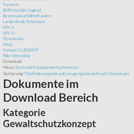
Turniere
BMM Schüler/Jugend
Bezirkspokal Mittelfranken
Landesfinale Schulsport
WK II
WK III
Downloads
Shop
Kempa CLUBSHOP
Nike Wrestling
Download
Menu:
Startseite
Katalog
Index
Suche
Archiv
Sortierung:
Titel
Änderungsdatum
Erzeugungsdatum
Anzahl Downloads
Dokumente im
Download Bereich
Kategorie
Gewaltschutzkonzept