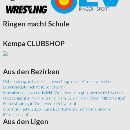
Ringen
macht Schule
Kempa
CLUBSHOP
Aus
den Bezirken
Unterföhring holt die Gesamtwertung bei der Oberbayerischen
Bezirksmeisterschaft
(
Oberbayern
)
Schwabenpokal wiederbelebt: Westendorf siegt souverän
(
Schwaben
)
Hitzeschlacht in Nürnberg und Team-Cup in Feldkirchen
(
Mittelfranken
)
Bezirkstraining in Westendorf
(
Schwaben
)
Oberfränkische 2026 – Eine Bezirksmeisterschaft mal anders!
(
Oberfranken
)
Aus
den Ligen