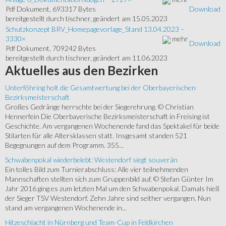
Pdf Dokument, 693317 Bytes
Download
bereitgestellt durch tischner, geändert am 15.05.2023
Schutzkonzept BRV_Homepagevorlage_Stand 13.04.2023
–
3330
×
mehr
Download
Pdf Dokument, 709242 Bytes
bereitgestellt durch tischner, geändert am 11.06.2023
Aktuelles
aus den Bezirken
Unterföhring holt die Gesamtwertung bei der Oberbayerischen
Bezirksmeisterschaft
Großes Gedränge herrschte bei der Siegerehrung. © Christian
Hennerfein Die Oberbayerische Bezirksmeisterschaft in Freising ist
Geschichte. Am vergangenen Wochenende fand das Spektakel für beide
Stilarten für alle Altersklassen statt. Insgesamt standen 521
Begegnungen auf dem Programm. 355...
Schwabenpokal wiederbelebt: Westendorf siegt souverän
Ein tolles Bild zum Turnierabschluss: Alle vier teilnehmenden
Mannschaften stellten sich zum Gruppenbild auf. © Stefan Günter Im
Jahr 2016 ging es zum letzten Mal um den Schwabenpokal. Damals hieß
der Sieger TSV Westendorf. Zehn Jahre sind seither vergangen. Nun
stand am vergangenen Wochenende in...
Hitzeschlacht in Nürnberg und Team-Cup in Feldkirchen