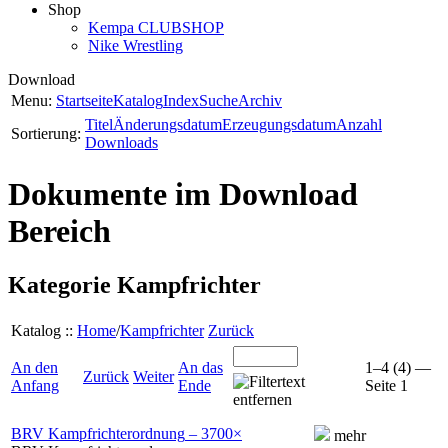
Shop
Kempa CLUBSHOP
Nike Wrestling
Download
Menu:
Startseite
Katalog
Index
Suche
Archiv
Titel
Änderungsdatum
Erzeugungsdatum
Anzahl
Sortierung:
Downloads
Dokumente im Download
Bereich
Kategorie Kampfrichter
Katalog ::
Home
/
Kampfrichter
Zurück
An den
An das
1–4 (4)
—
Zurück
Weiter
Anfang
Ende
Seite 1
BRV Kampfrichterordnung
–
3700
×
mehr