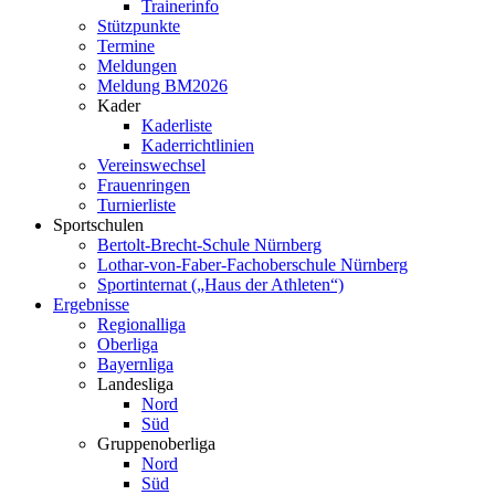
Trainerinfo
Stützpunkte
Termine
Meldungen
Meldung BM2026
Kader
Kaderliste
Kaderrichtlinien
Vereinswechsel
Frauenringen
Turnierliste
Sportschulen
Bertolt-Brecht-Schule Nürnberg
Lothar-von-Faber-Fachoberschule Nürnberg
Sportinternat („Haus der Athleten“)
Ergebnisse
Regionalliga
Oberliga
Bayernliga
Landesliga
Nord
Süd
Gruppenoberliga
Nord
Süd