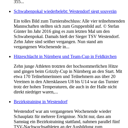
355...
Schwabenpokal wiederbelebt: Westendorf siegt souverän
Ein tolles Bild zum Turnierabschluss: Alle vier teilnehmenden
Mannschaften stellten sich zum Gruppenbild auf. © Stefan
Günter Im Jahr 2016 ging es zum letzten Mal um den
Schwabenpokal. Damals hieß der Sieger TSV Westendorf.
Zehn Jahre sind seither vergangen. Nun stand am
vergangenen Wochenende in...
Hitzeschlacht in Nürnberg und Team-Cup in Feldkirchen
Zehn junge Athleten trotzten der hochsommerlichen Hitze
und gingen beim Grizzly-Cup in Nürnberg an den Start. Mit
etwa 170 Teilnehmerinnen und Teilnehmern aus über 20
Vereinen in den Altersklassen U8 bis U14 war das Turnier
trotz der hohen Temperaturen, die auch in der Halle nicht
direkt niedriger waren,...
Bezirkstraining in Westendorf
Westendorf war am vergangenen Wochenende wieder
Schauplatz für mehrere Ereignisse. Nicht nur, dass am
Samstag ein Bezirkstraining stattfand, nahmen parallel fünf
TSV-Nachwuchsathleten an der Ausbildung zum