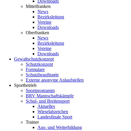
Downloads
Mittelfranken
News
Bezirksleitung
Vereine
Downloads
Oberfranken
News
Bezirksleitung
Vereine
Downloads
Gewaltschutzkonzept
Schutzkonzept
Formulare
Schutzbeauftragte
Externe anonyme Anlaufstellen
Sportbetrieb
Sportprogramm
BRV Mannschaftskämpfe
Schul- und Breitensport
Aktuelles
Wieselabzeichen
Landesfinale Sport
Trainer
Aus- und Weiterbildung