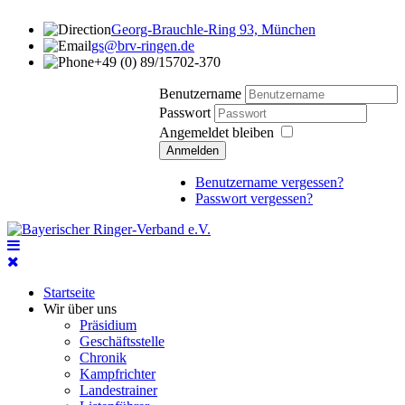
Georg-Brauchle-Ring 93, München
gs@brv-ringen.de
+49 (0) 89/15702-370
Benutzername
Passwort
Angemeldet bleiben
Anmelden
Benutzername vergessen?
Passwort vergessen?
Startseite
Wir über uns
Präsidium
Geschäftsstelle
Chronik
Kampfrichter
Landestrainer