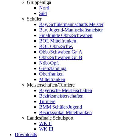
Gruppenliga
Nord
Süd
Schüler
Bay. Schülermannschafts Meister
Bay. Jugend-Mannschaftsmeister
Finalrunde Obb./Schwaben
BOL Mittelfranken
BOL Obb./Schw.
Obb./Schwaben Gr. A
Obb./Schwaben Gr. B
Ndb./Opf.
Grenzlandliga
Oberfranken
Mittelfranken
Meisterschaften/Turniere
Bayerische Meisterschaften
Bezirksmeisterschaften
Turniere
BMM Schüler/Jugend
Bezirkspokal Mittelfranken
Landesfinale Schulsport
WK II
WK III
Downloads