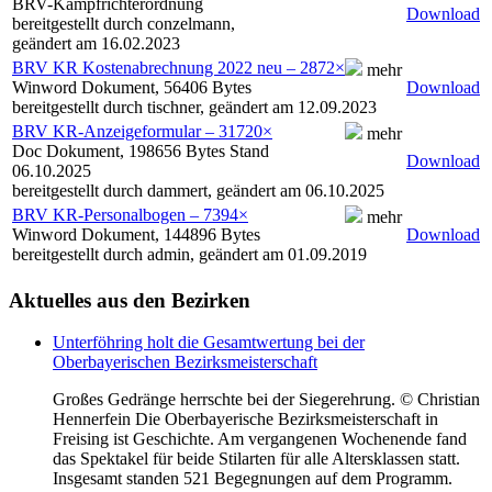
BRV-Kampfrichterordnung
Download
bereitgestellt durch conzelmann,
geändert am 16.02.2023
BRV KR Kostenabrechnung 2022 neu
–
2872
×
mehr
Winword Dokument, 56406 Bytes
Download
bereitgestellt durch tischner, geändert am 12.09.2023
BRV KR-Anzeigeformular
–
31720
×
mehr
Doc Dokument, 198656 Bytes Stand
Download
06.10.2025
bereitgestellt durch dammert, geändert am 06.10.2025
BRV KR-Personalbogen
–
7394
×
mehr
Winword Dokument, 144896 Bytes
Download
bereitgestellt durch admin, geändert am 01.09.2019
Aktuelles
aus den Bezirken
Unterföhring holt die Gesamtwertung bei der
Oberbayerischen Bezirksmeisterschaft
Großes Gedränge herrschte bei der Siegerehrung. © Christian
Hennerfein Die Oberbayerische Bezirksmeisterschaft in
Freising ist Geschichte. Am vergangenen Wochenende fand
das Spektakel für beide Stilarten für alle Altersklassen statt.
Insgesamt standen 521 Begegnungen auf dem Programm.