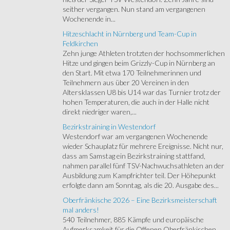
seither vergangen. Nun stand am vergangenen
Wochenende in...
Hitzeschlacht in Nürnberg und Team-Cup in
Feldkirchen
Zehn junge Athleten trotzten der hochsommerlichen
Hitze und gingen beim Grizzly-Cup in Nürnberg an
den Start. Mit etwa 170 Teilnehmerinnen und
Teilnehmern aus über 20 Vereinen in den
Altersklassen U8 bis U14 war das Turnier trotz der
hohen Temperaturen, die auch in der Halle nicht
direkt niedriger waren,...
Bezirkstraining in Westendorf
Westendorf war am vergangenen Wochenende
wieder Schauplatz für mehrere Ereignisse. Nicht nur,
dass am Samstag ein Bezirkstraining stattfand,
nahmen parallel fünf TSV-Nachwuchsathleten an der
Ausbildung zum Kampfrichter teil. Der Höhepunkt
erfolgte dann am Sonntag, als die 20. Ausgabe des...
Oberfränkische 2026 – Eine Bezirksmeisterschaft
mal anders!
540 Teilnehmer, 885 Kämpfe und europäische
Aufmerksamkeit für die Offenen Oberfränkischen