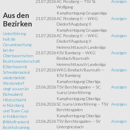
21.07.2026
AC Penzberg — TSV St.
Anzeigen
Wolfgang
Kampfverlegung Gruppenliga
Aus
den
21.07.2026
AC Penzberg II — WKG
Anzeigen
Bezirken
Diedorf/Augsburg II
Kampfverlegung Gruppenliga
Unterföhring
21.07.2026
AC Penzberg II — WKG
Anzeigen
holt die
Diedorf/Augsburg II
Gesamtwertung
Heimrechttausch Landesliga
bei der
21.07.2026
KSV Bamberg — WKG
Anzeigen
Oberbayerischen
Bindlach/Bayreuth
Bezirksmeisterschaft
Heimrechttausch Landesliga
(
Oberbayern
)
21.07.2026
WKG Bindlach/Bayreuth —
Anzeigen
Schwabenpokal
KSV Bamberg
wiederbelebt:
Kampfverlegung Oberliga
Westendorf
23.06.2026
TSV Berchtesgaden — SC
Anzeigen
siegt souverän
Isaria Unterföhring
(
Schwaben
)
Kampfverlegung Oberliga
Hitzeschlacht
23.06.2026
SC Isaria Unterföhring — TSV
Anzeigen
in Nürnberg
Berchtesgaden
und Team-Cup
Kampfverlegung Oberliga
in Feldkirchen
23.06.2026
TSV Berchtesgaden — SV
Anzeigen
(
Mittelfranken
)
Untergriesbach
Bezirkstraining