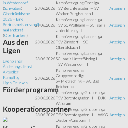
Kampfverlegung Oberliga
in Westendorf
23.06.2026
TSV Berchtesgaden — SV
Anzeigen
(
Schwaben
)
Wacker Burghausen II
Oberfränkische
2026 – Eine
Kampfverlegung Landesliga
Bezirksmeisterschaft
23.06.2026
TSV St. Wolfgang — SC Isaria
Anzeigen
mal anders!
Unterföhring II
(
Oberfranken
)
Kampfverlegung Landesliga
Aus
den
23.06.2026
TSV Zirndorf — SC
Anzeigen
Oberölsbach II
Ligen
Kampfverlegung Landesliga
23.06.2026
SC Isaria Unterföhring II —
Anzeigen
Ligenplaner
TSV Westendorf III
Änderungsdienst
Kampfverlegung
Aktueller
Gruppenoberliga
Kampftag
23.06.2026
Anzeigen
SV Mietraching — AC Bad
Ligen Drucken
Reichenhall
Förderprogramm
Kampfverlegung Gruppenliga
23.06.2026
TSV Berchtesgaden II — DJK
Anzeigen
Waldram
Kooperationspartner
Kampfverlegung Gruppenliga
23.06.2026
TSV Berchtesgaden II — WKG
Anzeigen
Diedorf/Augsburg II
Kampfverlegung Gruppenliga