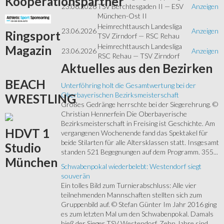
Kooperationspartner
23.06.2026
TSV Berchtesgaden II — ESV
Anzeigen
München-Ost II
Heimrechttausch Landesliga
23.06.2026
Anzeigen
Ringsport
TSV Zirndorf — RSC Rehau
Heimrechttausch Landesliga
Magazin
23.06.2026
Anzeigen
RSC Rehau — TSV Zirndorf
Aktuelles
aus den Bezirken
BEACH
Unterföhring holt die Gesamtwertung bei der
Oberbayerischen Bezirksmeisterschaft
WRESTLING
Großes Gedränge herrschte bei der Siegerehrung. ©
Christian Hennerfein Die Oberbayerische
Bezirksmeisterschaft in Freising ist Geschichte. Am
HDVT
1
vergangenen Wochenende fand das Spektakel für
beide Stilarten für alle Altersklassen statt. Insgesamt
Studio
standen 521 Begegnungen auf dem Programm. 355...
München
Schwabenpokal wiederbelebt: Westendorf siegt
souverän
Ein tolles Bild zum Turnierabschluss: Alle vier
teilnehmenden Mannschaften stellten sich zum
Gruppenbild auf. © Stefan Günter Im Jahr 2016 ging
es zum letzten Mal um den Schwabenpokal. Damals
hieß der Sieger TSV Westendorf. Zehn Jahre sind