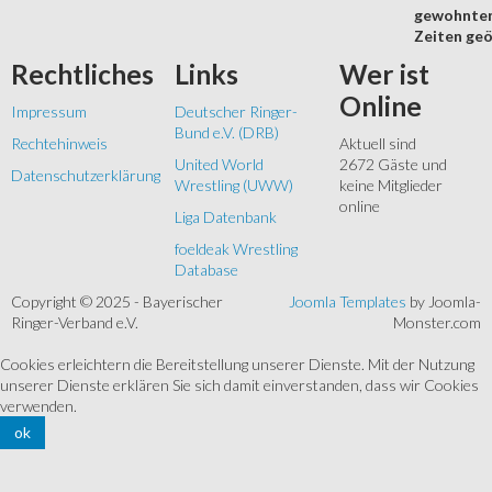
gewohnte
Zeiten geö
Rechtliches
Links
Wer
ist
Online
Impressum
Deutscher Ringer-
Bund e.V. (DRB)
Rechtehinweis
Aktuell sind
United World
2672 Gäste und
Datenschutzerklärung
Wrestling (UWW)
keine Mitglieder
online
Liga Datenbank
foeldeak Wrestling
Database
Copyright © 2025 - Bayerischer
Joomla Templates
by Joomla-
Ringer-Verband e.V.
Monster.com
Cookies erleichtern die Bereitstellung unserer Dienste. Mit der Nutzung
unserer Dienste erklären Sie sich damit einverstanden, dass wir Cookies
verwenden.
ok