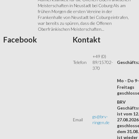
Meisterschaften in Neustadt bei Coburg Als am
frühen Morgen die ersten Vereine in der
Frankenhalle von Neustadt bei Coburg eintrafen,
war bereits zu spüren, dass die Offenen
Oberfränkischen Meisterschaften...
Facebook
Kontakt
+49 (0)
Telefon
89/15702-
Geschäfts
370
Mo - Do 9
Freitags
geschloss
BRV
Geschäftss
ist vom 12.
gs@brv-
Email
27.08.2026
ringen.de
geschloss
dem 31.08
ist wieder