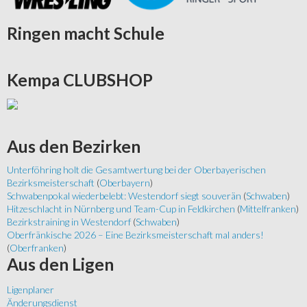
Ringen
macht Schule
Kempa
CLUBSHOP
Aus
den Bezirken
Unterföhring holt die Gesamtwertung bei der Oberbayerischen
Bezirksmeisterschaft
(
Oberbayern
)
Schwabenpokal wiederbelebt: Westendorf siegt souverän
(
Schwaben
)
Hitzeschlacht in Nürnberg und Team-Cup in Feldkirchen
(
Mittelfranken
)
Bezirkstraining in Westendorf
(
Schwaben
)
Oberfränkische 2026 – Eine Bezirksmeisterschaft mal anders!
(
Oberfranken
)
Aus
den Ligen
Ligenplaner
Änderungsdienst