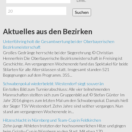
Limit:
Aktuelles
aus den Bezirken
Unterföhring holt die Gesamtwertung bei der Oberbayerischen
Bezirksmeisterschaft
Großes Gedränge herrschte bei der Siegerehrung. © Christian
Hennerfein Die Oberbayerische Bezirksmeisterschaft in Freising ist
Geschichte. Am vergangenen Wochenende fand das Spektakel für beide
Stilarten für alle Altersklassen statt. Insgesamt standen 521
Begegnungen auf dem Programm. 355...
Schwabenpokal wiederbelebt: Westendorf siegt souverän
Ein tolles Bild zum Turnierabschluss: Alle vier teilnehmenden
Mannschaften stellten sich zum Gruppenbild auf. © Stefan Günter Im
Jahr 2016 ging es zum letzten Mal um den Schwabenpokal. Damals hieß
der Sieger TSV Westendorf. Zehn Jahre sind seither vergangen. Nun
stand am vergangenen Wochenende in...
Hitzeschlacht in Nürnberg und Team-Cup in Feldkirchen
Zehn junge Athleten trotzten der hochsommerlichen Hitze und gingen
beim Grizzly-Cup in Nürnberg an den Start. Mit etwa 170