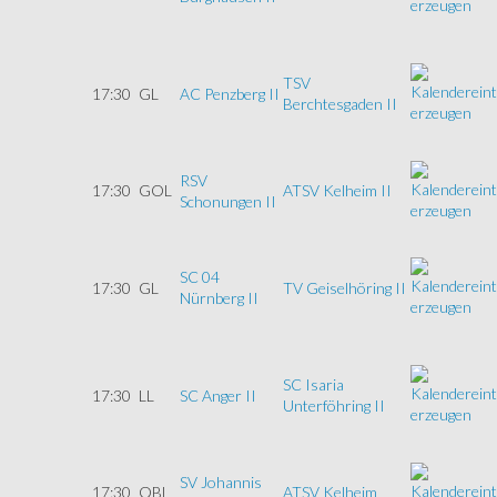
TSV
17:30
GL
AC Penzberg II
Berchtesgaden II
RSV
17:30
GOL
ATSV Kelheim II
Schonungen II
SC 04
17:30
GL
TV Geiselhöring II
Nürnberg II
SC Isaria
17:30
LL
SC Anger II
Unterföhring II
SV Johannis
17:30
OBL
ATSV Kelheim