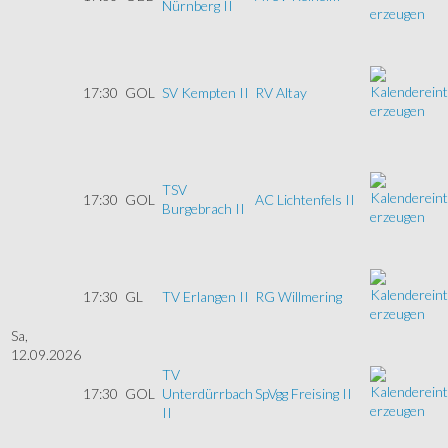
Nürnberg II
17:30
GOL
SV Kempten II
RV Altay
TSV
17:30
GOL
AC Lichtenfels II
Burgebrach II
17:30
GL
TV Erlangen II
RG Willmering
Sa,
12.09.2026
TV
17:30
GOL
Unterdürrbach
SpVgg Freising II
II