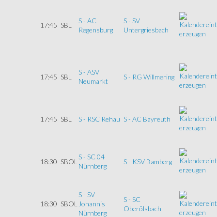
S - AC
S - SV
17:45
SBL
Regensburg
Untergriesbach
S - ASV
17:45
SBL
S - RG Willmering
Neumarkt
17:45
SBL
S - RSC Rehau
S - AC Bayreuth
S - SC 04
18:30
SBOL
S - KSV Bamberg
Nürnberg
S - SV
S - SC
18:30
SBOL
Johannis
Oberölsbach
Nürnberg