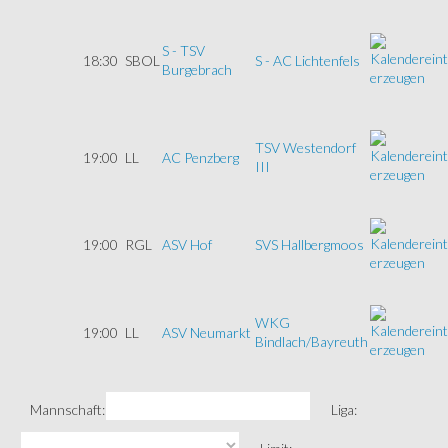
S - TSV
18:30
SBOL
S - AC Lichtenfels
Burgebrach
TSV Westendorf
19:00
LL
AC Penzberg
III
19:00
RGL
ASV Hof
SVS Hallbergmoos
WKG
19:00
LL
ASV Neumarkt
Bindlach/Bayreuth
Mannschaft:
Liga: