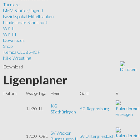
Turniere
BMM Schüler/Jugend
Bezirkspokal Mittelfranken
Landesfinale Schulsport
WK II
WK III
Downloads
Shop
Kempa CLUBSHOP
Nike Wrestling
Download
Ligenplaner
Datum
Waage
Liga
Heim
Gast
V
KG
14:30
LL
AC Regensburg
Südthüringen
SV Wacker
17:00
OBL
SV Untergriesbach
Burghausen II