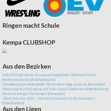
Ringen
macht Schule
Kempa
CLUBSHOP
Aus
den Bezirken
Unterföhring holt die Gesamtwertung bei der Oberbayerischen
Bezirksmeisterschaft
(
Oberbayern
)
Schwabenpokal wiederbelebt: Westendorf siegt souverän
(
Schwaben
)
Hitzeschlacht in Nürnberg und Team-Cup in Feldkirchen
(
Mittelfranken
)
Bezirkstraining in Westendorf
(
Schwaben
)
Oberfränkische 2026 – Eine Bezirksmeisterschaft mal anders!
(
Oberfranken
)
Aus
den Ligen