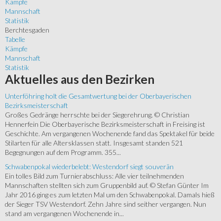
Kämpfe
Mannschaft
Statistik
Berchtesgaden
Tabelle
Kämpfe
Mannschaft
Statistik
Aktuelles
aus den Bezirken
Unterföhring holt die Gesamtwertung bei der Oberbayerischen
Bezirksmeisterschaft
Großes Gedränge herrschte bei der Siegerehrung. © Christian
Hennerfein Die Oberbayerische Bezirksmeisterschaft in Freising ist
Geschichte. Am vergangenen Wochenende fand das Spektakel für beide
Stilarten für alle Altersklassen statt. Insgesamt standen 521
Begegnungen auf dem Programm. 355...
Schwabenpokal wiederbelebt: Westendorf siegt souverän
Ein tolles Bild zum Turnierabschluss: Alle vier teilnehmenden
Mannschaften stellten sich zum Gruppenbild auf. © Stefan Günter Im
Jahr 2016 ging es zum letzten Mal um den Schwabenpokal. Damals hieß
der Sieger TSV Westendorf. Zehn Jahre sind seither vergangen. Nun
stand am vergangenen Wochenende in...