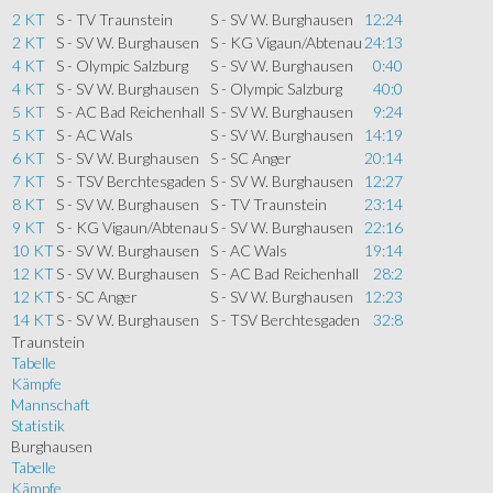
2 KT
S - TV Traunstein
S - SV W. Burghausen
12:24
2 KT
S - SV W. Burghausen
S - KG Vigaun/Abtenau
24:13
4 KT
S - Olympic Salzburg
S - SV W. Burghausen
0:40
4 KT
S - SV W. Burghausen
S - Olympic Salzburg
40:0
5 KT
S - AC Bad Reichenhall
S - SV W. Burghausen
9:24
5 KT
S - AC Wals
S - SV W. Burghausen
14:19
6 KT
S - SV W. Burghausen
S - SC Anger
20:14
7 KT
S - TSV Berchtesgaden
S - SV W. Burghausen
12:27
8 KT
S - SV W. Burghausen
S - TV Traunstein
23:14
9 KT
S - KG Vigaun/Abtenau
S - SV W. Burghausen
22:16
10 KT
S - SV W. Burghausen
S - AC Wals
19:14
12 KT
S - SV W. Burghausen
S - AC Bad Reichenhall
28:2
12 KT
S - SC Anger
S - SV W. Burghausen
12:23
14 KT
S - SV W. Burghausen
S - TSV Berchtesgaden
32:8
Traunstein
Tabelle
Kämpfe
Mannschaft
Statistik
Burghausen
Tabelle
Kämpfe