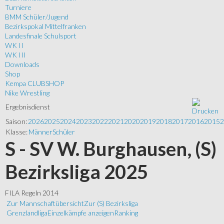
Turniere
BMM Schüler/Jugend
Bezirkspokal Mittelfranken
Landesfinale Schulsport
WK II
WK III
Downloads
Shop
Kempa CLUBSHOP
Nike Wrestling
Ergebnisdienst
Saison:
2026
2025
2024
2023
2022
2021
2020
2019
2018
2017
2016
2015
2
Klasse:
Männer
Schüler
S - SV W. Burghausen, (S)
Bezirksliga 2025
FILA Regeln 2014
Zur Mannschaftübersicht
Zur (S) Bezirksliga
Grenzlandliga
Einzelkämpfe anzeigen
Ranking