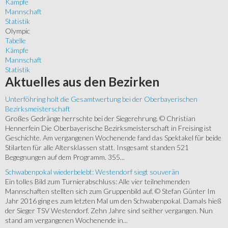
Kämpfe
Mannschaft
Statistik
Olympic
Tabelle
Kämpfe
Mannschaft
Statistik
Aktuelles
aus den Bezirken
Unterföhring holt die Gesamtwertung bei der Oberbayerischen
Bezirksmeisterschaft
Großes Gedränge herrschte bei der Siegerehrung. © Christian
Hennerfein Die Oberbayerische Bezirksmeisterschaft in Freising ist
Geschichte. Am vergangenen Wochenende fand das Spektakel für beide
Stilarten für alle Altersklassen statt. Insgesamt standen 521
Begegnungen auf dem Programm. 355...
Schwabenpokal wiederbelebt: Westendorf siegt souverän
Ein tolles Bild zum Turnierabschluss: Alle vier teilnehmenden
Mannschaften stellten sich zum Gruppenbild auf. © Stefan Günter Im
Jahr 2016 ging es zum letzten Mal um den Schwabenpokal. Damals hieß
der Sieger TSV Westendorf. Zehn Jahre sind seither vergangen. Nun
stand am vergangenen Wochenende in...