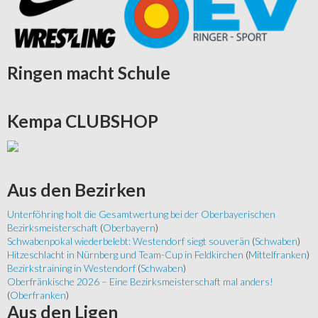
Ringen
macht Schule
Kempa
CLUBSHOP
Aus
den Bezirken
Unterföhring holt die Gesamtwertung bei der Oberbayerischen
Bezirksmeisterschaft
(
Oberbayern
)
Schwabenpokal wiederbelebt: Westendorf siegt souverän
(
Schwaben
)
Hitzeschlacht in Nürnberg und Team-Cup in Feldkirchen
(
Mittelfranken
)
Bezirkstraining in Westendorf
(
Schwaben
)
Oberfränkische 2026 – Eine Bezirksmeisterschaft mal anders!
(
Oberfranken
)
Aus
den Ligen