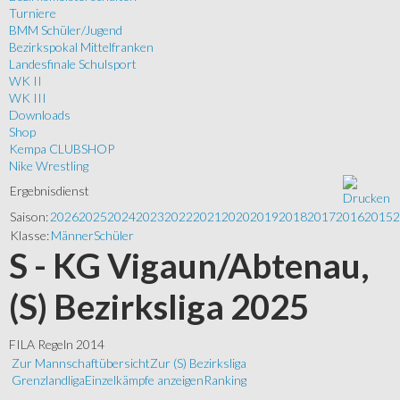
Turniere
BMM Schüler/Jugend
Bezirkspokal Mittelfranken
Landesfinale Schulsport
WK II
WK III
Downloads
Shop
Kempa CLUBSHOP
Nike Wrestling
Ergebnisdienst
Saison:
2026
2025
2024
2023
2022
2021
2020
2019
2018
2017
2016
2015
2
Klasse:
Männer
Schüler
S - KG Vigaun/Abtenau,
(S) Bezirksliga 2025
FILA Regeln 2014
Zur Mannschaftübersicht
Zur (S) Bezirksliga
Grenzlandliga
Einzelkämpfe anzeigen
Ranking