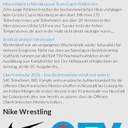
Hitzeschlacht in Nürnberg und Team-Cup in Feldkirchen
Zehn junge Athleten trotzten der hochsommerlichen Hitze und gingen
beim Grizzly-Cup in Nürnberg an den Start. Mit etwa 170
Teilnehmerinnen und Teilnehmern aus über 20 Vereinen in den
Altersklassen U8 bis U14 war das Turnier trotz der hohen
Temperaturen, die auch in der Halle nicht direkt niedriger waren,...
Bezirkstraining in Westendorf
Westendorf war am vergangenen Wochenende wieder Schauplatz für
mehrere Ereignisse. Nicht nur, dass am Samstag ein Bezirkstraining
stattfand, nahmen parallel fünf TSV-Nachwuchsathleten an der
Ausbildung zum Kampfrichter teil. Der Höhepunkt erfolgte dann am
Sonntag, als die 20. Ausgabe des...
Oberfränkische 2026 – Eine Bezirksmeisterschaft mal anders!
540 Teilnehmer, 885 Kämpfe und europäische Aufmerksamkeit für die
Offenen Oberfränkischen Meisterschaften in Neustadt bei Coburg Als
am frühen Morgen die ersten Vereine in der Frankenhalle von Neustadt
bei Coburg eintrafen, war bereits zu spüren, dass die Offenen
Oberfränkischen Meisterschaften...
Nike
Wrestling