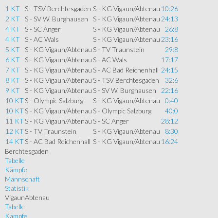
1 KT
S - TSV Berchtesgaden
S - KG Vigaun/Abtenau
10:26
2 KT
S - SV W. Burghausen
S - KG Vigaun/Abtenau
24:13
4 KT
S - SC Anger
S - KG Vigaun/Abtenau
26:8
4 KT
S - AC Wals
S - KG Vigaun/Abtenau
23:16
5 KT
S - KG Vigaun/Abtenau
S - TV Traunstein
29:8
6 KT
S - KG Vigaun/Abtenau
S - AC Wals
17:17
7 KT
S - KG Vigaun/Abtenau
S - AC Bad Reichenhall
24:15
8 KT
S - KG Vigaun/Abtenau
S - TSV Berchtesgaden
32:6
9 KT
S - KG Vigaun/Abtenau
S - SV W. Burghausen
22:16
10 KT
S - Olympic Salzburg
S - KG Vigaun/Abtenau
0:40
10 KT
S - KG Vigaun/Abtenau
S - Olympic Salzburg
40:0
11 KT
S - KG Vigaun/Abtenau
S - SC Anger
28:12
12 KT
S - TV Traunstein
S - KG Vigaun/Abtenau
8:30
14 KT
S - AC Bad Reichenhall
S - KG Vigaun/Abtenau
16:24
Berchtesgaden
Tabelle
Kämpfe
Mannschaft
Statistik
VigaunAbtenau
Tabelle
Kämpfe