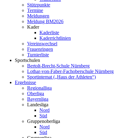
Stützpunkte
Termine
Meldungen
Meldung BM2026
Kader
Kaderliste
Kaderrichtlinien
Vereinswechsel
Frauenringen
Turnierliste
Sportschulen
Bertolt-Brecht-Schule Nürnberg
Lothar-von-Faber-Fachoberschule Nürnberg
Sportinternat („Haus der Athleten“)
Ergebnisse
Regionalliga
Oberliga
Bayernliga
Landesliga
Nord
Süd
Gruppenoberliga
Nord
Süd
Gruppenliga