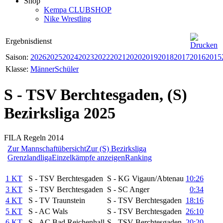
Shop
Kempa CLUBSHOP
Nike Wrestling
Ergebnisdienst
Saison:
2026
2025
2024
2023
2022
2021
2020
2019
2018
2017
2016
2015
Klasse:
Männer
Schüler
S - TSV Berchtesgaden, (S)
Bezirksliga 2025
FILA Regeln 2014
Zur Mannschaftübersicht
Zur (S) Bezirksliga
Grenzlandliga
Einzelkämpfe anzeigen
Ranking
1 KT
S - TSV Berchtesgaden
S - KG Vigaun/Abtenau
10:26
3 KT
S - TSV Berchtesgaden
S - SC Anger
0:34
4 KT
S - TV Traunstein
S - TSV Berchtesgaden
18:16
5 KT
S - AC Wals
S - TSV Berchtesgaden
26:10
6 KT
S - AC Bad Reichenhall
S - TSV Berchtesgaden
20:20