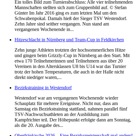
Ein tolles Bild zum Turnierabschluss: Alle vier teilnehmenden
Mannschaften stellten sich zum Gruppenbild auf. © Stefan
Günter Im Jahr 2016 ging es zum letzten Mal um den
Schwabenpokal. Damals hieß der Sieger TSV Westendorf.
Zehn Jahre sind seither vergangen. Nun stand am
vergangenen Wochenende in...
Hitzeschlacht in Nürnberg und Team-Cup in Feldkirchen
Zehn junge Athleten trotzten der hochsommerlichen Hitze
und gingen beim Grizzly-Cup in Nürnberg an den Start. Mit
etwa 170 Teilnehmerinnen und Teilnehmern aus über 20
Vereinen in den Altersklassen U8 bis U14 war das Turnier
trotz der hohen Temperaturen, die auch in der Halle nicht
direkt niedriger waren,...
Bezirkstraining in Westendorf
Westendorf war am vergangenen Wochenende wieder
Schauplatz für mehrere Ereignisse. Nicht nur, dass am
Samstag ein Bezirkstraining stattfand, nahmen parallel fünf
TSV-Nachwuchsathleten an der Ausbildung zum
Kampfrichter teil. Der Höhepunkt erfolgte dann am Sonntag,
als die 20. Ausgabe des...
Oberfränkische 2026 – Eine Bezirksmeisterschaft mal anders!