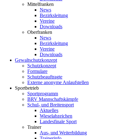
Mittelfranken
News
Bezirksleitung
Vereine
Downloads
Oberfranken
News
Bezirksleitung
Vereine
Downloads
Gewaltschutzkonzept
Schutzkonzept
Formulare
Schutzbeauftragte
Externe anonyme Anlaufstellen
Sportbetrieb
Sportprogramm
BRV Mannschaftskämpfe
Schul- und Breitensport
Aktuelles
Wieselabzeichen
Landesfinale Sport
Trainer
Aus- und Weiterbildung
Trainerinfo