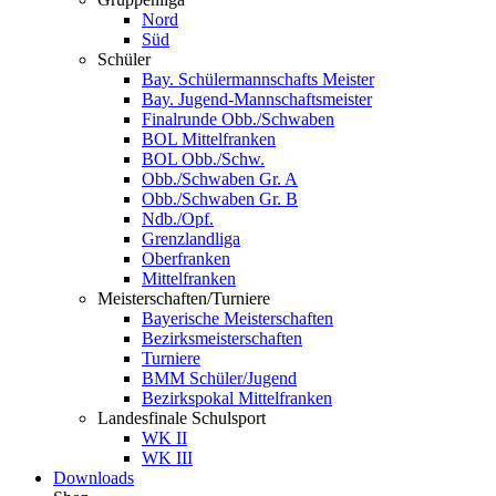
Nord
Süd
Schüler
Bay. Schülermannschafts Meister
Bay. Jugend-Mannschaftsmeister
Finalrunde Obb./Schwaben
BOL Mittelfranken
BOL Obb./Schw.
Obb./Schwaben Gr. A
Obb./Schwaben Gr. B
Ndb./Opf.
Grenzlandliga
Oberfranken
Mittelfranken
Meisterschaften/Turniere
Bayerische Meisterschaften
Bezirksmeisterschaften
Turniere
BMM Schüler/Jugend
Bezirkspokal Mittelfranken
Landesfinale Schulsport
WK II
WK III
Downloads