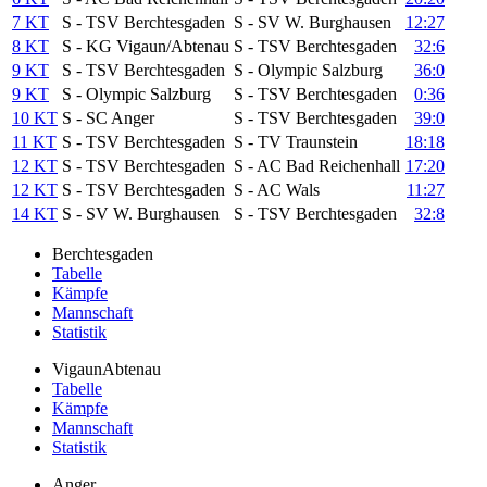
7 KT
S - TSV Berchtesgaden
S - SV W. Burghausen
12:27
8 KT
S - KG Vigaun/Abtenau
S - TSV Berchtesgaden
32:6
9 KT
S - TSV Berchtesgaden
S - Olympic Salzburg
36:0
9 KT
S - Olympic Salzburg
S - TSV Berchtesgaden
0:36
10 KT
S - SC Anger
S - TSV Berchtesgaden
39:0
11 KT
S - TSV Berchtesgaden
S - TV Traunstein
18:18
12 KT
S - TSV Berchtesgaden
S - AC Bad Reichenhall
17:20
12 KT
S - TSV Berchtesgaden
S - AC Wals
11:27
14 KT
S - SV W. Burghausen
S - TSV Berchtesgaden
32:8
Berchtesgaden
Tabelle
Kämpfe
Mannschaft
Statistik
VigaunAbtenau
Tabelle
Kämpfe
Mannschaft
Statistik
Anger