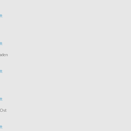
ft
ft
aden
ft
ft
Ost
ft