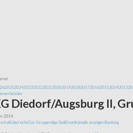
ienst
26
2025
2024
2023
2022
2021
2020
2019
2018
2017
2016
2015
2014
2013
20
nner
Schüler
 Diedorf/Augsburg II, Gr
ln 2014
schaftübersicht
Zur Gruppenliga Süd
Einzelkämpfe anzeigen
Ranking