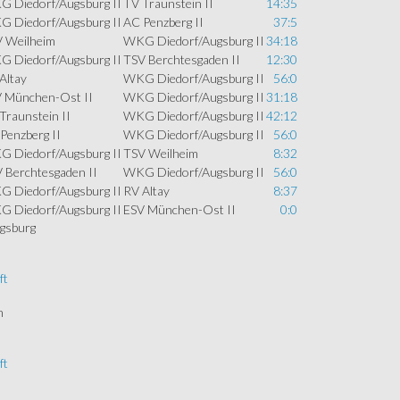
 Diedorf/Augsburg II
TV Traunstein II
14:35
 Diedorf/Augsburg II
AC Penzberg II
37:5
 Weilheim
WKG Diedorf/Augsburg II
34:18
 Diedorf/Augsburg II
TSV Berchtesgaden II
12:30
Altay
WKG Diedorf/Augsburg II
56:0
 München-Ost II
WKG Diedorf/Augsburg II
31:18
Traunstein II
WKG Diedorf/Augsburg II
42:12
Penzberg II
WKG Diedorf/Augsburg II
56:0
 Diedorf/Augsburg II
TSV Weilheim
8:32
 Berchtesgaden II
WKG Diedorf/Augsburg II
56:0
 Diedorf/Augsburg II
RV Altay
8:37
 Diedorf/Augsburg II
ESV München-Ost II
0:0
gsburg
ft
n
ft