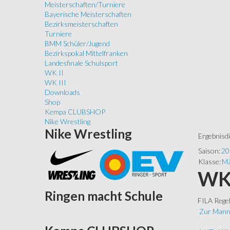
Meisterschaften/Turniere
Bayerische Meisterschaften
Bezirksmeisterschaften
Turniere
BMM Schüler/Jugend
Bezirkspokal Mittelfranken
Landesfinale Schulsport
WK II
WK III
Downloads
Shop
Kempa CLUBSHOP
Nike Wrestling
Nike
Wrestling
Ergebnisd
Saison:
20
Klasse:
Mä
WKG
Ringen
macht Schule
FILA Rege
Zur Mann