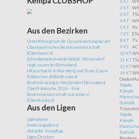
Kempa
CLUBSHOP
1 KT
WKG
2 KT
WKG
3 KT
TSV
4 KT
WKG
5 KT
RV 
Aus
den Bezirken
7 KT
ESV
8 KT
TV 
Unterföhring holt die Gesamtwertung bei der
9 KT
AC 
Oberbayerischen Bezirksmeisterschaft
(
Oberbayern
)
10 KT
WKG
Schwabenpokal wiederbelebt: Westendorf
11 KT
TSV
siegt souverän
(
Schwaben
)
12 KT
WKG
Hitzeschlacht in Nürnberg und Team-Cup in
14 KT
WKG
Feldkirchen
(
Mittelfranken
)
DiedorfAu
Bezirkstraining in Westendorf
(
Schwaben
)
Tabelle
Oberfränkische 2026 – Eine
Kämpfe
Bezirksmeisterschaft mal anders!
Mannscha
(
Oberfranken
)
Statistik
Aus
den Ligen
Traunstei
Tabelle
Ligenplaner
Kämpfe
Änderungsdienst
Mannscha
Aktueller Kampftag
Statistik
Ligen Drucken
Penzberg