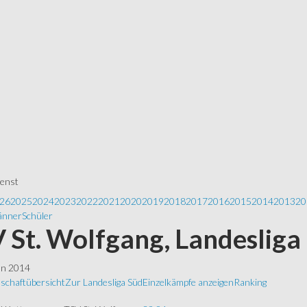
ienst
26
2025
2024
2023
2022
2021
2020
2019
2018
2017
2016
2015
2014
2013
20
nner
Schüler
 St. Wolfgang, Landesliga
ln 2014
schaftübersicht
Zur Landesliga Süd
Einzelkämpfe anzeigen
Ranking