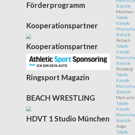
Mannscha
Förderprogramm
Statistik
München-
Tabelle
Kämpfe
Kooperationspartner
Mannscha
Statistik
Aichach
Kooperationspartner
Tabelle
Kämpfe
Mannscha
Statistik
Penzberg
Tabelle
Ringsport
Magazin
Kämpfe
Mannscha
Statistik
BEACH
WRESTLING
Mietrachi
Tabelle
Kämpfe
Mannscha
HDVT
1 Studio München
Statistik
Anger
Tabelle