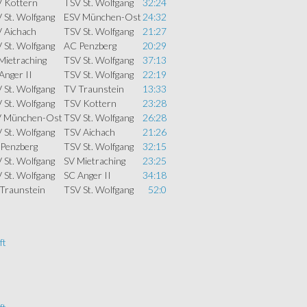
 Kottern
TSV St. Wolfgang
32:24
 St. Wolfgang
ESV München-Ost
24:32
 Aichach
TSV St. Wolfgang
21:27
 St. Wolfgang
AC Penzberg
20:29
Mietraching
TSV St. Wolfgang
37:13
Anger II
TSV St. Wolfgang
22:19
 St. Wolfgang
TV Traunstein
13:33
 St. Wolfgang
TSV Kottern
23:28
V München-Ost
TSV St. Wolfgang
26:28
 St. Wolfgang
TSV Aichach
21:26
Penzberg
TSV St. Wolfgang
32:15
 St. Wolfgang
SV Mietraching
23:25
 St. Wolfgang
SC Anger II
34:18
Traunstein
TSV St. Wolfgang
52:0
ft