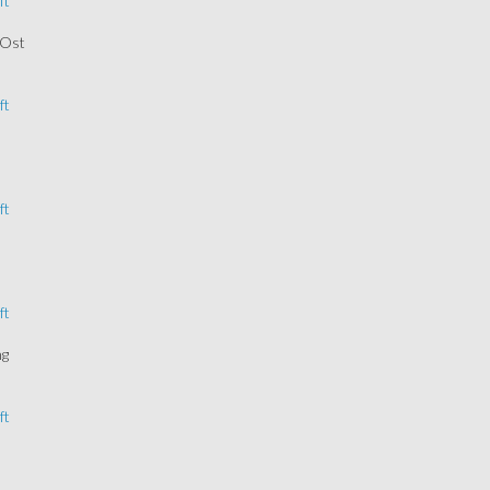
ft
Ost
ft
ft
ft
ng
ft