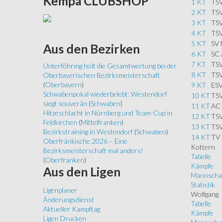
Kempa
CLUBSHOP
1 KT
TSV
2 KT
TSV
3 KT
TSV
4 KT
TSV
5 KT
SV 
Aus
den Bezirken
6 KT
SC 
7 KT
TSV
Unterföhring holt die Gesamtwertung bei der
8 KT
TSV
Oberbayerischen Bezirksmeisterschaft
(
Oberbayern
)
9 KT
ES
Schwabenpokal wiederbelebt: Westendorf
10 KT
TSV
siegt souverän
(
Schwaben
)
11 KT
AC 
Hitzeschlacht in Nürnberg und Team-Cup in
12 KT
TSV
Feldkirchen
(
Mittelfranken
)
13 KT
TSV
Bezirkstraining in Westendorf
(
Schwaben
)
14 KT
TV 
Oberfränkische 2026 – Eine
Kottern
Bezirksmeisterschaft mal anders!
Tabelle
(
Oberfranken
)
Kämpfe
Aus
den Ligen
Mannscha
Statistik
Ligenplaner
Wolfgang
Änderungsdienst
Tabelle
Aktueller Kampftag
Kämpfe
Ligen Drucken