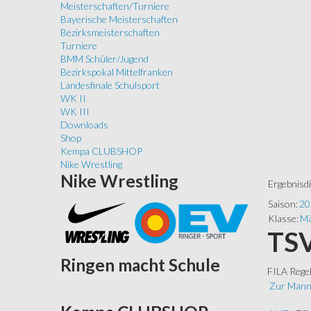
Meisterschaften/Turniere
Bayerische Meisterschaften
Bezirksmeisterschaften
Turniere
BMM Schüler/Jugend
Bezirkspokal Mittelfranken
Landesfinale Schulsport
WK II
WK III
Downloads
Shop
Kempa CLUBSHOP
Nike Wrestling
Nike
Wrestling
Ergebnisd
Saison:
20
Klasse:
Mä
TSV
Ringen
macht Schule
FILA Rege
Zur Mann