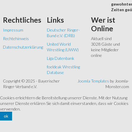
gewohnte
Zeiten geö
Rechtliches
Links
Wer
ist
Online
Impressum
Deutscher Ringer-
Bund e.V. (DRB)
Rechtehinweis
Aktuell sind
United World
3028 Gäste und
Datenschutzerklärung
Wrestling (UWW)
keine Mitglieder
online
Liga Datenbank
foeldeak Wrestling
Database
Copyright © 2025 - Bayerischer
Joomla Templates
by Joomla-
Ringer-Verband e.V.
Monster.com
Cookies erleichtern die Bereitstellung unserer Dienste. Mit der Nutzung
unserer Dienste erklären Sie sich damit einverstanden, dass wir Cookies
verwenden.
ok