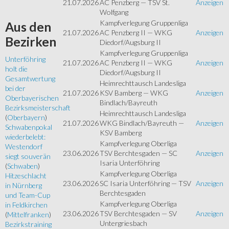
21.07.2026
AC Penzberg — TSV St.
Anzeigen
Wolfgang
Kampfverlegung Gruppenliga
Aus
den
21.07.2026
AC Penzberg II — WKG
Anzeigen
Bezirken
Diedorf/Augsburg II
Kampfverlegung Gruppenliga
Unterföhring
21.07.2026
AC Penzberg II — WKG
Anzeigen
holt die
Diedorf/Augsburg II
Gesamtwertung
Heimrechttausch Landesliga
bei der
21.07.2026
KSV Bamberg — WKG
Anzeigen
Oberbayerischen
Bindlach/Bayreuth
Bezirksmeisterschaft
Heimrechttausch Landesliga
(
Oberbayern
)
21.07.2026
WKG Bindlach/Bayreuth —
Anzeigen
Schwabenpokal
KSV Bamberg
wiederbelebt:
Kampfverlegung Oberliga
Westendorf
23.06.2026
TSV Berchtesgaden — SC
Anzeigen
siegt souverän
Isaria Unterföhring
(
Schwaben
)
Kampfverlegung Oberliga
Hitzeschlacht
23.06.2026
SC Isaria Unterföhring — TSV
Anzeigen
in Nürnberg
Berchtesgaden
und Team-Cup
Kampfverlegung Oberliga
in Feldkirchen
23.06.2026
TSV Berchtesgaden — SV
Anzeigen
(
Mittelfranken
)
Untergriesbach
Bezirkstraining