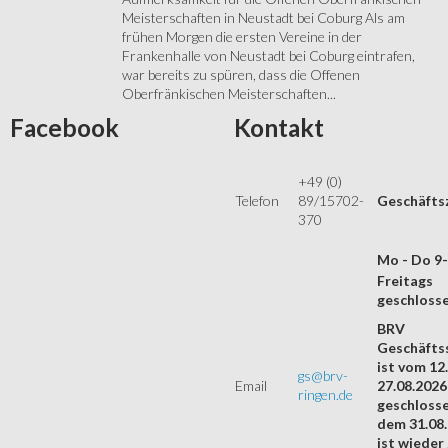
Meisterschaften in Neustadt bei Coburg Als am
frühen Morgen die ersten Vereine in der
Frankenhalle von Neustadt bei Coburg eintrafen,
war bereits zu spüren, dass die Offenen
Oberfränkischen Meisterschaften...
Facebook
Kontakt
+49 (0)
Telefon
89/15702-
Geschäfts
370
Mo - Do 9
Freitags
geschloss
BRV
Geschäftss
ist vom 12.
gs@brv-
Email
27.08.2026
ringen.de
geschloss
dem 31.08
ist wieder