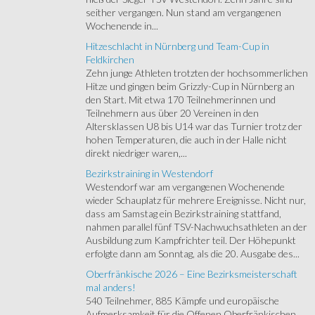
seither vergangen. Nun stand am vergangenen
Wochenende in...
Hitzeschlacht in Nürnberg und Team-Cup in
Feldkirchen
Zehn junge Athleten trotzten der hochsommerlichen
Hitze und gingen beim Grizzly-Cup in Nürnberg an
den Start. Mit etwa 170 Teilnehmerinnen und
Teilnehmern aus über 20 Vereinen in den
Altersklassen U8 bis U14 war das Turnier trotz der
hohen Temperaturen, die auch in der Halle nicht
direkt niedriger waren,...
Bezirkstraining in Westendorf
Westendorf war am vergangenen Wochenende
wieder Schauplatz für mehrere Ereignisse. Nicht nur,
dass am Samstag ein Bezirkstraining stattfand,
nahmen parallel fünf TSV-Nachwuchsathleten an der
Ausbildung zum Kampfrichter teil. Der Höhepunkt
erfolgte dann am Sonntag, als die 20. Ausgabe des...
Oberfränkische 2026 – Eine Bezirksmeisterschaft
mal anders!
540 Teilnehmer, 885 Kämpfe und europäische
Aufmerksamkeit für die Offenen Oberfränkischen