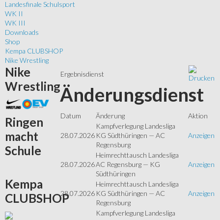
Landesfinale Schulsport
WK II
WK III
Downloads
Shop
Kempa CLUBSHOP
Nike Wrestling
Nike
Ergebnisdienst
Wrestling
Änderungsdienst
Datum
Änderung
Aktion
Ringen
Kampfverlegung Landesliga
macht
28.07.2026
KG Südthüringen — AC
Anzeigen
Regensburg
Schule
Heimrechttausch Landesliga
28.07.2026
AC Regensburg — KG
Anzeigen
Südthüringen
Kempa
Heimrechttausch Landesliga
28.07.2026
KG Südthüringen — AC
Anzeigen
CLUBSHOP
Regensburg
Kampfverlegung Landesliga