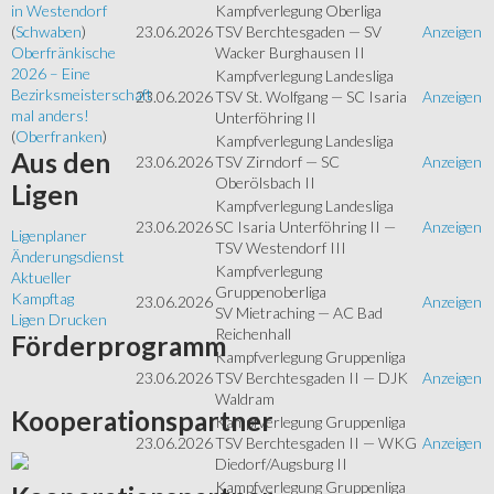
Kampfverlegung Oberliga
in Westendorf
23.06.2026
TSV Berchtesgaden — SV
Anzeigen
(
Schwaben
)
Wacker Burghausen II
Oberfränkische
2026 – Eine
Kampfverlegung Landesliga
Bezirksmeisterschaft
23.06.2026
TSV St. Wolfgang — SC Isaria
Anzeigen
mal anders!
Unterföhring II
(
Oberfranken
)
Kampfverlegung Landesliga
Aus
den
23.06.2026
TSV Zirndorf — SC
Anzeigen
Oberölsbach II
Ligen
Kampfverlegung Landesliga
23.06.2026
SC Isaria Unterföhring II —
Anzeigen
Ligenplaner
TSV Westendorf III
Änderungsdienst
Kampfverlegung
Aktueller
Gruppenoberliga
Kampftag
23.06.2026
Anzeigen
SV Mietraching — AC Bad
Ligen Drucken
Reichenhall
Förderprogramm
Kampfverlegung Gruppenliga
23.06.2026
TSV Berchtesgaden II — DJK
Anzeigen
Waldram
Kooperationspartner
Kampfverlegung Gruppenliga
23.06.2026
TSV Berchtesgaden II — WKG
Anzeigen
Diedorf/Augsburg II
Kampfverlegung Gruppenliga