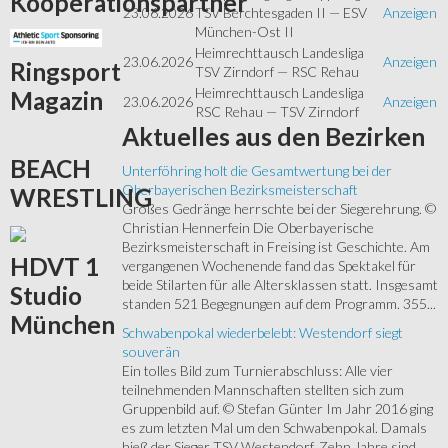
Kooperationspartner
23.06.2026
TSV Berchtesgaden II — ESV
Anzeigen
München-Ost II
Heimrechttausch Landesliga
23.06.2026
Anzeigen
Ringsport
TSV Zirndorf — RSC Rehau
Heimrechttausch Landesliga
Magazin
23.06.2026
Anzeigen
RSC Rehau — TSV Zirndorf
Aktuelles
aus den Bezirken
BEACH
Unterföhring holt die Gesamtwertung bei der
Oberbayerischen Bezirksmeisterschaft
WRESTLING
Großes Gedränge herrschte bei der Siegerehrung. ©
Christian Hennerfein Die Oberbayerische
Bezirksmeisterschaft in Freising ist Geschichte. Am
HDVT
1
vergangenen Wochenende fand das Spektakel für
beide Stilarten für alle Altersklassen statt. Insgesamt
Studio
standen 521 Begegnungen auf dem Programm. 355...
München
Schwabenpokal wiederbelebt: Westendorf siegt
souverän
Ein tolles Bild zum Turnierabschluss: Alle vier
teilnehmenden Mannschaften stellten sich zum
Gruppenbild auf. © Stefan Günter Im Jahr 2016 ging
es zum letzten Mal um den Schwabenpokal. Damals
hieß der Sieger TSV Westendorf. Zehn Jahre sind