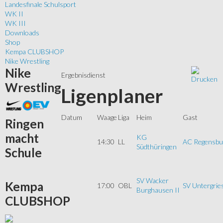
Landesfinale Schulsport
WK II
WK III
Downloads
Shop
Kempa CLUBSHOP
Nike Wrestling
Nike
Ergebnisdienst
Wrestling
Ligenplaner
Datum
Waage
Liga
Heim
Gast
Ringen
macht
KG
14:30
LL
AC Regensbu
Südthüringen
Schule
SV Wacker
Kempa
17:00
OBL
SV Untergrie
Burghausen II
CLUBSHOP