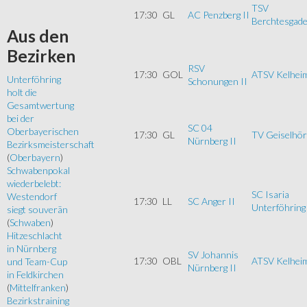
TSV
17:30
GL
AC Penzberg II
Berchtesgade
Aus
den
Bezirken
RSV
17:30
GOL
ATSV Kelheim
Unterföhring
Schonungen II
holt die
Gesamtwertung
bei der
SC 04
Oberbayerischen
17:30
GL
TV Geiselhöri
Nürnberg II
Bezirksmeisterschaft
(
Oberbayern
)
Schwabenpokal
wiederbelebt:
SC Isaria
Westendorf
17:30
LL
SC Anger II
Unterföhring 
siegt souverän
(
Schwaben
)
Hitzeschlacht
in Nürnberg
SV Johannis
17:30
OBL
ATSV Kelhei
und Team-Cup
Nürnberg II
in Feldkirchen
(
Mittelfranken
)
Bezirkstraining