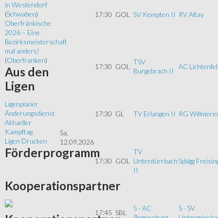
in Westendorf
(
Schwaben
)
17:30
GOL
SV Kempten II
RV Altay
Oberfränkische
2026 – Eine
Bezirksmeisterschaft
mal anders!
(
Oberfranken
)
TSV
17:30
GOL
AC Lichtenfel
Aus
den
Burgebrach II
Ligen
Ligenplaner
Änderungsdienst
17:30
GL
TV Erlangen II
RG Willmerin
Aktueller
Kampftag
Sa,
Ligen Drucken
12.09.2026
Förderprogramm
TV
17:30
GOL
Unterdürrbach
SpVgg Freising
II
Kooperationspartner
S - AC
S - SV
17:45
SBL
Regensburg
Untergriesba