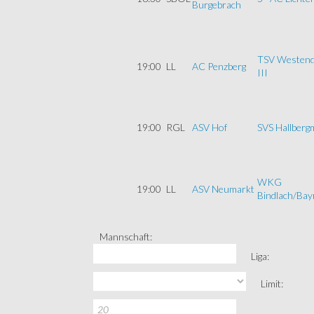
Burgebrach
TSV Westend
19:00
LL
AC Penzberg
III
19:00
RGL
ASV Hof
SVS Hallber
WKG
19:00
LL
ASV Neumarkt
Bindlach/Bay
Mannschaft:
Liga:
Limit: