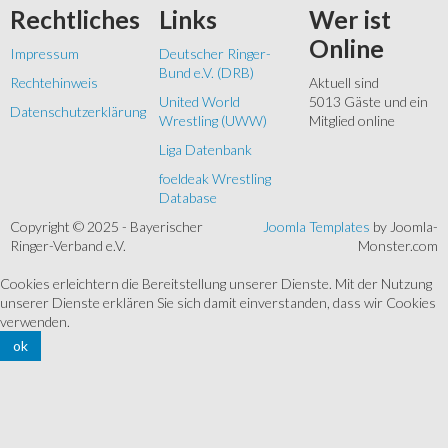
Rechtliches
Links
Wer
ist
Online
Impressum
Deutscher Ringer-
Bund e.V. (DRB)
Rechtehinweis
Aktuell sind
United World
5013 Gäste und ein
Datenschutzerklärung
Wrestling (UWW)
Mitglied online
Liga Datenbank
foeldeak Wrestling
Database
Copyright © 2025 - Bayerischer
Joomla Templates
by Joomla-
Ringer-Verband e.V.
Monster.com
Cookies erleichtern die Bereitstellung unserer Dienste. Mit der Nutzung
unserer Dienste erklären Sie sich damit einverstanden, dass wir Cookies
verwenden.
ok