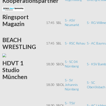
Kooperationspartner
Ringsport
S - ASV
Magazin
17:45
SBL
S - RG Willme
Neumarkt
BEACH
17:45
SBL
S - RSC Rehau
S - AC Bayre
WRESTLING
HDVT
1
S - SC 04
18:30
SBOL
S - KSV Bamb
Nürnberg
Studio
München
S - SV
S - SC
18:30
SBOL
Johannis
Oberölsbach
Nürnberg
S - TSV
18:30
SBOL
S - AC Lichte