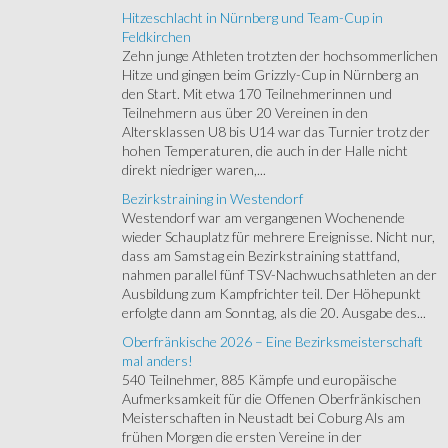
Hitzeschlacht in Nürnberg und Team-Cup in
Feldkirchen
Zehn junge Athleten trotzten der hochsommerlichen
Hitze und gingen beim Grizzly-Cup in Nürnberg an
den Start. Mit etwa 170 Teilnehmerinnen und
Teilnehmern aus über 20 Vereinen in den
Altersklassen U8 bis U14 war das Turnier trotz der
hohen Temperaturen, die auch in der Halle nicht
direkt niedriger waren,...
Bezirkstraining in Westendorf
Westendorf war am vergangenen Wochenende
wieder Schauplatz für mehrere Ereignisse. Nicht nur,
dass am Samstag ein Bezirkstraining stattfand,
nahmen parallel fünf TSV-Nachwuchsathleten an der
Ausbildung zum Kampfrichter teil. Der Höhepunkt
erfolgte dann am Sonntag, als die 20. Ausgabe des...
Oberfränkische 2026 – Eine Bezirksmeisterschaft
mal anders!
540 Teilnehmer, 885 Kämpfe und europäische
Aufmerksamkeit für die Offenen Oberfränkischen
Meisterschaften in Neustadt bei Coburg Als am
frühen Morgen die ersten Vereine in der