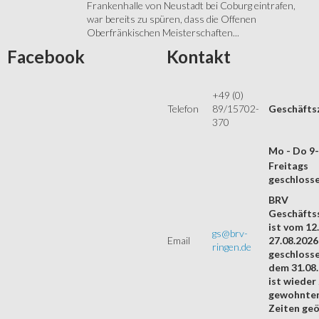
Frankenhalle von Neustadt bei Coburg eintrafen,
war bereits zu spüren, dass die Offenen
Oberfränkischen Meisterschaften...
Facebook
Kontakt
+49 (0)
Telefon
89/15702-
Geschäfts
370
Mo - Do 9
Freitags
geschloss
BRV
Geschäftss
ist vom 12.
gs@brv-
Email
27.08.2026
ringen.de
geschloss
dem 31.08
ist wieder
gewohnte
Zeiten geö