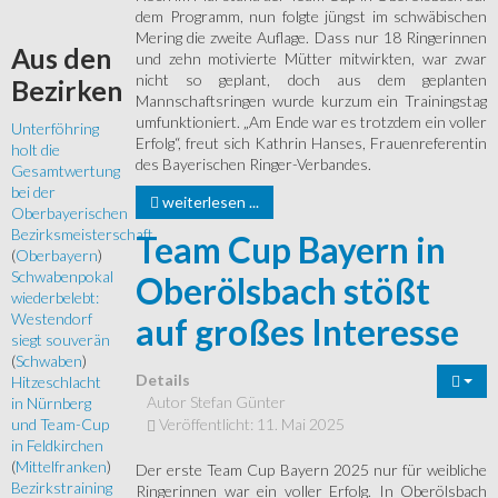
dem Programm, nun folgte jüngst im schwäbischen
Mering die zweite Auflage. Dass nur 18 Ringerinnen
Aus
den
und zehn motivierte Mütter mitwirkten, war zwar
nicht so geplant, doch aus dem geplanten
Bezirken
Mannschaftsringen wurde kurzum ein Trainingstag
umfunktioniert. „Am Ende war es trotzdem ein voller
Unterföhring
Erfolg“, freut sich Kathrin Hanses, Frauenreferentin
holt die
des Bayerischen Ringer-Verbandes.
Gesamtwertung
bei der
weiterlesen ...
Oberbayerischen
Bezirksmeisterschaft
Team Cup Bayern in
(
Oberbayern
)
Schwabenpokal
Oberölsbach stößt
wiederbelebt:
Westendorf
auf großes Interesse
siegt souverän
(
Schwaben
)
Details
Hitzeschlacht
Autor
Stefan Günter
in Nürnberg
Veröffentlicht: 11. Mai 2025
und Team-Cup
in Feldkirchen
(
Mittelfranken
)
Der erste Team Cup Bayern 2025 nur für weibliche
Bezirkstraining
Ringerinnen war ein voller Erfolg. In Oberölsbach