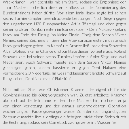
Wackerianer - war ebenfalls mit am Start, sodass die Ergebnisse der
Thor Masters sicherlich direkten Einfluss auf die Nominierung des
Bundestrainers haben dürfte. Vor allem Idris Ibaev zeigte bei seinen
sechs Turnierkämpfen beeindruckende Leistungen. Nach Siegen gegen
den ungarischen U20 Europameister Attila Tösmagi und eben gegen
seinen größten Konkurrenten im Bundeskader - Deni Nakaev - gelang
Ibaev am Ende der Einzug ins kleine Finale. Einzig dem Serben Viktor
Nemes, seines Zeichens amtierender Vize-Europameister, musste sich
Ibaev geschlagen geben. Im Kampf um Bronze ließ Ibaev dem Schweden
Albin Olofsson keine Chance und punktete diesen vorzeitig aus. Roland
Schwarz kam bei seinen sechs Turnierkämpfen auf vier Siege und zwei
Niederlagen. Auch Schwarz musste sich dem Serben Viktor Nemes
geschlagen geben, zudem kassierte er gegen Deni Nakaev eine
vermeidbare 2:3 Niederlage. Im Gesamtklassement landete Schwarz auf
Rang sieben, Deni Nakaev auf Platz fünf.
Nicht mit am Start war Christopher Kraemer, der eigentlich für die
Gewichtsklasse bis 60kg vorgesehen war. Zuletzt arbeitete Kraemer
akribisch auf die Teilnahme bei den Thor Masters hin, nachdem er ja
von einer Verletzung und der daraus unvermeidbaren Operation
wochenlang zur Pause gezwungen wurde. Zum denkbar ungünstigsten
Zeitpunkt machte ihm allerdings ein fiebriger Infekt einen Strich durch
die Rechnung, sodass sein Comeback zwangsweise ins Wasser fiel.