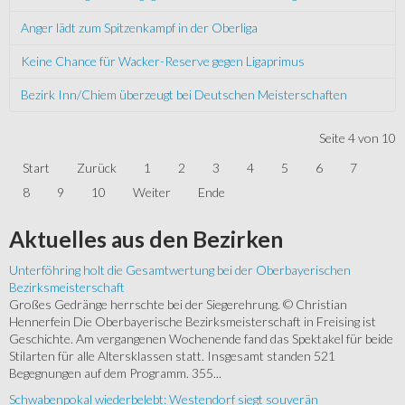
Anger lädt zum Spitzenkampf in der Oberliga
Keine Chance für Wacker-Reserve gegen Ligaprimus
Bezirk Inn/Chiem überzeugt bei Deutschen Meisterschaften
Seite 4 von 10
Start
Zurück
1
2
3
4
5
6
7
8
9
10
Weiter
Ende
Aktuelles
aus den Bezirken
Unterföhring holt die Gesamtwertung bei der Oberbayerischen
Bezirksmeisterschaft
Großes Gedränge herrschte bei der Siegerehrung. © Christian
Hennerfein Die Oberbayerische Bezirksmeisterschaft in Freising ist
Geschichte. Am vergangenen Wochenende fand das Spektakel für beide
Stilarten für alle Altersklassen statt. Insgesamt standen 521
Begegnungen auf dem Programm. 355...
Schwabenpokal wiederbelebt: Westendorf siegt souverän