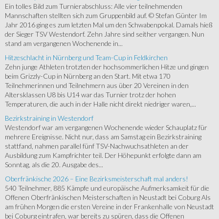
Ein tolles Bild zum Turnierabschluss: Alle vier teilnehmenden
Mannschaften stellten sich zum Gruppenbild auf. © Stefan Günter Im
Jahr 2016 ging es zum letzten Mal um den Schwabenpokal. Damals hieß
der Sieger TSV Westendorf. Zehn Jahre sind seither vergangen. Nun
stand am vergangenen Wochenende in...
Hitzeschlacht in Nürnberg und Team-Cup in Feldkirchen
Zehn junge Athleten trotzten der hochsommerlichen Hitze und gingen
beim Grizzly-Cup in Nürnberg an den Start. Mit etwa 170
Teilnehmerinnen und Teilnehmern aus über 20 Vereinen in den
Altersklassen U8 bis U14 war das Turnier trotz der hohen
Temperaturen, die auch in der Halle nicht direkt niedriger waren,...
Bezirkstraining in Westendorf
Westendorf war am vergangenen Wochenende wieder Schauplatz für
mehrere Ereignisse. Nicht nur, dass am Samstag ein Bezirkstraining
stattfand, nahmen parallel fünf TSV-Nachwuchsathleten an der
Ausbildung zum Kampfrichter teil. Der Höhepunkt erfolgte dann am
Sonntag, als die 20. Ausgabe des...
Oberfränkische 2026 – Eine Bezirksmeisterschaft mal anders!
540 Teilnehmer, 885 Kämpfe und europäische Aufmerksamkeit für die
Offenen Oberfränkischen Meisterschaften in Neustadt bei Coburg Als
am frühen Morgen die ersten Vereine in der Frankenhalle von Neustadt
bei Coburg eintrafen, war bereits zu spüren, dass die Offenen