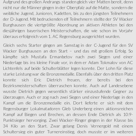
Aufgrund des großen Andrangs standen gleich vier Matten bereit, denn
nicht nur die Männer gingen in der Oberpfalz auf die Matte, sondern die
weibliche Jugend, Junioren, Kadetten, bis zu den jüngsten Teilnehmern
der D-Jugend. Mit bedruckenden elf Teilnehmern stellte der SV Wacker
Burghausen die viertgrößte Abordnung an aktiven Athleten bei den
diesjährigen bayerischen Meisterschaften, die wie schon im Vorjahr
überaus erfolgreich vom 1. AC Regensburg ausgerichtet wurden.
Gleich sechs Starter gingen am Samstag in der C-Jugend für den SV
Wacker Burghausen an den Start – und das mit großem Erfolg. So
kämpfte sich Mustafa Ermanbetov nach zwei Siegen und einer
Niederlage bis ins kleine Finale vor, in dem er Adam Tokmalov von AC
Lichtenfels auf beide Schulterblätter legen konnte. Der Lohn für diese
starke Leistung war die Bronzemedaille. Ebenfalls über den dritten Platz
konnte sich Eric Dietrich freuen, der bereits bei den
Bezirksmeisterschaften überraschen konnte. Auch auf Landesebene
wusste Dietrich gegen wesentlich stärker einzustufende Gegner zu
überzeugen. Auch er zog nach zwei Siegen und einer Niederlage in den
Kampf um die Bronzemedaille ein. Dort lieferte er sich mit dem
Regensburger Lokalmatadoren Gleb Underberg einen aktionsreichen
Kampf auf Biegen und Brechen, an dessen Ende Dietrich als 10:9-
Punktsieger hervorging. Zwei Wacker-Ringer gingen in der Klasse bis
34 Kilo an den Start. Zwar gelang Denis Vernergold mit einem
Schultersieg ein guter Turnereinstieg, doch musste er im weiteren