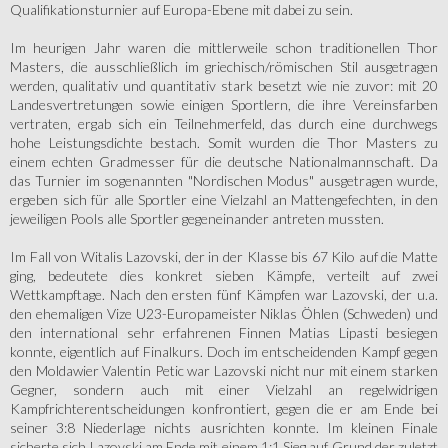
Qualifikationsturnier auf Europa-Ebene mit dabei zu sein.
Im heurigen Jahr waren die mittlerweile schon traditionellen Thor
Masters, die ausschließlich im griechisch/römischen Stil ausgetragen
werden, qualitativ und quantitativ stark besetzt wie nie zuvor: mit 20
Landesvertretungen sowie einigen Sportlern, die ihre Vereinsfarben
vertraten, ergab sich ein Teilnehmerfeld, das durch eine durchwegs
hohe Leistungsdichte bestach. Somit wurden die Thor Masters zu
einem echten Gradmesser für die deutsche Nationalmannschaft. Da
das Turnier im sogenannten "Nordischen Modus" ausgetragen wurde,
ergeben sich für alle Sportler eine Vielzahl an Mattengefechten, in den
jeweiligen Pools alle Sportler gegeneinander antreten mussten.
Im Fall von Witalis Lazovski, der in der Klasse bis 67 Kilo auf die Matte
ging, bedeutete dies konkret sieben Kämpfe, verteilt auf zwei
Wettkampftage. Nach den ersten fünf Kämpfen war Lazovski, der u.a.
den ehemaligen Vize U23-Europameister Niklas Öhlen (Schweden) und
den international sehr erfahrenen Finnen Matias Lipasti besiegen
konnte, eigentlich auf Finalkurs. Doch im entscheidenden Kampf gegen
den Moldawier Valentin Petic war Lazovski nicht nur mit einem starken
Gegner, sondern auch mit einer Vielzahl an regelwidrigen
Kampfrichterentscheidungen konfrontiert, gegen die er am Ende bei
seiner 3:8 Niederlage nichts ausrichten konnte. Im kleinen Finale
sicherte sich Lazovski am Ende mit einem 1:1 Sieg auf Grund der zuletzt