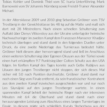
Tobias Kohler und Dominik Thiel vom SC Isaria Unterföhring, Mark
Barnowski vom SV Johannis Nürnberg sowie Freistil-Trainer Alexander
Michael.
In der Altersklasse 2009 und 2010 ging Sebastian Gröbner vom TSV
Trostberg in der Gewichtsklasse bis 48 kg auf die Matte und maß sich
dort mit 28 Mitstreitern. Nach einem schnellen Schultersieg zum
Auftakt über Denys Vitkovskyy aus der Ukraine unterlag der heimische
Nachwuchsringer im zweiten Kampf dem Franzosen Manserer Khadjiev
technisch überlegen und stand damit in den folgenden Duellen unter
Druck, da eine zweite Niederlage das Turnieraus bedeutet hätte.
Gröbner hielt diesem aber hervorragend stand und ließ im Anschluss
einen weiteren Schultersieg über Egemen Okuyan aus der Türkei sowie
einen hart erkämpften 9:7 Punktsieg über Colton Schultz aus den USA
folgen. Im fünften Kampf des Tages konnte auch Gelbs Rubljovs aus
Litauen den jungen Trostberger nicht stoppen, der sich dieses Mal
sicher mit 5:0 nach Punkten durchsetzte. Gröbner stand damit nur
noch einen Sieg vom Finale entfernt, da sein französischer Kontrahent
aus dem zweiten Kampf inzwischen ausgeschieden war und nur noch
Leo Säynäjoki auf den jungen Trostberger wartete. In einem
spannenden Kampf behielt der heimische Ringer nach vier intensiven
Minuten mit 6:4 die Oberhand und stand damit nach einer
herausragenden Leistung zum Abschluss eines langen Turniertages im
Finale. In diesem zeigte sich schließlich Kyrylo Shcherbyna aus der