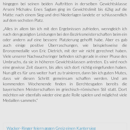
hingegen bei seinen beiden Auftritten in derselben Gewichtsklasse
Arseni Michalev. Enes Saglam ging im Gewichtslimit bis 62kg auf die
Matte: nach einem Sieg und drei Niederlagen landete er schlussendlich
auf dem sechsten Platz.
„Alles in allem bin ich mit den Ergebnissen zufrieden, wenngleich ich
nach den gezeigten Leistungen bei den Bezirksmeisterschaften beim ein
oder andern auf eine bessere Platzierung gehofft habe. Aber es gab
auch einige positive Überraschungen, wie beispielsweise die
Bronzemedaille von Eric Dietrich, mit der wir nicht gerechnet haben.
Viele unserer Nachwuchsringer befinden sich gerade in einer Phase des
Umbruchs, da sie in höheren Gewichtsklassen antreten. Es wird noch
eine gewisse Zeit dauern, bis alles sich dort richtig eingefunden haben.
Nun gilt es für uns weiter hart zu trainieren, dann bin ich guten Mutes,
dass wir diesen Schritt gemeinsam schaffen werden. Und am
kommenden Wochenende finden in Berchtesgaden bereits die
bayerischen Meisterschaften im griechisch-römischen Stil statt. Dort
möchten wir ebenfalls wieder eine gute Rolle spielen und möglichst viele
Medaillen sammeln.“
Wacker-Ringer feiern gegen Greiz einen Kantersieg