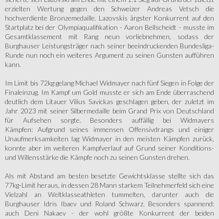
erzielten Wertung gegen den Schweizer Andreas Vetsch die
hochverdiente Bronzemedaille. Lazovskis ärgster Konkurrent auf den
Startplatz bei der Olympiaqualifikation - Aaron Bellscheidt - musste im
Gesamtklassement mit Rang neun vorliebnehmen, sodass der
Burghauser Leistungsträger nach seiner beeindruckenden Bundesliga-
Runde nun noch ein weiteres Argument zu seinen Gunsten aufführen
kann.
Im Limit bis 72kg gelang Michael Widmayer nach fünf Siegen in Folge der
Finaleinzug. Im Kampf um Gold musste er sich am Ende überraschend
deutlich dem Litauer Vilius Savickas geschlagen geben, der zuletzt im
Jahr 2023 mit seiner Silbermedaille beim Grand Prix von Deutschland
für Aufsehen sorgte. Besonders auffällig bei Widmayers
Kämpfen: Aufgrund seines immensen Offensivdrangs und einiger
Unaufmerksamkeiten lag Widmayer in den meisten Kämpfen zurück,
konnte aber im weiteren Kampfverlauf auf Grund seiner Konditions-
und Willensstärke die Kämpfe noch zu seinen Gunsten drehen.
Als mit Abstand am besten besetzte Gewichtsklasse stellte sich das
77kg-Limit heraus, in dessen 28 Mann starkem Teilnehmerfeld sich eine
Vielzahl an Weltklasseathleten tummelten, darunter auch die
Burghauser Idris Ibaev und Roland Schwarz. Besonders spannend:
auch Deni Nakaev - der wohl größte Konkurrent der beiden