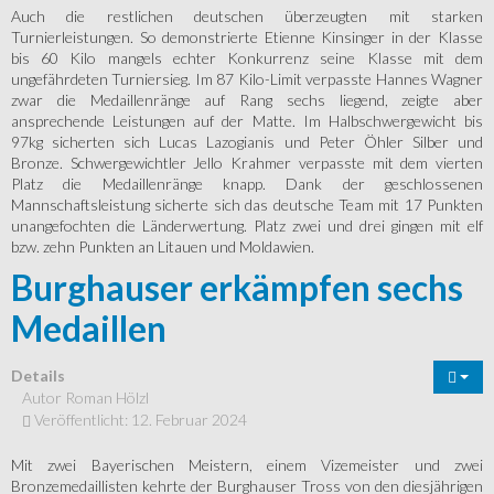
Auch die restlichen deutschen überzeugten mit starken
Turnierleistungen. So demonstrierte Etienne Kinsinger in der Klasse
bis 60 Kilo mangels echter Konkurrenz seine Klasse mit dem
ungefährdeten Turniersieg. Im 87 Kilo-Limit verpasste Hannes Wagner
zwar die Medaillenränge auf Rang sechs liegend, zeigte aber
ansprechende Leistungen auf der Matte. Im Halbschwergewicht bis
97kg sicherten sich Lucas Lazogianis und Peter Öhler Silber und
Bronze. Schwergewichtler Jello Krahmer verpasste mit dem vierten
Platz die Medaillenränge knapp. Dank der geschlossenen
Mannschaftsleistung sicherte sich das deutsche Team mit 17 Punkten
unangefochten die Länderwertung. Platz zwei und drei gingen mit elf
bzw. zehn Punkten an Litauen und Moldawien.
Burghauser erkämpfen sechs
Medaillen
Details
Autor
Roman Hölzl
Veröffentlicht: 12. Februar 2024
Mit zwei Bayerischen Meistern, einem Vizemeister und zwei
Bronzemedaillisten kehrte der Burghauser Tross von den diesjährigen