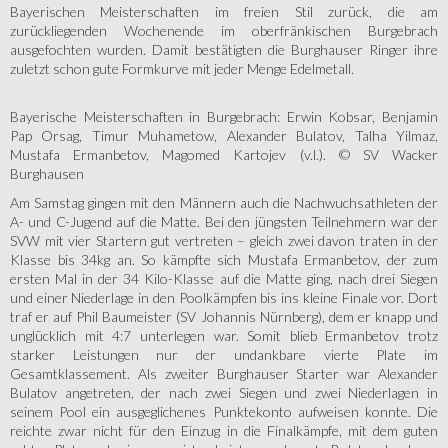
Bayerischen Meisterschaften im freien Stil zurück, die am
zurückliegenden Wochenende im oberfränkischen Burgebrach
ausgefochten wurden. Damit bestätigten die Burghauser Ringer ihre
zuletzt schon gute Formkurve mit jeder Menge Edelmetall.
Bayerische Meisterschaften in Burgebrach: Erwin Kobsar, Benjamin
Pap Orsag, Timur Muhametow, Alexander Bulatov, Talha Yilmaz,
Mustafa Ermanbetov, Magomed Kartojev (v.l.). © SV Wacker
Burghausen
Am Samstag gingen mit den Männern auch die Nachwuchsathleten der
A- und C-Jugend auf die Matte. Bei den jüngsten Teilnehmern war der
SVW mit vier Startern gut vertreten – gleich zwei davon traten in der
Klasse bis 34kg an. So kämpfte sich Mustafa Ermanbetov, der zum
ersten Mal in der 34 Kilo-Klasse auf die Matte ging, nach drei Siegen
und einer Niederlage in den Poolkämpfen bis ins kleine Finale vor. Dort
traf er auf Phil Baumeister (SV Johannis Nürnberg), dem er knapp und
unglücklich mit 4:7 unterlegen war. Somit blieb Ermanbetov trotz
starker Leistungen nur der undankbare vierte Plate im
Gesamtklassement. Als zweiter Burghauser Starter war Alexander
Bulatov angetreten, der nach zwei Siegen und zwei Niederlagen in
seinem Pool ein ausgeglichenes Punktekonto aufweisen konnte. Die
reichte zwar nicht für den Einzug in die Finalkämpfe, mit dem guten