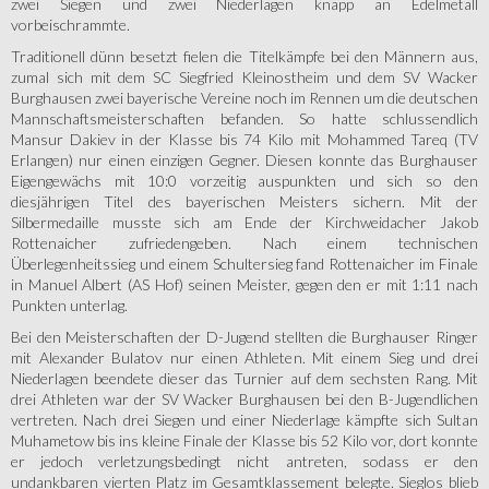
zwei Siegen und zwei Niederlagen knapp an Edelmetall
vorbeischrammte.
Traditionell dünn besetzt fielen die Titelkämpfe bei den Männern aus,
zumal sich mit dem SC Siegfried Kleinostheim und dem SV Wacker
Burghausen zwei bayerische Vereine noch im Rennen um die deutschen
Mannschaftsmeisterschaften befanden. So hatte schlussendlich
Mansur Dakiev in der Klasse bis 74 Kilo mit Mohammed Tareq (TV
Erlangen) nur einen einzigen Gegner. Diesen konnte das Burghauser
Eigengewächs mit 10:0 vorzeitig auspunkten und sich so den
diesjährigen Titel des bayerischen Meisters sichern. Mit der
Silbermedaille musste sich am Ende der Kirchweidacher Jakob
Rottenaicher zufriedengeben. Nach einem technischen
Überlegenheitssieg und einem Schultersieg fand Rottenaicher im Finale
in Manuel Albert (AS Hof) seinen Meister, gegen den er mit 1:11 nach
Punkten unterlag.
Bei den Meisterschaften der D-Jugend stellten die Burghauser Ringer
mit Alexander Bulatov nur einen Athleten. Mit einem Sieg und drei
Niederlagen beendete dieser das Turnier auf dem sechsten Rang. Mit
drei Athleten war der SV Wacker Burghausen bei den B-Jugendlichen
vertreten. Nach drei Siegen und einer Niederlage kämpfte sich Sultan
Muhametow bis ins kleine Finale der Klasse bis 52 Kilo vor, dort konnte
er jedoch verletzungsbedingt nicht antreten, sodass er den
undankbaren vierten Platz im Gesamtklassement belegte. Sieglos blieb