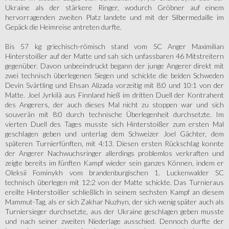
Ukraine als der stärkere Ringer, wodurch Gröbner auf einem
hervorragenden zweiten Platz landete und mit der Silbermedaille im
Gepäck die Heimreise antreten durfte.
Bis 57 kg griechisch-römisch stand vom SC Anger Maximilian
Hinterstoißer auf der Matte und sah sich unfassbaren 46 Mitstreitern
gegenüber. Davon unbeeindruckt begann der junge Angerer direkt mit
zwei technisch überlegenen Siegen und schickte die beiden Schweden
Devin Svärtling und Ehsan Alizada vorzeitig mit 8:0 und 10:1 von der
Matte. Joel Jyrkilä aus Finnland hieß im dritten Duell der Kontrahent
des Angerers, der auch dieses Mal nicht zu stoppen war und sich
souverän mit 8:0 durch technische Überlegenheit durchsetzte. Im
vierten Duell des Tages musste sich Hinterstoißer zum ersten Mal
geschlagen geben und unterlag dem Schweizer Joel Gächter, dem
späteren Turnierfünften, mit 4:13. Diesen ersten Rückschlag konnte
der Angerer Nachwuchsringer allerdings problemlos verkraften und
zeigte bereits im fünften Kampf wieder sein ganzes Können, indem er
Oleksii Fominykh vom brandenburgischen 1. Luckenwalder SC
technisch überlegen mit 12:2 von der Matte schickte. Das Turnieraus
ereilte Hinterstoißer schließlich in seinem sechsten Kampf an diesem
Mammut-Tag, als er sich Zakhar Nuzhyn, der sich wenig später auch als
Turniersieger durchsetzte, aus der Ukraine geschlagen geben musste
und nach seiner zweiten Niederlage ausschied. Dennoch durfte der