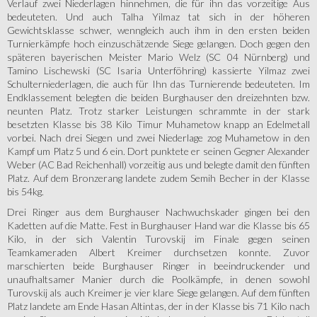
Verlauf zwei Niederlagen hinnehmen, die für ihn das vorzeitige Aus
bedeuteten. Und auch Talha Yilmaz tat sich in der höheren
Gewichtsklasse schwer, wenngleich auch ihm in den ersten beiden
Turnierkämpfe hoch einzuschätzende Siege gelangen. Doch gegen den
späteren bayerischen Meister Mario Welz (SC 04 Nürnberg) und
Tamino Lischewski (SC Isaria Unterföhring) kassierte Yilmaz zwei
Schulterniederlagen, die auch für Ihn das Turnierende bedeuteten. Im
Endklassement belegten die beiden Burghauser den dreizehnten bzw.
neunten Platz. Trotz starker Leistungen schrammte in der stark
besetzten Klasse bis 38 Kilo Timur Muhametow knapp an Edelmetall
vorbei. Nach drei Siegen und zwei Niederlage zog Muhametow in den
Kampf um Platz 5 und 6 ein. Dort punktete er seinen Gegner Alexander
Weber (AC Bad Reichenhall) vorzeitig aus und belegte damit den fünften
Platz. Auf dem Bronzerang landete zudem Semih Becher in der Klasse
bis 54kg.
Drei Ringer aus dem Burghauser Nachwuchskader gingen bei den
Kadetten auf die Matte. Fest in Burghauser Hand war die Klasse bis 65
Kilo, in der sich Valentin Turovskij im Finale gegen seinen
Teamkameraden Albert Kreimer durchsetzen konnte. Zuvor
marschierten beide Burghauser Ringer in beeindruckender und
unaufhaltsamer Manier durch die Poolkämpfe, in denen sowohl
Turovskij als auch Kreimer je vier klare Siege gelangen. Auf dem fünften
Platz landete am Ende Hasan Altintas, der in der Klasse bis 71 Kilo nach