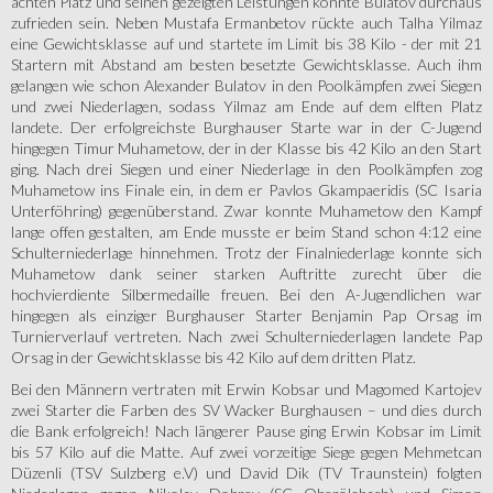
achten Platz und seinen gezeigten Leistungen konnte Bulatov durchaus
zufrieden sein. Neben Mustafa Ermanbetov rückte auch Talha Yilmaz
eine Gewichtsklasse auf und startete im Limit bis 38 Kilo - der mit 21
Startern mit Abstand am besten besetzte Gewichtsklasse. Auch ihm
gelangen wie schon Alexander Bulatov in den Poolkämpfen zwei Siegen
und zwei Niederlagen, sodass Yilmaz am Ende auf dem elften Platz
landete. Der erfolgreichste Burghauser Starte war in der C-Jugend
hingegen Timur Muhametow, der in der Klasse bis 42 Kilo an den Start
ging. Nach drei Siegen und einer Niederlage in den Poolkämpfen zog
Muhametow ins Finale ein, in dem er Pavlos Gkampaeridis (SC Isaria
Unterföhring) gegenüberstand. Zwar konnte Muhametow den Kampf
lange offen gestalten, am Ende musste er beim Stand schon 4:12 eine
Schulterniederlage hinnehmen. Trotz der Finalniederlage konnte sich
Muhametow dank seiner starken Auftritte zurecht über die
hochvierdiente Silbermedaille freuen. Bei den A-Jugendlichen war
hingegen als einziger Burghauser Starter Benjamin Pap Orsag im
Turnierverlauf vertreten. Nach zwei Schulterniederlagen landete Pap
Orsag in der Gewichtsklasse bis 42 Kilo auf dem dritten Platz.
Bei den Männern vertraten mit Erwin Kobsar und Magomed Kartojev
zwei Starter die Farben des SV Wacker Burghausen – und dies durch
die Bank erfolgreich! Nach längerer Pause ging Erwin Kobsar im Limit
bis 57 Kilo auf die Matte. Auf zwei vorzeitige Siege gegen Mehmetcan
Düzenli (TSV Sulzberg e.V) und David Dik (TV Traunstein) folgten