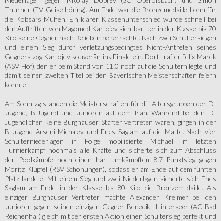
Niederlagen gegen Nikolay Dobrev (SC Oberölsbach) und Simon
Thurner (TV Geiselhöring). Am Ende war die Bronzemedaille Lohn für
die Kobsars Mühen. Ein klarer Klassenunterschied wurde schnell bei
den Auftritten von Magomed Kartojev sichtbar, der in der Klasse bis 70
Kilo seine Gegner nach Belieben beherrschte. Nach zwei Schultersiegen
und einem Sieg durch verletzungsbedingtes Nicht-Antreten seines
Gegners zog Kartojev souverän ins Finale ein. Dort traf er Felix Marek
(ASV Hof), den er beim Stand von 11:0 noch auf die Schultern legte und
damit seinen zweiten Titel bei den Bayerischen Meisterschaften feiern
konnte.
Am Sonntag standen die Meisterschaften für die Altersgruppen der D-
Jugend, B-Jugend und Junioren auf dem Plan. Während bei den D-
Jugendlichen keine Burghauser Starter vertreten waren, gingen in der
B-Jugend Arseni Michalev und Enes Saglam auf die Matte. Nach vier
Schulterniederlagen in Folge mobilisierte Michael im letzten
Turnierkampf nochmals alle Kräfte und sicherte sich zum Abschluss
der Poolkämpfe noch einen hart umkämpften 8:7 Punktsieg gegen
Moritz Klüpfel (RSV Schonungen), sodass er am Ende auf dem fünften
Platz landete. Mit einem Sieg und zwei Niederlagen sicherte sich Enes
Saglam am Ende in der Klasse bis 80 Kilo die Bronzemedaille. Als
einziger Burghauser Vertreter machte Alexander Kreimer bei den
Junioren gegen seinen einzigen Gegner Benedikt Hinterseer (AC Bad
Reichenhall) gleich mit der ersten Aktion einen Schultersieg perfekt und