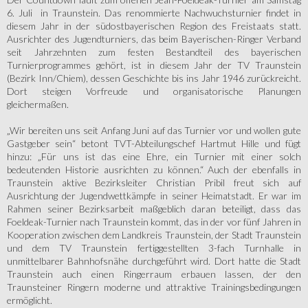
6. Juli in Traunstein. Das renommierte Nachwuchsturnier findet in
diesem Jahr in der südostbayerischen Region des Freistaats statt.
Ausrichter des Jugendturniers, das beim Bayerischen-Ringer Verband
seit Jahrzehnten zum festen Bestandteil des bayerischen
Turnierprogrammes gehört, ist in diesem Jahr der TV Traunstein
(Bezirk Inn/Chiem), dessen Geschichte bis ins Jahr 1946 zurückreicht.
Dort steigen Vorfreude und organisatorische Planungen
gleichermaßen.
„Wir bereiten uns seit Anfang Juni auf das Turnier vor und wollen gute
Gastgeber sein“ betont TVT-Abteilungschef Hartmut Hille und fügt
hinzu: „Für uns ist das eine Ehre, ein Turnier mit einer solch
bedeutenden Historie ausrichten zu können.“ Auch der ebenfalls in
Traunstein aktive Bezirksleiter Christian Pribil freut sich auf
Ausrichtung der Jugendwettkämpfe in seiner Heimatstadt. Er war im
Rahmen seiner Bezirksarbeit maßgeblich daran beteiligt, dass das
Foeldeak-Turnier nach Traunstein kommt, das in der vor fünf Jahren in
Kooperation zwischen dem Landkreis Traunstein, der Stadt Traunstein
und dem TV Traunstein fertiggestellten 3-fach Turnhalle in
unmittelbarer Bahnhofsnähe durchgeführt wird. Dort hatte die Stadt
Traunstein auch einen Ringerraum erbauen lassen, der den
Traunsteiner Ringern moderne und attraktive Trainingsbedingungen
ermöglicht.