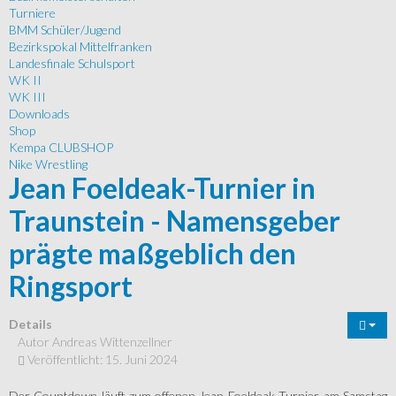
Turniere
BMM Schüler/Jugend
Bezirkspokal Mittelfranken
Landesfinale Schulsport
WK II
WK III
Downloads
Shop
Kempa CLUBSHOP
Nike Wrestling
Jean Foeldeak-Turnier in
Traunstein - Namensgeber
prägte maßgeblich den
Ringsport
Details
Autor
Andreas Wittenzellner
Veröffentlicht: 15. Juni 2024
Der Countdown läuft zum offenen Jean-Foeldeak-Turnier am Samstag