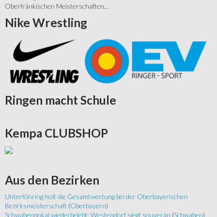
Oberfränkischen Meisterschaften...
Nike
Wrestling
Ringen
macht Schule
Kempa
CLUBSHOP
Aus
den Bezirken
Unterföhring holt die Gesamtwertung bei der Oberbayerischen
Bezirksmeisterschaft
(
Oberbayern
)
Schwabenpokal wiederbelebt: Westendorf siegt souverän
(
Schwaben
)