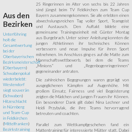
25 Ringerinnen im Alter von sechs bis 22 Jahren
sind jüngst beim TV Feldkirchen zum Team Cup
Aus
den
Bayern zusammengekommen. Sie alle erlebten einen
abwechslungsreichen Tag voller Sport, Teamgeist
Bezirken
und Austausch. Den Auftakt bildete eine
gemeinsame Trainingseinheit mit Günter Montag
Unterföhring
aus Burgebrach. Unter seiner Anleitung konnten die
holt die
jungen Athletinnen ihr technisches Können
Gesamtwertung
verbessern und neue Impulse für ihren Sport
bei der
mitnehmen. Im Anschluss ging es auf die Matte zum
Oberbayerischen
Mannschaftswettbewerb, bei dem die Teams
Bezirksmeisterschaft
„Minions“ und „Regenbogenringerinnen“
(
Oberbayern
)
gegeneinander antraten.
Schwabenpokal
wiederbelebt:
Die zahlreichen Begegnungen waren geprägt von
Westendorf
ausgeglichenen Kämpfen auf Augenhöhe. Mit
siegt souverän
großem Einsatz, Fairness und viel Begeisterung
(
Schwaben
)
zeigten die Mädchen und jungen Frauen ihr Können.
Hitzeschlacht
Ein besonderer Dank gilt dabei Nina Lechner und
in Nürnberg
Heidi Przybylak, die ihre Teams hervorragend
und Team-Cup
betreuten und coachten.
in Feldkirchen
(
Mittelfranken
)
Parallel zum Wettkampfgeschehen fand ein
Bezirkstraining
Mattentraining für interessierte Mütter statt. Dabei