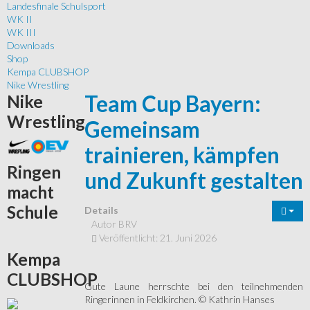
Landesfinale Schulsport
WK II
WK III
Downloads
Shop
Kempa CLUBSHOP
Nike Wrestling
Team Cup Bayern:
Nike
Wrestling
Gemeinsam
trainieren, kämpfen
Ringen
und Zukunft gestalten
macht
Schule
Details
Autor
BRV
Veröffentlicht: 21. Juni 2026
Kempa
CLUBSHOP
Gute Laune herrschte bei den teilnehmenden
Ringerinnen in Feldkirchen. © Kathrin Hanses