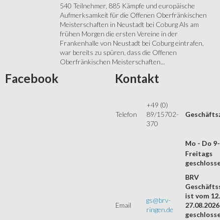
540 Teilnehmer, 885 Kämpfe und europäische
Aufmerksamkeit für die Offenen Oberfränkischen
Meisterschaften in Neustadt bei Coburg Als am
frühen Morgen die ersten Vereine in der
Frankenhalle von Neustadt bei Coburg eintrafen,
war bereits zu spüren, dass die Offenen
Oberfränkischen Meisterschaften...
Facebook
Kontakt
+49 (0)
Telefon
89/15702-
Geschäfts
370
Mo - Do 9
Freitags
geschloss
BRV
Geschäftss
ist vom 12.
gs@brv-
Email
27.08.2026
ringen.de
geschloss