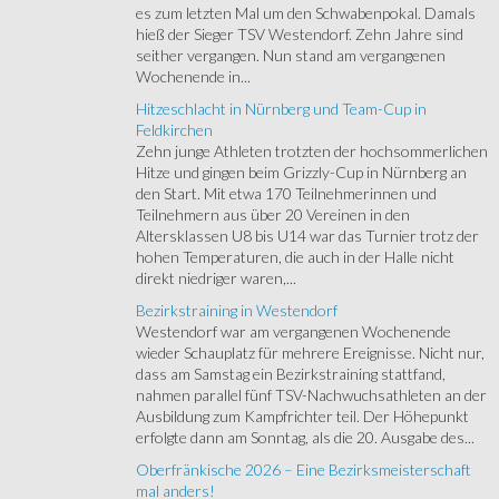
es zum letzten Mal um den Schwabenpokal. Damals
hieß der Sieger TSV Westendorf. Zehn Jahre sind
seither vergangen. Nun stand am vergangenen
Wochenende in...
Hitzeschlacht in Nürnberg und Team-Cup in
Feldkirchen
Zehn junge Athleten trotzten der hochsommerlichen
Hitze und gingen beim Grizzly-Cup in Nürnberg an
den Start. Mit etwa 170 Teilnehmerinnen und
Teilnehmern aus über 20 Vereinen in den
Altersklassen U8 bis U14 war das Turnier trotz der
hohen Temperaturen, die auch in der Halle nicht
direkt niedriger waren,...
Bezirkstraining in Westendorf
Westendorf war am vergangenen Wochenende
wieder Schauplatz für mehrere Ereignisse. Nicht nur,
dass am Samstag ein Bezirkstraining stattfand,
nahmen parallel fünf TSV-Nachwuchsathleten an der
Ausbildung zum Kampfrichter teil. Der Höhepunkt
erfolgte dann am Sonntag, als die 20. Ausgabe des...
Oberfränkische 2026 – Eine Bezirksmeisterschaft
mal anders!