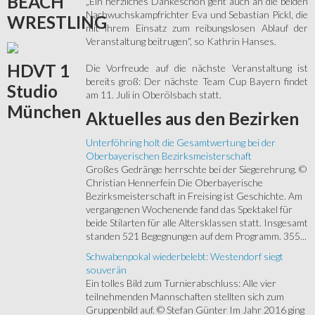
BEACH
„Ein herzliches Dankeschön geht auch an die beiden
Nachwuchskampfrichter Eva und Sebastian Pickl, die
WRESTLING
mit ihrem Einsatz zum reibungslosen Ablauf der
Veranstaltung beitrugen“, so Kathrin Hanses.
HDVT
1
Die Vorfreude auf die nächste Veranstaltung ist
bereits groß: Der nächste Team Cup Bayern findet
Studio
am 11. Juli in Oberölsbach statt.
München
Aktuelles
aus den Bezirken
Unterföhring holt die Gesamtwertung bei der
Oberbayerischen Bezirksmeisterschaft
Großes Gedränge herrschte bei der Siegerehrung. ©
Christian Hennerfein Die Oberbayerische
Bezirksmeisterschaft in Freising ist Geschichte. Am
vergangenen Wochenende fand das Spektakel für
beide Stilarten für alle Altersklassen statt. Insgesamt
standen 521 Begegnungen auf dem Programm. 355...
Schwabenpokal wiederbelebt: Westendorf siegt
souverän
Ein tolles Bild zum Turnierabschluss: Alle vier
teilnehmenden Mannschaften stellten sich zum
Gruppenbild auf. © Stefan Günter Im Jahr 2016 ging