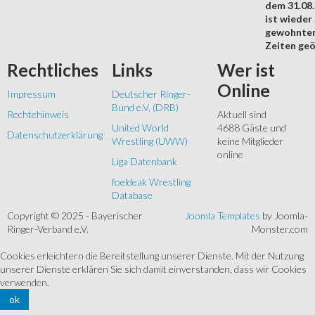
dem 31.08
ist wieder
gewohnte
Zeiten geö
Rechtliches
Links
Wer
ist
Online
Impressum
Deutscher Ringer-
Bund e.V. (DRB)
Rechtehinweis
Aktuell sind
United World
4688 Gäste und
Datenschutzerklärung
Wrestling (UWW)
keine Mitglieder
online
Liga Datenbank
foeldeak Wrestling
Database
Copyright © 2025 - Bayerischer
Joomla Templates
by Joomla-
Ringer-Verband e.V.
Monster.com
Cookies erleichtern die Bereitstellung unserer Dienste. Mit der Nutzung
unserer Dienste erklären Sie sich damit einverstanden, dass wir Cookies
verwenden.
ok