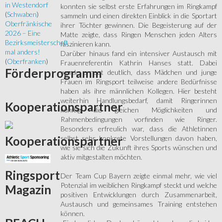
in Westendorf
konnten sie selbst erste Erfahrungen im Ringkampf
(
Schwaben
)
sammeln und einen direkten Einblick in die Sportart
Oberfränkische
ihrer Töchter gewinnen. Die Begeisterung auf der
2026 – Eine
Matte zeigte, dass Ringen Menschen jeden Alters
Bezirksmeisterschaft
faszinieren kann.
mal anders!
Darüber hinaus fand ein intensiver Austausch mit
(
Oberfranken
)
Frauenreferentin Kathrin Hanses statt. Dabei
Förderprogramm
wurde erneut deutlich, dass Mädchen und junge
Frauen im Ringsport teilweise andere Bedürfnisse
haben als ihre männlichen Kollegen. Hier besteht
weiterhin Handlungsbedarf, damit Ringerinnen
Kooperationspartner
künftig die gleichen Möglichkeiten und
Rahmenbedingungen vorfinden wie Ringer.
Besonders erfreulich war, dass die Athletinnen
Kooperationspartner
selbst sehr konkrete Vorstellungen davon haben,
wie sie sich die Zukunft ihres Sports wünschen und
aktiv mitgestalten möchten.
Ringsport
Der Team Cup Bayern zeigte einmal mehr, wie viel
Potenzial im weiblichen Ringkampf steckt und welche
Magazin
positiven Entwicklungen durch Zusammenarbeit,
Austausch und gemeinsames Training entstehen
können.