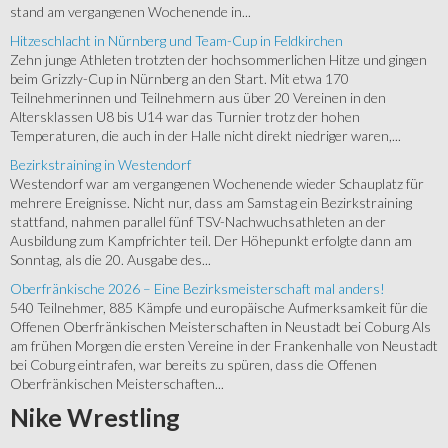
stand am vergangenen Wochenende in...
Hitzeschlacht in Nürnberg und Team-Cup in Feldkirchen
Zehn junge Athleten trotzten der hochsommerlichen Hitze und gingen
beim Grizzly-Cup in Nürnberg an den Start. Mit etwa 170
Teilnehmerinnen und Teilnehmern aus über 20 Vereinen in den
Altersklassen U8 bis U14 war das Turnier trotz der hohen
Temperaturen, die auch in der Halle nicht direkt niedriger waren,...
Bezirkstraining in Westendorf
Westendorf war am vergangenen Wochenende wieder Schauplatz für
mehrere Ereignisse. Nicht nur, dass am Samstag ein Bezirkstraining
stattfand, nahmen parallel fünf TSV-Nachwuchsathleten an der
Ausbildung zum Kampfrichter teil. Der Höhepunkt erfolgte dann am
Sonntag, als die 20. Ausgabe des...
Oberfränkische 2026 – Eine Bezirksmeisterschaft mal anders!
540 Teilnehmer, 885 Kämpfe und europäische Aufmerksamkeit für die
Offenen Oberfränkischen Meisterschaften in Neustadt bei Coburg Als
am frühen Morgen die ersten Vereine in der Frankenhalle von Neustadt
bei Coburg eintrafen, war bereits zu spüren, dass die Offenen
Oberfränkischen Meisterschaften...
Nike
Wrestling