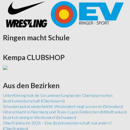
Ringen
macht Schule
Kempa
CLUBSHOP
Aus
den Bezirken
Unterföhring holt die Gesamtwertung bei der Oberbayerischen
Bezirksmeisterschaft
(
Oberbayern
)
Schwabenpokal wiederbelebt: Westendorf siegt souverän
(
Schwaben
)
Hitzeschlacht in Nürnberg und Team-Cup in Feldkirchen
(
Mittelfranken
)
Bezirkstraining in Westendorf
(
Schwaben
)
Oberfränkische 2026 – Eine Bezirksmeisterschaft mal anders!
(
Oberfranken
)