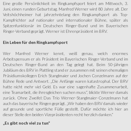
Eine große Persönlichkeit im Ringkampfsport feiert am Mittwoch, 3.
Juni, einen runden Geburtstag. Manfred Werner wird 80 Jahre alt. Der
Veitshöchheimer hat jahrzehntelang den Ringkampfsport als Top-
Kampfrichter auf nationaler und internationaler Bühne, später als
Spitzenfunktionär im Deutschen Ringer-Bund und im Bayerischen
Ringer-Verband geprägt. Werner ist Ehrenpräsident im BRV.
Ein Leben für den Ringkampfsport
Wer Manfred Werner kennt, weiß genau, welch enormes
Arbeitspensum er als Präsident im Bayerischen Ringer-Verband und im
Deutschen Ringer-Bund an den Tag gelegt hat. Beim 50-jährigen
Jubiläum des BRV in Plattling stand er zusammen mit seinen ehemaligen
Präsidiumskollegen Erich Stanglmaier und Jochen Conzelmann auf der
Bühne Rede und Antwort. „Die Anfänge waren katastrophal. Der BRV
hatte nicht mehr viel Geld. Es war eine sagenhafte Zusammenarbeit,
eine Teamarbeit, die ihresgleichen suchen muss“, blickte Werner damals
zurück. Ohne Zweifel: Das Trio Werner-Stanglmaier-Conzelmann hat
auch das bayerische Ringen geprägt. „Wir haben den BRV damals wieder
auf gesunde und sportliche Füße gestellt. Dafür möchte ich hier an
dieser Stelle den beiden Vizepräsidenten recht herzlich danken.“
„Es gibt noch viel zu tun“