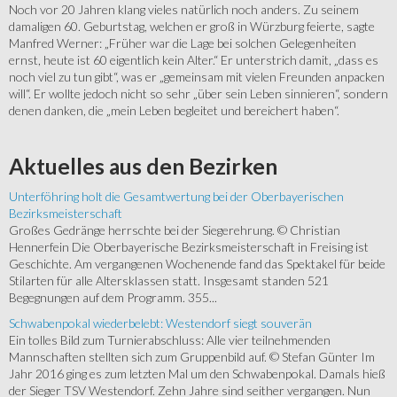
Noch vor 20 Jahren klang vieles natürlich noch anders. Zu seinem
damaligen 60. Geburtstag, welchen er groß in Würzburg feierte, sagte
Manfred Werner: „Früher war die Lage bei solchen Gelegenheiten
ernst, heute ist 60 eigentlich kein Alter.“ Er unterstrich damit, „dass es
noch viel zu tun gibt“, was er „gemeinsam mit vielen Freunden anpacken
will“. Er wollte jedoch nicht so sehr „über sein Leben sinnieren“, sondern
denen danken, die „mein Leben begleitet und bereichert haben“.
Aktuelles
aus den Bezirken
Unterföhring holt die Gesamtwertung bei der Oberbayerischen
Bezirksmeisterschaft
Großes Gedränge herrschte bei der Siegerehrung. © Christian
Hennerfein Die Oberbayerische Bezirksmeisterschaft in Freising ist
Geschichte. Am vergangenen Wochenende fand das Spektakel für beide
Stilarten für alle Altersklassen statt. Insgesamt standen 521
Begegnungen auf dem Programm. 355...
Schwabenpokal wiederbelebt: Westendorf siegt souverän
Ein tolles Bild zum Turnierabschluss: Alle vier teilnehmenden
Mannschaften stellten sich zum Gruppenbild auf. © Stefan Günter Im
Jahr 2016 ging es zum letzten Mal um den Schwabenpokal. Damals hieß
der Sieger TSV Westendorf. Zehn Jahre sind seither vergangen. Nun