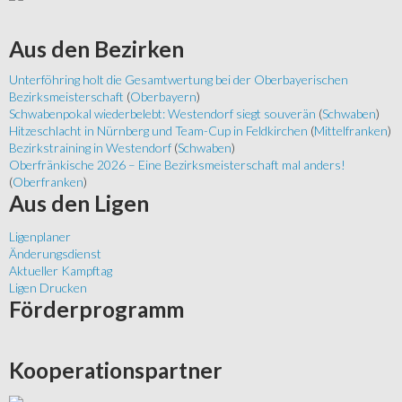
Aus
den Bezirken
Unterföhring holt die Gesamtwertung bei der Oberbayerischen
Bezirksmeisterschaft
(
Oberbayern
)
Schwabenpokal wiederbelebt: Westendorf siegt souverän
(
Schwaben
)
Hitzeschlacht in Nürnberg und Team-Cup in Feldkirchen
(
Mittelfranken
)
Bezirkstraining in Westendorf
(
Schwaben
)
Oberfränkische 2026 – Eine Bezirksmeisterschaft mal anders!
(
Oberfranken
)
Aus
den Ligen
Ligenplaner
Änderungsdienst
Aktueller Kampftag
Ligen Drucken
Förderprogramm
Kooperationspartner