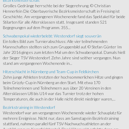
Bezirksmeisterschaft
Großes Gedränge herrschte bei der Siegerehrung. © Christian
Hennerfein Die Oberbayerische Bezirksmeisterschaft in Freising ist
Geschichte. Am vergangenen Wochenende fand das Spektakel für beide
Stilarten für alle Altersklassen statt. Insgesamt standen 521
Begegnungen auf dem Programm. 355...
Schwabenpokal wiederbelebt: Westendorf siegt souverän
Ein tolles Bild zum Turnierabschluss: Alle vier teilnehmenden
Mannschaften stellten sich zum Gruppenbild auf. © Stefan Günter Im
Jahr 2016 ging es zum letzten Mal um den Schwabenpokal. Damals hieß
der Sieger TSV Westendorf. Zehn Jahre sind seither vergangen. Nun
stand am vergangenen Wochenende in...
Hitzeschlacht in Nürnberg und Team-Cup in Feldkirchen
Zehn junge Athleten trotzten der hochsommerlichen Hitze und gingen
beim Grizzly-Cup in Nürnberg an den Start. Mit etwa 170
Teilnehmerinnen und Teilnehmern aus über 20 Vereinen in den
Altersklassen U8 bis U14 war das Turnier trotz der hohen
Temperaturen, die auch in der Halle nicht direkt niedriger waren,...
Bezirkstraining in Westendorf
Westendorf war am vergangenen Wochenende wieder Schauplatz für
mehrere Ereignisse. Nicht nur, dass am Samstag ein Bezirkstraining
stattfand, nahmen parallel fünf TSV-Nachwuchsathleten an der