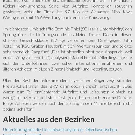
Bukarest (Rumänien) die Bronzemedaille gewann, war in Frankfurt
(Oder) konkurrenzlos. Seine vier Auftritte konnte er souverän
gewinnen, wobei im Finale bis 97 Kilo der Aichacher Nico Kiwit
(Weingarten) mit 15:6-Wertungspunkten in die Knie zwang.
Im leichtesten Limit schaffte Dominic Thiel (SC Isaria Unterföhring) den
Sprung über die Hoffnungsrunde ins kleine Finale. Doch in dieser
starken Gewichtsklasse (57 kg) verlor er sein Duell gegen John
Keterling (KSC Graben-Neudorf) mit 3:9-Wertungspunkten und belegte
schlussendlich Rang fünf. „Das ist sicherlich nicht sein Anspruch, weil
er das Zeug zu mehr hat“, analysiert Marcel Fornoff. Allerdings musste
sich der Unterföhringer zwei schon international erfahrenen und
älteren Athleten, mit Leon Zinser (Rimbach) und Keterling, beugen.
Über den Rest der teilnehmenden bayerischen Ringer zeigt sich der
Freistil-Cheftrainer des BRV dann doch sichtlich enttäuscht. „Das
waren zum Teil ernüchternde Auftritte und Leistungen, einfach zu
wenig“, bilanziert er und stellt fest. „Viele haben noch enorme Defizite.
Einige Athleten werden auch den Sprung in den Männerbereich nicht
optimal schaffen.“
Aktuelles
aus den Bezirken
Unterföhring holt die Gesamtwertung bei der Oberbayerischen