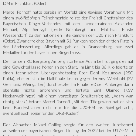
DM in Frankfurt (Oder)
Marcel Fornoff hatte bereits im Vorfeld eine gewisse Vorahnung. Mit
einem zwölfköpfigen Teilnehmerfeld reiste der Freistil-Cheftrainer des
Bayerischen Ringer-Verbandes mit den Landestrainern Alexander
Michael, Alp Seniygit (beide Nürnberg) und Matthias Einsle
(Westendorf) zu den nationalen Titelkämpfen der U20 nach Frankfurt
(Oder). Zwar erreichte Bayern mit 51 Punkten noch den dritten Platz in
der Länderwertung. Allerdings gab es in Brandenburg nur zwei
Medaillen für den bayerischen Ringertross.
Der für den RC Bergsteig Amberg startende Adam Leifridt ging diesmal
eine Gewichtsklasse höher an den Start. Im Limit bis 86 Kilo feierte er
einen technischen Überlegenheitssieg über Deni Kosumow (RSC
Fulda), ehe er sich im Halbfinale knapp gegen Jeremy Weinhold (SV
Germania Weingarten) durchsetzte. Im Finale ließ der Amberger dann
ebenfalls nichts anbrennen und fertigte Emil Ulamec (KSV
Neckarweihingen) mit einem vorzeitigen Schultersieg ab. „Adam war
richtig stark“, betont Marcel Fornoff. „Mit dem Titelgewinn hat er sich
beim Bundestrainer nicht nur für die U20-EM ins Spiel gebracht,
eventuell auch sogar für den DRB-Kader.“
Der Aichacher Mikael Golling sorgte für den zweiten Jubelschrei
aufseiten der bayerischen Ringer. Golling, der 2022 bei der U17-EM in