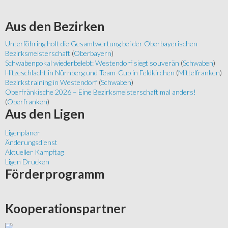
Aus
den Bezirken
Unterföhring holt die Gesamtwertung bei der Oberbayerischen
Bezirksmeisterschaft
(
Oberbayern
)
Schwabenpokal wiederbelebt: Westendorf siegt souverän
(
Schwaben
)
Hitzeschlacht in Nürnberg und Team-Cup in Feldkirchen
(
Mittelfranken
)
Bezirkstraining in Westendorf
(
Schwaben
)
Oberfränkische 2026 – Eine Bezirksmeisterschaft mal anders!
(
Oberfranken
)
Aus
den Ligen
Ligenplaner
Änderungsdienst
Aktueller Kampftag
Ligen Drucken
Förderprogramm
Kooperationspartner