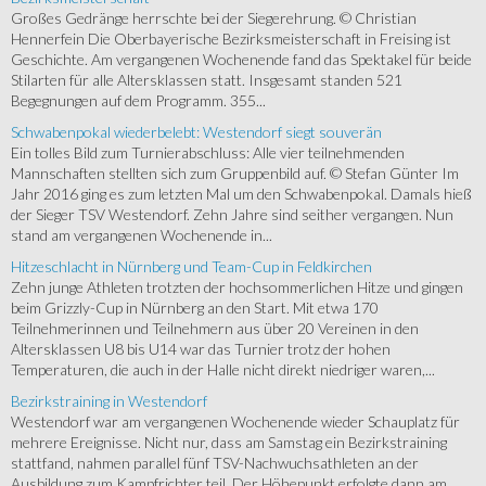
Großes Gedränge herrschte bei der Siegerehrung. © Christian
Hennerfein Die Oberbayerische Bezirksmeisterschaft in Freising ist
Geschichte. Am vergangenen Wochenende fand das Spektakel für beide
Stilarten für alle Altersklassen statt. Insgesamt standen 521
Begegnungen auf dem Programm. 355...
Schwabenpokal wiederbelebt: Westendorf siegt souverän
Ein tolles Bild zum Turnierabschluss: Alle vier teilnehmenden
Mannschaften stellten sich zum Gruppenbild auf. © Stefan Günter Im
Jahr 2016 ging es zum letzten Mal um den Schwabenpokal. Damals hieß
der Sieger TSV Westendorf. Zehn Jahre sind seither vergangen. Nun
stand am vergangenen Wochenende in...
Hitzeschlacht in Nürnberg und Team-Cup in Feldkirchen
Zehn junge Athleten trotzten der hochsommerlichen Hitze und gingen
beim Grizzly-Cup in Nürnberg an den Start. Mit etwa 170
Teilnehmerinnen und Teilnehmern aus über 20 Vereinen in den
Altersklassen U8 bis U14 war das Turnier trotz der hohen
Temperaturen, die auch in der Halle nicht direkt niedriger waren,...
Bezirkstraining in Westendorf
Westendorf war am vergangenen Wochenende wieder Schauplatz für
mehrere Ereignisse. Nicht nur, dass am Samstag ein Bezirkstraining
stattfand, nahmen parallel fünf TSV-Nachwuchsathleten an der
Ausbildung zum Kampfrichter teil. Der Höhepunkt erfolgte dann am