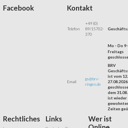
Facebook
Kontakt
+49 (0)
Telefon
89/15702-
Geschäfts
370
Mo - Do 9
Freitags
geschloss
BRV
Geschäftss
ist vom 12.
gs@brv-
Email
27.08.2026
ringen.de
geschloss
dem 31.08
ist wieder
gewohnte
Zeiten geö
Rechtliches
Links
Wer
ist
Online