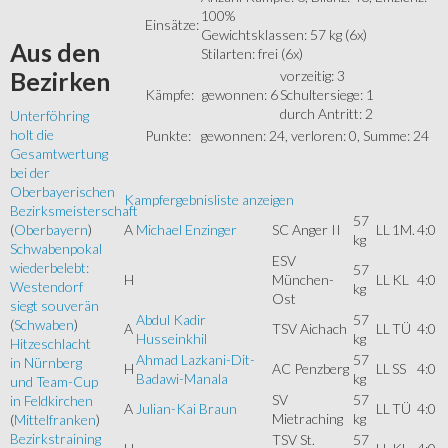
100%
Einsätze:
Gewichtsklassen: 57 kg (6x)
Aus
den
Stilarten: frei (6x)
vorzeitig: 3
Bezirken
Kämpfe:
gewonnen: 6
Schultersiege: 1
durch Antritt: 2
Unterföhring
holt die
Punkte:
gewonnen: 24, verloren: 0, Summe: 24
Gesamtwertung
bei der
Oberbayerischen
Kampfergebnisliste anzeigen
Bezirksmeisterschaft
57
A
Michael Enzinger
SC Anger II
LL
1M.
4:0
(
Oberbayern
)
kg
Schwabenpokal
ESV
wiederbelebt:
57
H
München-
LL
KL
4:0
Westendorf
kg
Ost
siegt souverän
Abdul Kadir
57
(
Schwaben
)
A
TSV Aichach
LL
TÜ
4:0
Husseinkhil
kg
Hitzeschlacht
Ahmad Lazkani-Dit-
57
in Nürnberg
H
AC Penzberg
LL
SS
4:0
Badawi-Manala
kg
und Team-Cup
SV
57
in Feldkirchen
A
Julian-Kai Braun
LL
TÜ
4:0
Mietraching
kg
(
Mittelfranken
)
Bezirkstraining
TSV St.
57