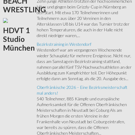
BEACH
Zehn junge Athleten trotzten der hochsommerlichen
Hitze und gingen beim Grizzly-Cup in Nürnberg an
WRESTLING
den Start. Mit etwa 170 Teilnehmerinnen und
Teilnehmern aus über 20 Vereinen in den
Altersklassen U8 bis U14 war das Turnier trotz der
HDVT
1
hohen Temperaturen, die auch in der Halle nicht
direkt niedriger waren,...
Studio
Bezirkstraining in Westendorf
München
Westendorf war am vergangenen Wochenende
wieder Schauplatz für mehrere Ereignisse. Nicht nur,
dass am Samstag ein Bezirkstraining stattfand,
nahmen parallel fünf TSV-Nachwuchsathleten an der
Ausbildung zum Kampfrichter teil. Der Höhepunkt
erfolgte dann am Sonntag, als die 20. Ausgabe des...
Oberfränkische 2026 – Eine Bezirksmeisterschaft
mal anders!
540 Teilnehmer, 885 Kämpfe und europäische
Aufmerksamkeit für die Offenen Oberfränkischen
Meisterschaften in Neustadt bei Coburg Als am
frühen Morgen die ersten Vereine in der
Frankenhalle von Neustadt bei Coburg eintrafen,
war bereits zu spüren, dass die Offenen
Oberfränkischen Meisterschaften...