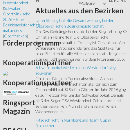
H
LL
KL
4:0
in Westendorf
Wolfgang
kg
(
Schwaben
)
Aktuelles
aus den Bezirken
Oberfränkische
2026 – Eine
Unterföhring holt die Gesamtwertung bei der
Bezirksmeisterschaft
Oberbayerischen Bezirksmeisterschaft
mal anders!
Großes Gedränge herrschte bei der Siegerehrung. ©
(
Oberfranken
)
Christian Hennerfein Die Oberbayerische
Förderprogramm
Bezirksmeisterschaft in Freising ist Geschichte. Am
vergangenen Wochenende fand das Spektakel für
beide Stilarten für alle Altersklassen statt. Insgesamt
standen 521 Begegnungen auf dem Programm. 355...
Kooperationspartner
Schwabenpokal wiederbelebt: Westendorf siegt
souverän
Ein tolles Bild zum Turnierabschluss: Alle vier
Kooperationspartner
teilnehmenden Mannschaften stellten sich zum
Gruppenbild auf. © Stefan Günter Im Jahr 2016 ging
es zum letzten Mal um den Schwabenpokal. Damals
hieß der Sieger TSV Westendorf. Zehn Jahre sind
Ringsport
seither vergangen. Nun stand am vergangenen
Magazin
Wochenende in...
Hitzeschlacht in Nürnberg und Team-Cup in
Feldkirchen