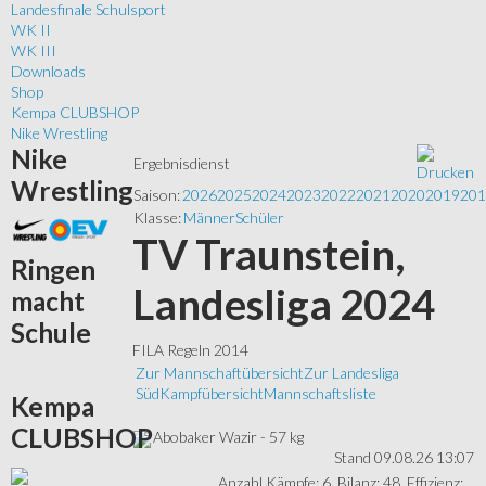
Landesfinale Schulsport
WK II
WK III
Downloads
Shop
Kempa CLUBSHOP
Nike Wrestling
Nike
Ergebnisdienst
Wrestling
Saison:
2026
2025
2024
2023
2022
2021
2020
2019
201
Klasse:
Männer
Schüler
TV Traunstein,
Ringen
Landesliga 2024
macht
Schule
FILA Regeln 2014
Zur Mannschaftübersicht
Zur Landesliga
Süd
Kampfübersicht
Mannschaftsliste
Kempa
CLUBSHOP
Abobaker Wazir - 57 kg
Stand 09.08.26 13:07
Anzahl Kämpfe: 6, Bilanz: 48, Effizienz: