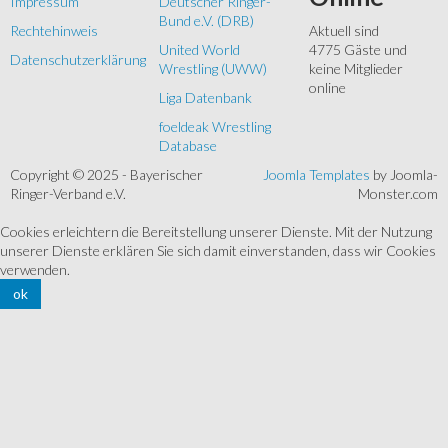
Impressum
Deutscher Ringer-
Bund e.V. (DRB)
Rechtehinweis
Aktuell sind
United World
4775 Gäste und
Datenschutzerklärung
Wrestling (UWW)
keine Mitglieder
online
Liga Datenbank
foeldeak Wrestling
Database
Copyright © 2025 - Bayerischer
Joomla Templates
by Joomla-
Ringer-Verband e.V.
Monster.com
Cookies erleichtern die Bereitstellung unserer Dienste. Mit der Nutzung
unserer Dienste erklären Sie sich damit einverstanden, dass wir Cookies
verwenden.
ok