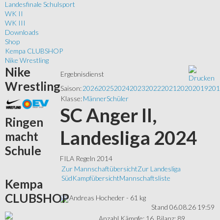
Landesfinale Schulsport
WK II
WK III
Downloads
Shop
Kempa CLUBSHOP
Nike Wrestling
Nike
Ergebnisdienst
Wrestling
Saison:
2026
2025
2024
2023
2022
2021
2020
2019
201
Klasse:
Männer
Schüler
SC Anger II,
Ringen
Landesliga 2024
macht
Schule
FILA Regeln 2014
Zur Mannschaftübersicht
Zur Landesliga
Süd
Kampfübersicht
Mannschaftsliste
Kempa
CLUBSHOP
Andreas Hocheder - 61 kg
Stand 06.08.26 19:59
Anzahl Kämpfe: 16, Bilanz: 89,