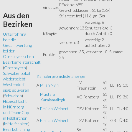
Effizienz: 69%
Einsätze:
Gewichtsklassen: 61 kg (16x)
Aus
den
Stilarten: frei (11x), gr. (5x)
vorzeitig: 6
Bezirken
gewonnen: 13
Schultersiege: 3
durch Antritt: 0
Kämpfe:
Unterföhring
vorzeitig: 2
holt die
verloren: 3
auf Schulter: 2
Gesamtwertung
bei der
gewonnen: 35, verloren: 10, Summe:
Punkte:
Oberbayerischen
25
Bezirksmeisterschaft
(
Oberbayern
)
Schwabenpokal
Kampfergebnisliste anzeigen
wiederbelebt:
TV
61
Westendorf
A
Milan Nyiri
LL
PS
1:0
Traunstein
kg
siegt souverän
Mustafa
61
(
Schwaben
)
H
AC Penzberg
LL
PS
3:0
Karaismailoglu
kg
Hitzeschlacht
61
in Nürnberg
A
Emilian Weinert
TSV Kottern
LL
TÜ
4:0
kg
und Team-Cup
61
in Feldkirchen
A
Emilian Weinert
TSV Kottern
GR
TÜ
4:0
kg
(
Mittelfranken
)
Bezirkstraining
SV
61