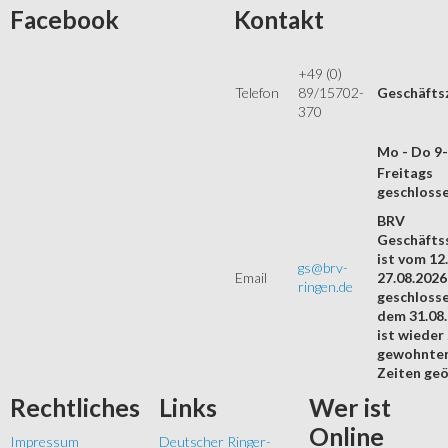
Facebook
Kontakt
+49 (0)
Telefon
89/15702-
Geschäfts
370
Mo - Do 9
Freitags
geschloss
BRV
Geschäftss
ist vom 12.
gs@brv-
Email
27.08.2026
ringen.de
geschloss
dem 31.08
ist wieder
gewohnte
Zeiten geö
Rechtliches
Links
Wer
ist
Online
Impressum
Deutscher Ringer-