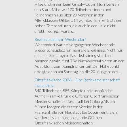
Hitze und gingen beim Grizzly-Cup in Nürnberg an
den Start. Mit etwa 170 Teilnehmerinnen und
Teilnehmern aus über 20 Vereinen in den
Altersklassen U8 bis U14 war das Turnier trotz der
hohen Temperaturen, die auch in der Halle nicht
direkt niedriger waren,...
Bezirkstraining in Westendorf
Westendorf war am vergangenen Wochenende
wieder Schauplatz für mehrere Ereignisse. Nicht nur,
dass am Samstag ein Bezirkstraining stattfand,
nahmen parallel fünf TSV-Nachwuchsathleten an der
Ausbildung zum Kampfrichter teil. Der Höhepunkt
erfolgte dann am Sonntag, als die 20. Ausgabe des...
Oberfränkische 2026 – Eine Bezirksmeisterschaft
mal anders!
540 Teilnehmer, 885 Kämpfe und europäische
Aufmerksamkeit für die Offenen Oberfränkischen
Meisterschaften in Neustadt bei Coburg Als am
frühen Morgen die ersten Vereine in der
Frankenhalle von Neustadt bei Coburg eintrafen,
war bereits zu spüren, dass die Offenen
Oberfränkischen Meisterschaften...