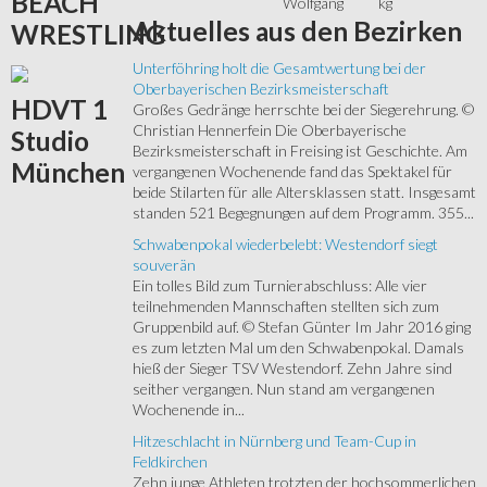
BEACH
Wolfgang
kg
Aktuelles
aus den Bezirken
WRESTLING
Unterföhring holt die Gesamtwertung bei der
Oberbayerischen Bezirksmeisterschaft
HDVT
1
Großes Gedränge herrschte bei der Siegerehrung. ©
Christian Hennerfein Die Oberbayerische
Studio
Bezirksmeisterschaft in Freising ist Geschichte. Am
München
vergangenen Wochenende fand das Spektakel für
beide Stilarten für alle Altersklassen statt. Insgesamt
standen 521 Begegnungen auf dem Programm. 355...
Schwabenpokal wiederbelebt: Westendorf siegt
souverän
Ein tolles Bild zum Turnierabschluss: Alle vier
teilnehmenden Mannschaften stellten sich zum
Gruppenbild auf. © Stefan Günter Im Jahr 2016 ging
es zum letzten Mal um den Schwabenpokal. Damals
hieß der Sieger TSV Westendorf. Zehn Jahre sind
seither vergangen. Nun stand am vergangenen
Wochenende in...
Hitzeschlacht in Nürnberg und Team-Cup in
Feldkirchen
Zehn junge Athleten trotzten der hochsommerlichen