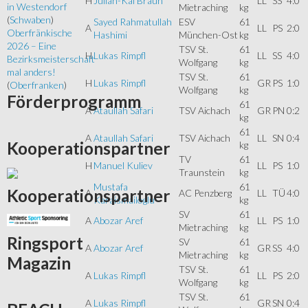
H
Julian-Kai Braun
LL
SS
4:0
in Westendorf
Mietraching
kg
(
Schwaben
)
Sayed Rahmatullah
ESV
61
A
LL
PS
2:0
Oberfränkische
Hashimi
München-Ost
kg
2026 – Eine
TSV St.
61
H
Lukas Rimpfl
LL
SS
4:0
Bezirksmeisterschaft
Wolfgang
kg
mal anders!
TSV St.
61
H
Lukas Rimpfl
GR
PS
1:0
(
Oberfranken
)
Wolfgang
kg
Förderprogramm
61
A
Ataullah Safari
TSV Aichach
GR
PN
0:2
kg
61
A
Ataullah Safari
TSV Aichach
LL
SN
0:4
Kooperationspartner
kg
TV
61
H
Manuel Kuliev
LL
PS
1:0
Traunstein
kg
Mustafa
61
Kooperationspartner
A
AC Penzberg
LL
TÜ
4:0
Karaismailoglu
kg
SV
61
A
Abozar Aref
LL
PS
1:0
Mietraching
kg
Ringsport
SV
61
A
Abozar Aref
GR
SS
4:0
Mietraching
kg
Magazin
TSV St.
61
A
Lukas Rimpfl
LL
PS
2:0
Wolfgang
kg
TSV St.
61
A
Lukas Rimpfl
GR
SN
0:4