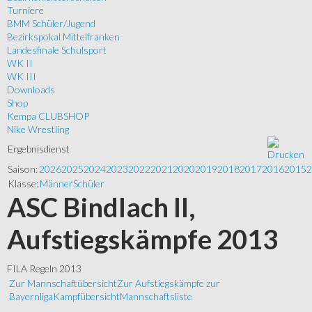
Turniere
BMM Schüler/Jugend
Bezirkspokal Mittelfranken
Landesfinale Schulsport
WK II
WK III
Downloads
Shop
Kempa CLUBSHOP
Nike Wrestling
Ergebnisdienst
Saison:
2026
2025
2024
2023
2022
2021
2020
2019
2018
2017
2016
2015
2
Klasse:
Männer
Schüler
ASC Bindlach II,
Aufstiegskämpfe 2013
FILA Regeln 2013
Zur Mannschaftübersicht
Zur Aufstiegskämpfe zur
Bayernliga
Kampfübersicht
Mannschaftsliste