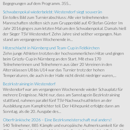
Begegnungen auf dem Programm. 355...
Schwabenpokal wiederbelebt: Westendorf siegt souverän
Ein tolles Bild zum Turnierabschluss: Alle vier teilnehmenden
Mannschaften stellten sich zum Gruppenbild auf. © Stefan Günter Im
Jahr 2016 ging es zum letzten Mal um den Schwabenpokal. Damals hieß
der Sieger TSV Westendorf. Zehn Jahre sind seither vergangen. Nun
stand am vergangenen Wochenende in...
Hitzeschlacht in Nürnberg und Team-Cup in Feldkirchen
Zehn junge Athleten trotzten der hochsommerlichen Hitze und gingen
beim Grizzly-Cup in Nürnberg an den Start. Mit etwa 170
Teilnehmerinnen und Teilnehmern aus über 20 Vereinen in den
Altersklassen U8 bis U14 war das Turnier trotz der hohen
Temperaturen, die auch in der Halle nicht direkt niedriger waren,...
Bezirkstraining in Westendorf
Westendorf war am vergangenen Wochenende wieder Schauplatz für
mehrere Ereignisse. Nicht nur, dass am Samstag ein Bezirkstraining
stattfand, nahmen parallel fünf TSV-Nachwuchsathleten an der
Ausbildung zum Kampfrichter teil. Der Höhepunkt erfolgte dann am
Sonntag, als die 20. Ausgabe des...
Oberfränkische 2026 – Eine Bezirksmeisterschaft mal anders!
540 Teilnehmer, 885 Kämpfe und europäische Aufmerksamkeit für die