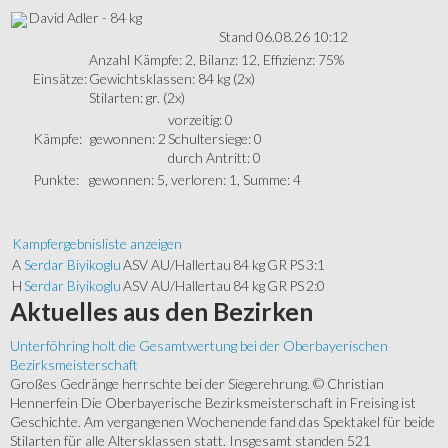
David Adler - 84 kg
Stand 06.08.26 10:12
Anzahl Kämpfe: 2, Bilanz: 12, Effizienz: 75%
Einsätze:
Gewichtsklassen: 84 kg (2x)
Stilarten: gr. (2x)
vorzeitig: 0
Kämpfe:
gewonnen: 2
Schultersiege: 0
durch Antritt: 0
Punkte:
gewonnen: 5, verloren: 1, Summe: 4
Kampfergebnisliste anzeigen
A
Serdar Biyikoglu
ASV AU/Hallertau
84 kg
GR
PS
3:1
H
Serdar Biyikoglu
ASV AU/Hallertau
84 kg
GR
PS
2:0
Aktuelles
aus den Bezirken
Unterföhring holt die Gesamtwertung bei der Oberbayerischen
Bezirksmeisterschaft
Großes Gedränge herrschte bei der Siegerehrung. © Christian
Hennerfein Die Oberbayerische Bezirksmeisterschaft in Freising ist
Geschichte. Am vergangenen Wochenende fand das Spektakel für beide
Stilarten für alle Altersklassen statt. Insgesamt standen 521