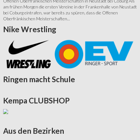
Offenen Oberfränkischen Meisterschaften in Neustadt bei Coburg Als
am frühen Morgen die ersten Vereine in der Frankenhalle von Neustadt
bei Coburg eintrafen, war bereits zu spüren, dass die Offenen
Oberfränkischen Meisterschaften...
Nike
Wrestling
Ringen
macht Schule
Kempa
CLUBSHOP
Aus
den Bezirken