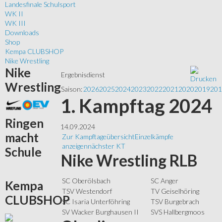
Landesfinale Schulsport
WK II
WK III
Downloads
Shop
Kempa CLUBSHOP
Nike Wrestling
Nike
Ergebnisdienst
Wrestling
Saison:
2026
2025
2024
2023
2022
2021
2020
2019
201
1. Kampftag 2024
Ringen
14.09.2024
macht
Zur Kampftageübersicht
Einzelkämpfe
anzeigen
nächster KT
Schule
Nike Wrestling RLB
SC Oberölsbach
SC Anger
Kempa
TSV Westendorf
TV Geiselhöring
CLUBSHOP
SC Isaria Unterföhring
TSV Burgebrach
SV Wacker Burghausen II
SVS Hallbergmoos