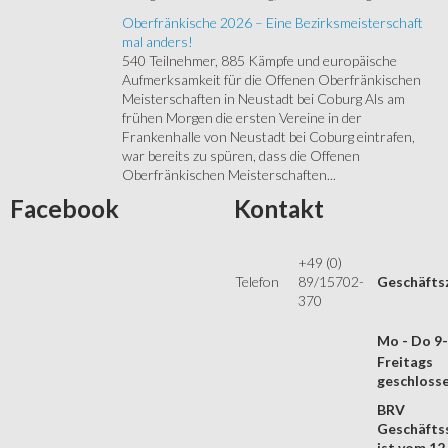
Oberfränkische 2026 – Eine Bezirksmeisterschaft
mal anders!
540 Teilnehmer, 885 Kämpfe und europäische
Aufmerksamkeit für die Offenen Oberfränkischen
Meisterschaften in Neustadt bei Coburg Als am
frühen Morgen die ersten Vereine in der
Frankenhalle von Neustadt bei Coburg eintrafen,
war bereits zu spüren, dass die Offenen
Oberfränkischen Meisterschaften...
Facebook
Kontakt
+49 (0)
Telefon
89/15702-
Geschäfts
370
Mo - Do 9
Freitags
geschloss
BRV
Geschäftss
ist vom 12.