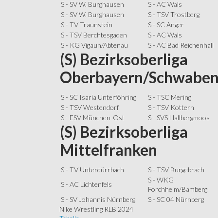
S - SV W. Burghausen
S - AC Wals
S - SV W. Burghausen
S - TSV Trostberg
S - TV Traunstein
S - SC Anger
S - TSV Berchtesgaden
S - AC Wals
S - KG Vigaun/Abtenau
S - AC Bad Reichenhall
(S) Bezirksoberliga
Oberbayern/Schwabe
S - SC Isaria Unterföhring
S - TSC Mering
S - TSV Westendorf
S - TSV Kottern
S - ESV München-Ost
S - SVS Hallbergmoos
(S) Bezirksoberliga
Mittelfranken
S - TV Unterdürrbach
S - TSV Burgebrach
S - WKG
S - AC Lichtenfels
Forchheim/Bamberg
S - SV Johannis Nürnberg
S - SC 04 Nürnberg
Nike Wrestling RLB 2024