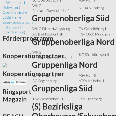
SC Oberölsbach II
ASV Hof II
in Westendorf
WKG
(
Schwaben
)
SC 04 Nürnberg
Bindlach/Bayreuth/Hof
Oberfränkische
Gruppenoberliga Süd
2026 – Eine
Bezirksmeisterschaft
mal anders!
WKG Diedorf/Augsburg
TV Geiselhöring II
(
Oberfranken
)
AC Bad Reichenhall
TSV 1860 München
Förderprogramm
Gruppenoberliga Nord
WKG
Kooperationspartner
KG Südthüringen II
Bindlach/Bayreuth/Hof II
Gruppenliga Nord
Kooperationspartner
SpVgg Freising II
ASV Hof III
AC Regensburg II
ATSV Kelheim II
Gruppenliga Süd
Ringsport
Magazin
TSV Westendorf III
TSV Trostberg
(S) Bezirksliga