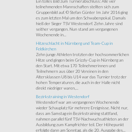
Ein tolles Bild zum Turnierabschluss: Alle vier
teilnehmenden Mannschaften stellten sich zum
Gruppenbild auf. © Stefan Günter Im Jahr 2016 ging
es zum letzten Mal um den Schwabenpokal. Damals
hieß der Sieger TSV Westendorf. Zehn Jahre sind
seither vergangen. Nun stand am vergangenen
Wochenende in...
Hitzeschlacht in Nürnberg und Team-Cup in
Feldkirchen
Zehn junge Athleten trotzten der hochsommerlichen
Hitze und gingen beim Grizzly-Cup in Nürnberg an
den Start. Mit etwa 170 Teilnehmerinnen und
Teilnehmern aus über 20 Vereinen in den
Altersklassen U8 bis U14 war das Turnier trotz der
hohen Temperaturen, die auch in der Halle nicht
direkt niedriger waren,...
Bezirkstraining in Westendorf
Westendorf war am vergangenen Wochenende
wieder Schauplatz für mehrere Ereignisse. Nicht nur,
dass am Samstag ein Bezirkstraining stattfand,
nahmen parallel fünf TSV-Nachwuchsathleten an der
Ausbildung zum Kampfrichter teil. Der Höhepunkt
erfolgte dann am Sonntag, als die 20. Ausgabe des...