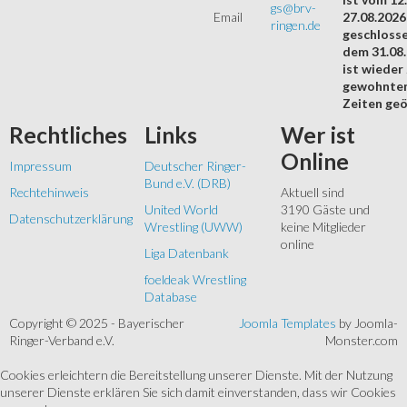
gs@brv-
Email
27.08.2026
ringen.de
geschloss
dem 31.08
ist wieder
gewohnte
Zeiten geö
Rechtliches
Links
Wer
ist
Online
Impressum
Deutscher Ringer-
Bund e.V. (DRB)
Rechtehinweis
Aktuell sind
United World
3190 Gäste und
Datenschutzerklärung
Wrestling (UWW)
keine Mitglieder
online
Liga Datenbank
foeldeak Wrestling
Database
Copyright © 2025 - Bayerischer
Joomla Templates
by Joomla-
Ringer-Verband e.V.
Monster.com
Cookies erleichtern die Bereitstellung unserer Dienste. Mit der Nutzung
unserer Dienste erklären Sie sich damit einverstanden, dass wir Cookies