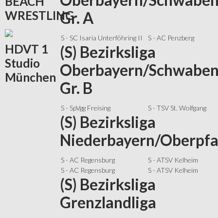
Oberbayern/Schwabe
BEACH
WRESTLING
Gr. A
S - SC Isaria Unterföhring II
S - AC Penzberg
HDVT
1
(S) Bezirksliga
Studio
Oberbayern/Schwabe
München
Gr. B
S - SpVgg Freising
S - TSV St. Wolfgang
(S) Bezirksliga
Niederbayern/Oberpfa
S - AC Regensburg
S - ATSV Kelheim
S - AC Regensburg
S - ATSV Kelheim
(S) Bezirksliga
Grenzlandliga