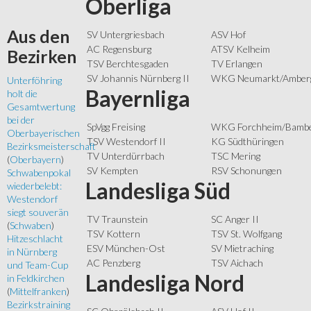
Oberliga
Aus
den
SV Untergriesbach
ASV Hof
AC Regensburg
ATSV Kelheim
Bezirken
TSV Berchtesgaden
TV Erlangen
SV Johannis Nürnberg II
WKG Neumarkt/Amber
Unterföhring
Bayernliga
holt die
Gesamtwertung
bei der
SpVgg Freising
WKG Forchheim/Bamb
Oberbayerischen
TSV Westendorf II
KG Südthüringen
Bezirksmeisterschaft
TV Unterdürrbach
TSC Mering
(
Oberbayern
)
SV Kempten
RSV Schonungen
Schwabenpokal
Landesliga Süd
wiederbelebt:
Westendorf
siegt souverän
TV Traunstein
SC Anger II
(
Schwaben
)
TSV Kottern
TSV St. Wolfgang
Hitzeschlacht
ESV München-Ost
SV Mietraching
in Nürnberg
AC Penzberg
TSV Aichach
und Team-Cup
Landesliga Nord
in Feldkirchen
(
Mittelfranken
)
Bezirkstraining