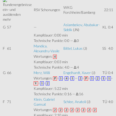
WKG
RSV Schonungen
22:11
Forchheim/Bamberg
mehr
Aslambekov, Abubakar-
G
57
—
KL
0:4
Siddik
(JN)
Kampfdauer: 0:00 min
Technische Punkte: 0:0 — Δ:0
Mandica,
F
61
Bittel, Lukas
(J)
SS
4:0
Alexandru-Vasile
Wertungen:
4
Kampfdauer: 0:03 min
Technische Punkte: 4:0 — Δ:4
G
66
Merz, Willi
Engelhardt, Xaver
(J)
TÜ
0:4
Wertungen:
–
–
–
—
–
–
–
–
–
–
P
1
4
1
2
P
1
2
1
1
–
–
V
1
2
Kampfdauer: 5:22 min
Technische Punkte: 0:16 — Δ:16
Klein, Gabriel
F
71
Schlee, Anatoli
(J)
TÜ
4:0
Gamsat
Wertungen:
–
–
–
–
–
–
–
2
2
2
2
2
2
2
2
Kampfdauer: 2:10 min