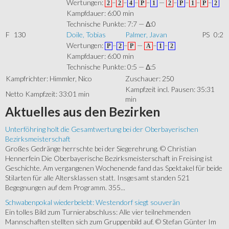
Wertungen:
–
–
–
–
—
–
–
–
–
2
2
4
P
1
2
P
1
P
2
Kampfdauer: 6:00 min
Technische Punkte: 7:7 — Δ:0
F
130
Doile, Tobias
Palmer, Javan
PS
0:2
Wertungen:
–
–
—
–
–
P
2
P
A
1
2
Kampfdauer: 6:00 min
Technische Punkte: 0:5 — Δ:5
Kampfrichter: Himmler, Nico
Zuschauer: 250
Kampfzeit incl. Pausen: 35:31
Netto Kampfzeit: 33:01 min
min
Aktuelles
aus den Bezirken
Unterföhring holt die Gesamtwertung bei der Oberbayerischen
Bezirksmeisterschaft
Großes Gedränge herrschte bei der Siegerehrung. © Christian
Hennerfein Die Oberbayerische Bezirksmeisterschaft in Freising ist
Geschichte. Am vergangenen Wochenende fand das Spektakel für beide
Stilarten für alle Altersklassen statt. Insgesamt standen 521
Begegnungen auf dem Programm. 355...
Schwabenpokal wiederbelebt: Westendorf siegt souverän
Ein tolles Bild zum Turnierabschluss: Alle vier teilnehmenden
Mannschaften stellten sich zum Gruppenbild auf. © Stefan Günter Im