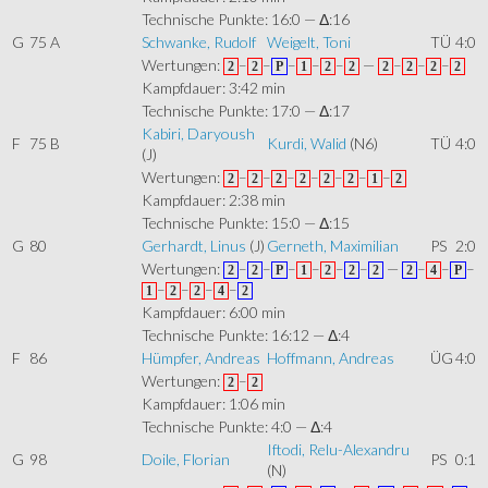
Technische Punkte: 16:0 — Δ:16
G
75 A
Schwanke, Rudolf
Weigelt, Toni
TÜ
4:0
Wertungen:
–
–
–
–
–
—
–
–
–
2
2
P
1
2
2
2
2
2
2
Kampfdauer: 3:42 min
Technische Punkte: 17:0 — Δ:17
Kabiri, Daryoush
F
75 B
Kurdi, Walid
(N6)
TÜ
4:0
(J)
Wertungen:
–
–
–
–
–
–
–
2
2
2
2
2
2
1
2
Kampfdauer: 2:38 min
Technische Punkte: 15:0 — Δ:15
G
80
Gerhardt, Linus
(J)
Gerneth, Maximilian
PS
2:0
Wertungen:
–
–
–
–
–
–
—
–
–
–
2
2
P
1
2
2
2
2
4
P
–
–
–
–
1
2
2
4
2
Kampfdauer: 6:00 min
Technische Punkte: 16:12 — Δ:4
F
86
Hümpfer, Andreas
Hoffmann, Andreas
ÜG
4:0
Wertungen:
–
2
2
Kampfdauer: 1:06 min
Technische Punkte: 4:0 — Δ:4
Iftodi, Relu-Alexandru
G
98
Doile, Florian
PS
0:1
(N)