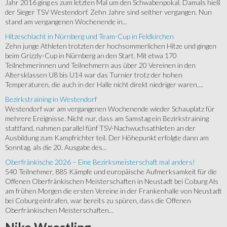
Jahr 2016 ging es zum letzten Mal um den Schwabenpokal. Damals hieß
der Sieger TSV Westendorf. Zehn Jahre sind seither vergangen. Nun
stand am vergangenen Wochenende in...
Hitzeschlacht in Nürnberg und Team-Cup in Feldkirchen
Zehn junge Athleten trotzten der hochsommerlichen Hitze und gingen
beim Grizzly-Cup in Nürnberg an den Start. Mit etwa 170
Teilnehmerinnen und Teilnehmern aus über 20 Vereinen in den
Altersklassen U8 bis U14 war das Turnier trotz der hohen
Temperaturen, die auch in der Halle nicht direkt niedriger waren,...
Bezirkstraining in Westendorf
Westendorf war am vergangenen Wochenende wieder Schauplatz für
mehrere Ereignisse. Nicht nur, dass am Samstag ein Bezirkstraining
stattfand, nahmen parallel fünf TSV-Nachwuchsathleten an der
Ausbildung zum Kampfrichter teil. Der Höhepunkt erfolgte dann am
Sonntag, als die 20. Ausgabe des...
Oberfränkische 2026 – Eine Bezirksmeisterschaft mal anders!
540 Teilnehmer, 885 Kämpfe und europäische Aufmerksamkeit für die
Offenen Oberfränkischen Meisterschaften in Neustadt bei Coburg Als
am frühen Morgen die ersten Vereine in der Frankenhalle von Neustadt
bei Coburg eintrafen, war bereits zu spüren, dass die Offenen
Oberfränkischen Meisterschaften...