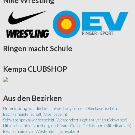
Nike
Wrestling
Ringen
macht Schule
Kempa
CLUBSHOP
Aus
den Bezirken
Unterföhring holt die Gesamtwertung bei der Oberbayerischen
Bezirksmeisterschaft
(
Oberbayern
)
Schwabenpokal wiederbelebt: Westendorf siegt souverän
(
Schwaben
)
Hitzeschlacht in Nürnberg und Team-Cup in Feldkirchen
(
Mittelfranken
)
Bezirkstraining in Westendorf
(
Schwaben
)