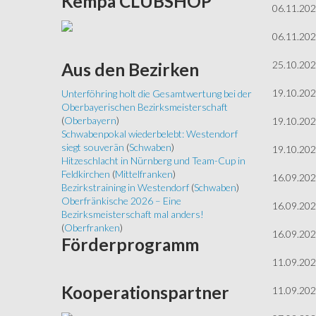
Kempa
CLUBSHOP
06.11.20
06.11.20
25.10.20
Aus
den Bezirken
19.10.20
Unterföhring holt die Gesamtwertung bei der
Oberbayerischen Bezirksmeisterschaft
(
Oberbayern
)
19.10.20
Schwabenpokal wiederbelebt: Westendorf
siegt souverän
(
Schwaben
)
19.10.20
Hitzeschlacht in Nürnberg und Team-Cup in
Feldkirchen
(
Mittelfranken
)
16.09.20
Bezirkstraining in Westendorf
(
Schwaben
)
Oberfränkische 2026 – Eine
16.09.20
Bezirksmeisterschaft mal anders!
(
Oberfranken
)
16.09.20
Förderprogramm
11.09.20
Kooperationspartner
11.09.20