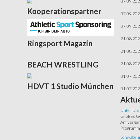
07.09.20
Kooperationspartner
07.09.20
07.09.20
21.08.20
Ringsport
Magazin
21.08.20
BEACH
WRESTLING
21.08.20
01.07.20
HDVT
1 Studio München
01.07.20
Aktue
Unterföhr
Großes Ged
Am vergang
Programm.
Schwabenp