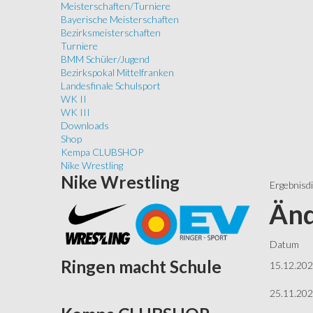
Meisterschaften/Turniere
Bayerische Meisterschaften
Bezirksmeisterschaften
Turniere
BMM Schüler/Jugend
Bezirkspokal Mittelfranken
Landesfinale Schulsport
WK II
WK III
Downloads
Shop
Kempa CLUBSHOP
Nike Wrestling
Nike
Wrestling
Ergebnisd
Änd
Datum
Ringen
macht Schule
15.12.20
25.11.20