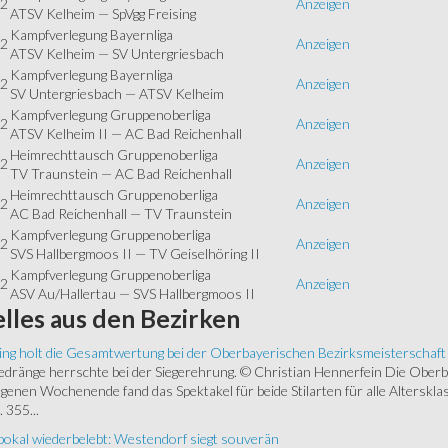
22
Anzeigen
ATSV Kelheim — SpVgg Freising
Kampfverlegung Bayernliga
22
Anzeigen
ATSV Kelheim — SV Untergriesbach
Kampfverlegung Bayernliga
22
Anzeigen
SV Untergriesbach — ATSV Kelheim
Kampfverlegung Gruppenoberliga
22
Anzeigen
ATSV Kelheim II — AC Bad Reichenhall
Heimrechttausch Gruppenoberliga
22
Anzeigen
TV Traunstein — AC Bad Reichenhall
Heimrechttausch Gruppenoberliga
22
Anzeigen
AC Bad Reichenhall — TV Traunstein
Kampfverlegung Gruppenoberliga
22
Anzeigen
SVS Hallbergmoos II — TV Geiselhöring II
Kampfverlegung Gruppenoberliga
22
Anzeigen
ASV Au/Hallertau — SVS Hallbergmoos II
lles
aus den Bezirken
ing holt die Gesamtwertung bei der Oberbayerischen Bezirksmeisterschaft
ränge herrschte bei der Siegerehrung. © Christian Hennerfein Die Oberbay
enen Wochenende fand das Spektakel für beide Stilarten für alle Alterskl
 355...
okal wiederbelebt: Westendorf siegt souverän