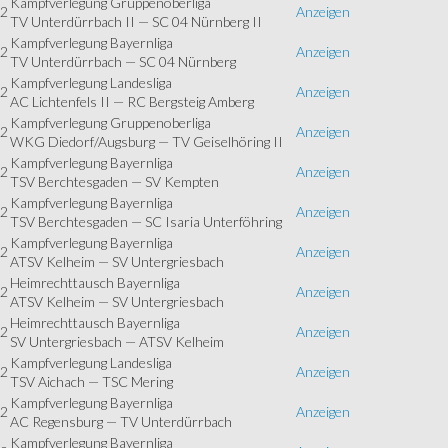
Kampfverlegung Gruppenoberliga
22
Anzeigen
TV Unterdürrbach II — SC 04 Nürnberg II
Kampfverlegung Bayernliga
22
Anzeigen
TV Unterdürrbach — SC 04 Nürnberg
Kampfverlegung Landesliga
22
Anzeigen
AC Lichtenfels II — RC Bergsteig Amberg
Kampfverlegung Gruppenoberliga
22
Anzeigen
WKG Diedorf/Augsburg — TV Geiselhöring II
Kampfverlegung Bayernliga
22
Anzeigen
TSV Berchtesgaden — SV Kempten
Kampfverlegung Bayernliga
22
Anzeigen
TSV Berchtesgaden — SC Isaria Unterföhring
Kampfverlegung Bayernliga
22
Anzeigen
ATSV Kelheim — SV Untergriesbach
Heimrechttausch Bayernliga
22
Anzeigen
ATSV Kelheim — SV Untergriesbach
Heimrechttausch Bayernliga
22
Anzeigen
SV Untergriesbach — ATSV Kelheim
Kampfverlegung Landesliga
22
Anzeigen
TSV Aichach — TSC Mering
Kampfverlegung Bayernliga
22
Anzeigen
AC Regensburg — TV Unterdürrbach
Kampfverlegung Bayernliga