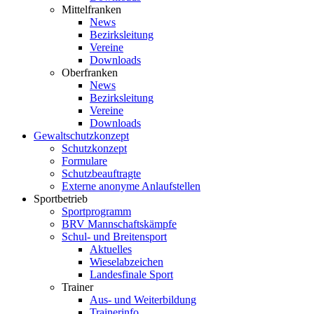
Mittelfranken
News
Bezirksleitung
Vereine
Downloads
Oberfranken
News
Bezirksleitung
Vereine
Downloads
Gewaltschutzkonzept
Schutzkonzept
Formulare
Schutzbeauftragte
Externe anonyme Anlaufstellen
Sportbetrieb
Sportprogramm
BRV Mannschaftskämpfe
Schul- und Breitensport
Aktuelles
Wieselabzeichen
Landesfinale Sport
Trainer
Aus- und Weiterbildung
Trainerinfo