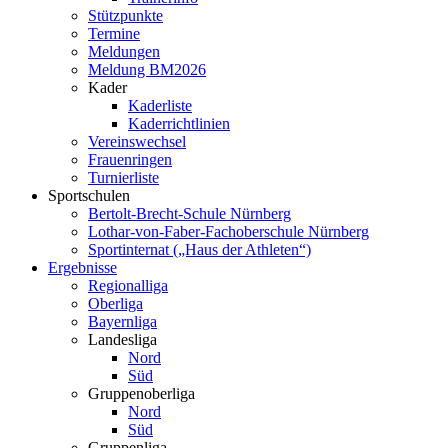
Stützpunkte
Termine
Meldungen
Meldung BM2026
Kader
Kaderliste
Kaderrichtlinien
Vereinswechsel
Frauenringen
Turnierliste
Sportschulen
Bertolt-Brecht-Schule Nürnberg
Lothar-von-Faber-Fachoberschule Nürnberg
Sportinternat („Haus der Athleten“)
Ergebnisse
Regionalliga
Oberliga
Bayernliga
Landesliga
Nord
Süd
Gruppenoberliga
Nord
Süd
Gruppenliga