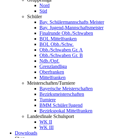
Nord
Süd
Schüler
Bay. Schülermannschafts Meister
Bay. Jugend-Mannschaftsmeister
Finalrunde Obb./Schwaben
BOL Mittelfranken
BOL Obb./Schw.
Obb./Schwaben Gr. A
Obb./Schwaben Gr. B
Ndb./Opf.
Grenzlandliga
Oberfranken
Mittelfranken
Meisterschaften/Turniere
Bayerische Meisterschaften
Bezirksmeisterschaften
Turniere
BMM Schüler/Jugend
Bezirkspokal Mittelfranken
Landesfinale Schulsport
WK II
WK III
Downloads