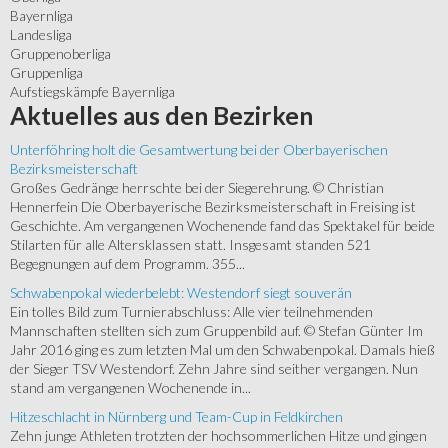
Bayernliga
Landesliga
Gruppenoberliga
Gruppenliga
Aufstiegskämpfe Bayernliga
Aktuelles
aus den Bezirken
Unterföhring holt die Gesamtwertung bei der Oberbayerischen
Bezirksmeisterschaft
Großes Gedränge herrschte bei der Siegerehrung. © Christian
Hennerfein Die Oberbayerische Bezirksmeisterschaft in Freising ist
Geschichte. Am vergangenen Wochenende fand das Spektakel für beide
Stilarten für alle Altersklassen statt. Insgesamt standen 521
Begegnungen auf dem Programm. 355...
Schwabenpokal wiederbelebt: Westendorf siegt souverän
Ein tolles Bild zum Turnierabschluss: Alle vier teilnehmenden
Mannschaften stellten sich zum Gruppenbild auf. © Stefan Günter Im
Jahr 2016 ging es zum letzten Mal um den Schwabenpokal. Damals hieß
der Sieger TSV Westendorf. Zehn Jahre sind seither vergangen. Nun
stand am vergangenen Wochenende in...
Hitzeschlacht in Nürnberg und Team-Cup in Feldkirchen
Zehn junge Athleten trotzten der hochsommerlichen Hitze und gingen