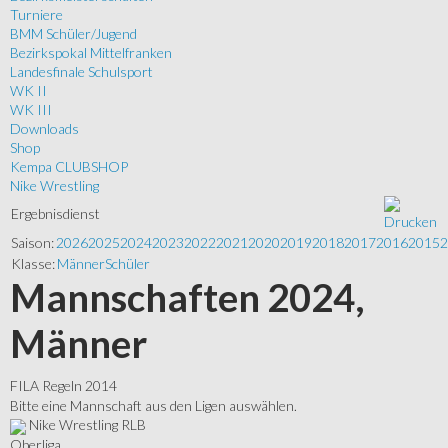
Turniere
BMM Schüler/Jugend
Bezirkspokal Mittelfranken
Landesfinale Schulsport
WK II
WK III
Downloads
Shop
Kempa CLUBSHOP
Nike Wrestling
Ergebnisdienst
Saison:
2026
2025
2024
2023
2022
2021
2020
2019
2018
2017
2016
2015
2
Klasse:
Männer
Schüler
Mannschaften 2024,
Männer
FILA Regeln 2014
Bitte eine Mannschaft aus den Ligen auswählen.
Nike Wrestling RLB
Oberliga