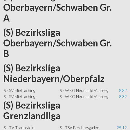
Oberbayern/Schwaben Gr.
A
(S) Bezirksliga
Oberbayern/Schwaben Gr.
B
(S) Bezirksliga
Niederbayern/Oberpfalz
S - SV Mietraching
S - WKG Neumarkt/Amberg
8:32
S - SV Mietraching
S - WKG Neumarkt/Amberg
8:32
(S) Bezirksliga
Grenzlandliga
S - TV Traunstein
S - TSV Berchtesgaden
25:12