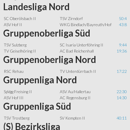
Landesliga Nord
SC Oberölsbach II
TSV Zirndorf
50:4
ASV Hof II
WKG Bindlach/Bayreuth/Hof
43:8
Gruppenoberliga Süd
TSV Sulzberg
SC Isaria Unterföhring II
9:44
TV Geiselhöring II
AC Bad Reichenhall
19:36
Gruppenoberliga Nord
RSC Rehau
TV Unterdürrbach II
17:22
Gruppenliga Nord
SpVgg Freising II
ASV Au/Hallertau
22:30
ASV Hof III
AC Regensburg II
14:30
Gruppenliga Süd
TSV Trostberg
SV Kempten II
40:11
(S) Bezirksliga