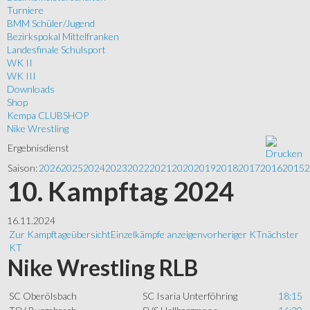
Turniere
BMM Schüler/Jugend
Bezirkspokal Mittelfranken
Landesfinale Schulsport
WK II
WK III
Downloads
Shop
Kempa CLUBSHOP
Nike Wrestling
Ergebnisdienst
Saison:
2026
2025
2024
2023
2022
2021
2020
2019
2018
2017
2016
2015
2
10. Kampftag 2024
16.11.2024
Zur Kampftageübersicht
Einzelkämpfe anzeigen
vorheriger KT
nächster
KT
Nike Wrestling RLB
SC Oberölsbach
SC Isaria Unterföhring
18:15