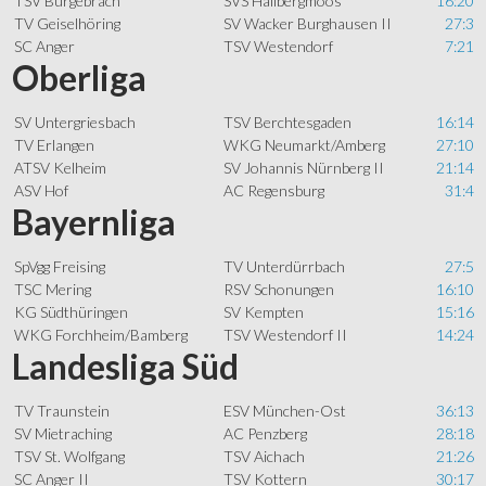
TSV Burgebrach
SVS Hallbergmoos
16:20
TV Geiselhöring
SV Wacker Burghausen II
27:3
SC Anger
TSV Westendorf
7:21
Oberliga
SV Untergriesbach
TSV Berchtesgaden
16:14
TV Erlangen
WKG Neumarkt/Amberg
27:10
ATSV Kelheim
SV Johannis Nürnberg II
21:14
ASV Hof
AC Regensburg
31:4
Bayernliga
SpVgg Freising
TV Unterdürrbach
27:5
TSC Mering
RSV Schonungen
16:10
KG Südthüringen
SV Kempten
15:16
WKG Forchheim/Bamberg
TSV Westendorf II
14:24
Landesliga Süd
TV Traunstein
ESV München-Ost
36:13
SV Mietraching
AC Penzberg
28:18
TSV St. Wolfgang
TSV Aichach
21:26
SC Anger II
TSV Kottern
30:17