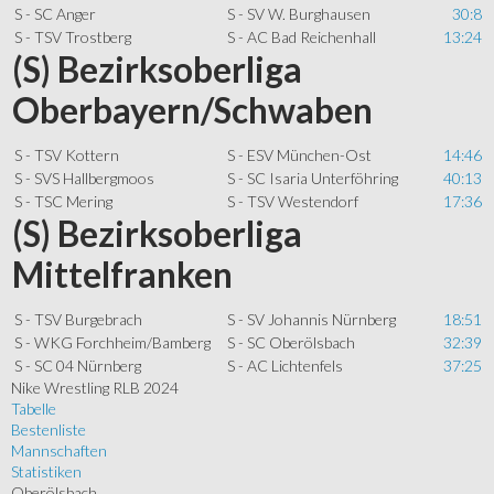
S - SC Anger
S - SV W. Burghausen
30:8
S - TSV Trostberg
S - AC Bad Reichenhall
13:24
(S) Bezirksoberliga
Oberbayern/Schwaben
S - TSV Kottern
S - ESV München-Ost
14:46
S - SVS Hallbergmoos
S - SC Isaria Unterföhring
40:13
S - TSC Mering
S - TSV Westendorf
17:36
(S) Bezirksoberliga
Mittelfranken
S - TSV Burgebrach
S - SV Johannis Nürnberg
18:51
S - WKG Forchheim/Bamberg
S - SC Oberölsbach
32:39
S - SC 04 Nürnberg
S - AC Lichtenfels
37:25
Nike Wrestling RLB 2024
Tabelle
Bestenliste
Mannschaften
Statistiken
Oberölsbach