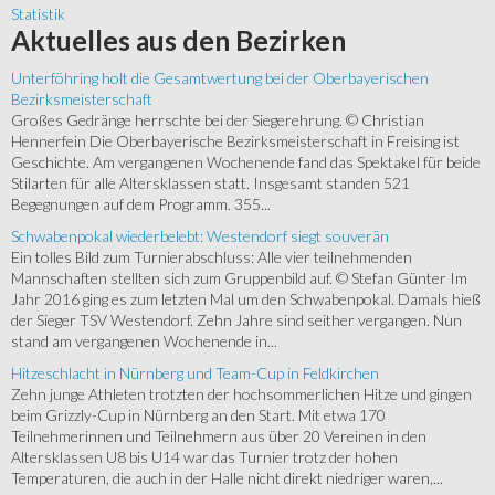
Statistik
Aktuelles
aus den Bezirken
Unterföhring holt die Gesamtwertung bei der Oberbayerischen
Bezirksmeisterschaft
Großes Gedränge herrschte bei der Siegerehrung. © Christian
Hennerfein Die Oberbayerische Bezirksmeisterschaft in Freising ist
Geschichte. Am vergangenen Wochenende fand das Spektakel für beide
Stilarten für alle Altersklassen statt. Insgesamt standen 521
Begegnungen auf dem Programm. 355...
Schwabenpokal wiederbelebt: Westendorf siegt souverän
Ein tolles Bild zum Turnierabschluss: Alle vier teilnehmenden
Mannschaften stellten sich zum Gruppenbild auf. © Stefan Günter Im
Jahr 2016 ging es zum letzten Mal um den Schwabenpokal. Damals hieß
der Sieger TSV Westendorf. Zehn Jahre sind seither vergangen. Nun
stand am vergangenen Wochenende in...
Hitzeschlacht in Nürnberg und Team-Cup in Feldkirchen
Zehn junge Athleten trotzten der hochsommerlichen Hitze und gingen
beim Grizzly-Cup in Nürnberg an den Start. Mit etwa 170
Teilnehmerinnen und Teilnehmern aus über 20 Vereinen in den
Altersklassen U8 bis U14 war das Turnier trotz der hohen
Temperaturen, die auch in der Halle nicht direkt niedriger waren,...