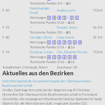
Technische Punkte: 0:4 — Δ:4
Hackelsperger,
F
50
Kupina, Loris
TÜ
0:4
David
Wertungen:
–
–
–
—
–
2
4
4
2
2
2
Technische Punkte: 0:16 — Δ:16
F
55
—
Paselek, Amon
KL
0:4
Technische Punkte: 0:0 — Δ:0
F
60
Georgiev, Denis
Lang, Quirin
SS
0:4
Wertungen:
–
–
–
–
–
–
2
2
2
2
2
2
4
Technische Punkte: 0:16 — Δ:16
F
76
Dardouk, Issam
Citu, Eduardo-Florian
TÜ
0:4
Wertungen:
–
–
–
–
–
4
2
2
2
2
4
Technische Punkte: 0:16 — Δ:16
Kampfrichter: Christoph, Scherr
Zuschauer: 50
Aktuelles
aus den Bezirken
Unterföhring holt die Gesamtwertung bei der Oberbayerischen
Bezirksmeisterschaft
Großes Gedränge herrschte bei der Siegerehrung. © Christian
Hennerfein Die Oberbayerische Bezirksmeisterschaft in Freising ist
Geschichte. Am vergangenen Wochenende fand das Spektakel für beide
Stilarten für alle Altersklassen statt. Insgesamt standen 521