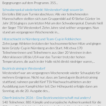
Begegnungen auf dem Programm. 355...
Schwabenpokal wiederbelebt: Westendorf siegt souverän
Ein tolles Bild zum Turnierabschluss: Alle vier teilnehmenden
Mannschaften stellten sich zum Gruppenbild auf. © Stefan Günter Im
Jahr 2016 ging es zum letzten Mal um den Schwabenpokal. Damals hieß
der Sieger TSV Westendorf. Zehn Jahre sind seither vergangen. Nun
stand am vergangenen Wochenende in...
Hitzeschlacht in Nürnberg und Team-Cup in Feldkirchen
Zehn junge Athleten trotzten der hochsommerlichen Hitze und gingen
beim Grizzly-Cup in Nürnberg an den Start. Mit etwa 170
Teilnehmerinnen und Teilnehmern aus über 20 Vereinen in den
Altersklassen U8 bis U14 war das Turnier trotz der hohen
Temperaturen, die auch in der Halle nicht direkt niedriger waren,...
Bezirkstraining in Westendorf
Westendorf war am vergangenen Wochenende wieder Schauplatz für
mehrere Ereignisse. Nicht nur, dass am Samstag ein Bezirkstraining
stattfand, nahmen parallel fünf TSV-Nachwuchsathleten an der
Ausbildung zum Kampfrichter teil. Der Höhepunkt erfolgte dann am
Sonntag, als die 20. Ausgabe des...
Oberfränkische 2026 – Eine Bezirksmeisterschaft mal anders!
540 Teilnehmer, 885 Kämpfe und europäische Aufmerksamkeit für die