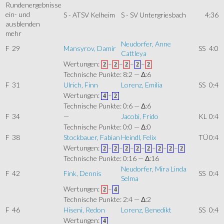
S - ATSV Kelheim
S - SV Untergriesbach
4:36
mehr
Neudorfer, Anne
F
29
Mansyrov, Damir
SS
4:0
Cattleya
Wertungen:
–
–
–
–
2
2
2
2
2
Technische Punkte: 8:2 — Δ:6
F
31
Ulrich, Finn
Lorenz, Emilia
SS
0:4
Wertungen:
–
4
2
Technische Punkte: 0:6 — Δ:6
F
34
—
Jacobi, Frido
KL
0:4
Technische Punkte: 0:0 — Δ:0
F
38
Stockbauer, Fabian
Heindl, Felix
TÜ
0:4
Wertungen:
–
–
–
–
–
–
–
2
2
2
2
2
2
2
2
Technische Punkte: 0:16 — Δ:16
Neudorfer, Mira Linda
F
42
Fink, Dennis
SS
0:4
Selma
Wertungen:
–
2
4
Technische Punkte: 2:4 — Δ:2
F
46
Hiseni, Redon
Lorenz, Benedikt
SS
0:4
Wertungen:
4