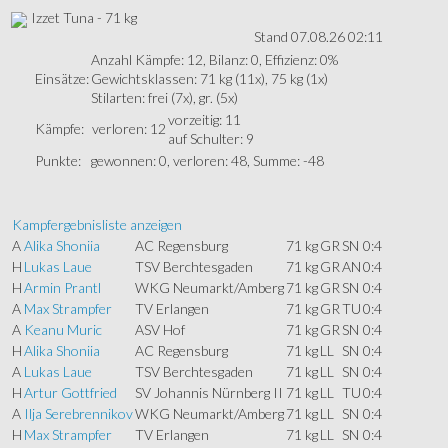
Izzet Tuna - 71 kg
Stand 07.08.26 02:11
Anzahl Kämpfe: 12, Bilanz: 0, Effizienz: 0%
Einsätze:
Gewichtsklassen: 71 kg (11x), 75 kg (1x)
Stilarten: frei (7x), gr. (5x)
vorzeitig: 11
Kämpfe:
verloren: 12
auf Schulter: 9
Punkte:
gewonnen: 0, verloren: 48, Summe: -48
Kampfergebnisliste anzeigen
A
Alika Shoniia
AC Regensburg
71 kg
GR
SN
0:4
H
Lukas Laue
TSV Berchtesgaden
71 kg
GR
AN
0:4
H
Armin Prantl
WKG Neumarkt/Amberg
71 kg
GR
SN
0:4
A
Max Strampfer
TV Erlangen
71 kg
GR
TU
0:4
A
Keanu Muric
ASV Hof
71 kg
GR
SN
0:4
H
Alika Shoniia
AC Regensburg
71 kg
LL
SN
0:4
A
Lukas Laue
TSV Berchtesgaden
71 kg
LL
SN
0:4
H
Artur Gottfried
SV Johannis Nürnberg II
71 kg
LL
TU
0:4
A
Ilja Serebrennikov
WKG Neumarkt/Amberg
71 kg
LL
SN
0:4
H
Max Strampfer
TV Erlangen
71 kg
LL
SN
0:4