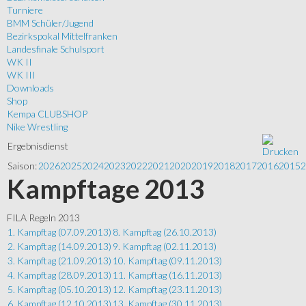
Turniere
BMM Schüler/Jugend
Bezirkspokal Mittelfranken
Landesfinale Schulsport
WK II
WK III
Downloads
Shop
Kempa CLUBSHOP
Nike Wrestling
Ergebnisdienst
Saison:
2026
2025
2024
2023
2022
2021
2020
2019
2018
2017
2016
2015
2
Kampftage 2013
FILA Regeln 2013
1. Kampftag (07.09.2013)
8. Kampftag (26.10.2013)
2. Kampftag (14.09.2013)
9. Kampftag (02.11.2013)
3. Kampftag (21.09.2013)
10. Kampftag (09.11.2013)
4. Kampftag (28.09.2013)
11. Kampftag (16.11.2013)
5. Kampftag (05.10.2013)
12. Kampftag (23.11.2013)
6. Kampftag (12.10.2013)
13. Kampftag (30.11.2013)