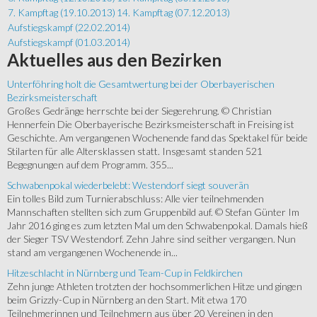
7. Kampftag (19.10.2013)
14. Kampftag (07.12.2013)
Aufstiegskampf (22.02.2014)
Aufstiegskampf (01.03.2014)
Aktuelles
aus den Bezirken
Unterföhring holt die Gesamtwertung bei der Oberbayerischen
Bezirksmeisterschaft
Großes Gedränge herrschte bei der Siegerehrung. © Christian
Hennerfein Die Oberbayerische Bezirksmeisterschaft in Freising ist
Geschichte. Am vergangenen Wochenende fand das Spektakel für beide
Stilarten für alle Altersklassen statt. Insgesamt standen 521
Begegnungen auf dem Programm. 355...
Schwabenpokal wiederbelebt: Westendorf siegt souverän
Ein tolles Bild zum Turnierabschluss: Alle vier teilnehmenden
Mannschaften stellten sich zum Gruppenbild auf. © Stefan Günter Im
Jahr 2016 ging es zum letzten Mal um den Schwabenpokal. Damals hieß
der Sieger TSV Westendorf. Zehn Jahre sind seither vergangen. Nun
stand am vergangenen Wochenende in...
Hitzeschlacht in Nürnberg und Team-Cup in Feldkirchen
Zehn junge Athleten trotzten der hochsommerlichen Hitze und gingen
beim Grizzly-Cup in Nürnberg an den Start. Mit etwa 170
Teilnehmerinnen und Teilnehmern aus über 20 Vereinen in den