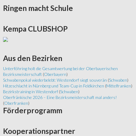
Ringen
macht Schule
Kempa
CLUBSHOP
Aus
den Bezirken
Unterföhring holt die Gesamtwertung bei der Oberbayerischen
Bezirksmeisterschaft
(
Oberbayern
)
Schwabenpokal wiederbelebt: Westendorf siegt souverän
(
Schwaben
)
Hitzeschlacht in Nürnberg und Team-Cup in Feldkirchen
(
Mittelfranken
)
Bezirkstraining in Westendorf
(
Schwaben
)
Oberfränkische 2026 – Eine Bezirksmeisterschaft mal anders!
(
Oberfranken
)
Förderprogramm
Kooperationspartner