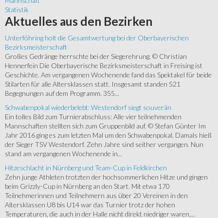
Mannschaft
Statistik
Aktuelles
aus den Bezirken
Unterföhring holt die Gesamtwertung bei der Oberbayerischen
Bezirksmeisterschaft
Großes Gedränge herrschte bei der Siegerehrung. © Christian
Hennerfein Die Oberbayerische Bezirksmeisterschaft in Freising ist
Geschichte. Am vergangenen Wochenende fand das Spektakel für beide
Stilarten für alle Altersklassen statt. Insgesamt standen 521
Begegnungen auf dem Programm. 355...
Schwabenpokal wiederbelebt: Westendorf siegt souverän
Ein tolles Bild zum Turnierabschluss: Alle vier teilnehmenden
Mannschaften stellten sich zum Gruppenbild auf. © Stefan Günter Im
Jahr 2016 ging es zum letzten Mal um den Schwabenpokal. Damals hieß
der Sieger TSV Westendorf. Zehn Jahre sind seither vergangen. Nun
stand am vergangenen Wochenende in...
Hitzeschlacht in Nürnberg und Team-Cup in Feldkirchen
Zehn junge Athleten trotzten der hochsommerlichen Hitze und gingen
beim Grizzly-Cup in Nürnberg an den Start. Mit etwa 170
Teilnehmerinnen und Teilnehmern aus über 20 Vereinen in den
Altersklassen U8 bis U14 war das Turnier trotz der hohen
Temperaturen, die auch in der Halle nicht direkt niedriger waren,...