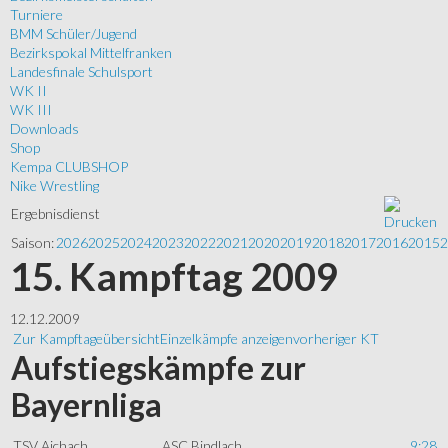
Turniere
BMM Schüler/Jugend
Bezirkspokal Mittelfranken
Landesfinale Schulsport
WK II
WK III
Downloads
Shop
Kempa CLUBSHOP
Nike Wrestling
Ergebnisdienst
Saison:
2026
2025
2024
2023
2022
2021
2020
2019
2018
2017
2016
2015
2
15. Kampftag 2009
12.12.2009
Zur Kampftageübersicht
Einzelkämpfe anzeigen
vorheriger KT
Aufstiegskämpfe zur
Bayernliga
TSV Aichach
ASC Bindlach
9:28