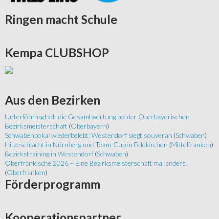
Ringen
macht Schule
Kempa
CLUBSHOP
Aus
den Bezirken
Unterföhring holt die Gesamtwertung bei der Oberbayerischen
Bezirksmeisterschaft
(
Oberbayern
)
Schwabenpokal wiederbelebt: Westendorf siegt souverän
(
Schwaben
)
Hitzeschlacht in Nürnberg und Team-Cup in Feldkirchen
(
Mittelfranken
)
Bezirkstraining in Westendorf
(
Schwaben
)
Oberfränkische 2026 – Eine Bezirksmeisterschaft mal anders!
(
Oberfranken
)
Förderprogramm
Kooperationspartner