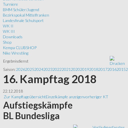
Turniere
BMM Schüler/Jugend
Bezirkspokal Mittelfranken
Landesfinale Schulsport
WK II
WK III
Downloads
Shop
Kempa CLUBSHOP
Nike Wrestling
Ergebnisdienst
Saison:
2026
2025
2024
2023
2022
2021
2020
2019
2018
2017
2016
2015
2
16. Kampftag 2018
22.12.2018
Zur Kampftageübersicht
Einzelkämpfe anzeigen
vorheriger KT
Aufstiegskämpfe
BL Bundesliga