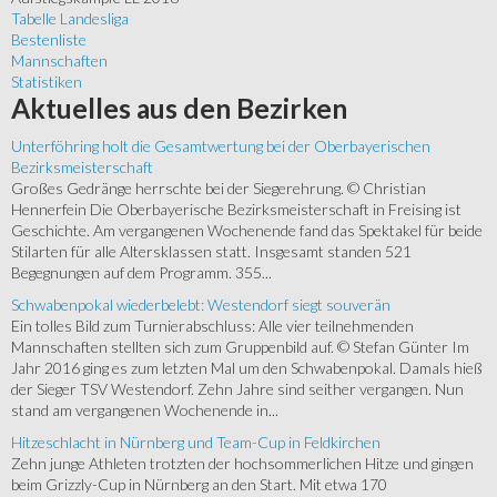
Tabelle Landesliga
Bestenliste
Mannschaften
Statistiken
Aktuelles
aus den Bezirken
Unterföhring holt die Gesamtwertung bei der Oberbayerischen
Bezirksmeisterschaft
Großes Gedränge herrschte bei der Siegerehrung. © Christian
Hennerfein Die Oberbayerische Bezirksmeisterschaft in Freising ist
Geschichte. Am vergangenen Wochenende fand das Spektakel für beide
Stilarten für alle Altersklassen statt. Insgesamt standen 521
Begegnungen auf dem Programm. 355...
Schwabenpokal wiederbelebt: Westendorf siegt souverän
Ein tolles Bild zum Turnierabschluss: Alle vier teilnehmenden
Mannschaften stellten sich zum Gruppenbild auf. © Stefan Günter Im
Jahr 2016 ging es zum letzten Mal um den Schwabenpokal. Damals hieß
der Sieger TSV Westendorf. Zehn Jahre sind seither vergangen. Nun
stand am vergangenen Wochenende in...
Hitzeschlacht in Nürnberg und Team-Cup in Feldkirchen
Zehn junge Athleten trotzten der hochsommerlichen Hitze und gingen
beim Grizzly-Cup in Nürnberg an den Start. Mit etwa 170