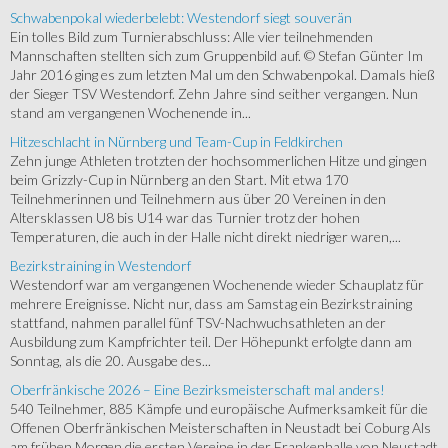
Schwabenpokal wiederbelebt: Westendorf siegt souverän
Ein tolles Bild zum Turnierabschluss: Alle vier teilnehmenden
Mannschaften stellten sich zum Gruppenbild auf. © Stefan Günter Im
Jahr 2016 ging es zum letzten Mal um den Schwabenpokal. Damals hieß
der Sieger TSV Westendorf. Zehn Jahre sind seither vergangen. Nun
stand am vergangenen Wochenende in...
Hitzeschlacht in Nürnberg und Team-Cup in Feldkirchen
Zehn junge Athleten trotzten der hochsommerlichen Hitze und gingen
beim Grizzly-Cup in Nürnberg an den Start. Mit etwa 170
Teilnehmerinnen und Teilnehmern aus über 20 Vereinen in den
Altersklassen U8 bis U14 war das Turnier trotz der hohen
Temperaturen, die auch in der Halle nicht direkt niedriger waren,...
Bezirkstraining in Westendorf
Westendorf war am vergangenen Wochenende wieder Schauplatz für
mehrere Ereignisse. Nicht nur, dass am Samstag ein Bezirkstraining
stattfand, nahmen parallel fünf TSV-Nachwuchsathleten an der
Ausbildung zum Kampfrichter teil. Der Höhepunkt erfolgte dann am
Sonntag, als die 20. Ausgabe des...
Oberfränkische 2026 – Eine Bezirksmeisterschaft mal anders!
540 Teilnehmer, 885 Kämpfe und europäische Aufmerksamkeit für die
Offenen Oberfränkischen Meisterschaften in Neustadt bei Coburg Als
am frühen Morgen die ersten Vereine in der Frankenhalle von Neustadt