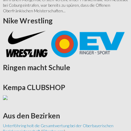
bei Coburg eintrafen, war bereits zu spüren, dass die Offenen
Oberfränkischen Meisterschaften...
Nike
Wrestling
Ringen
macht Schule
Kempa
CLUBSHOP
Aus
den Bezirken
Unterföhring holt die Gesamtwertung bei der Oberbayerischen