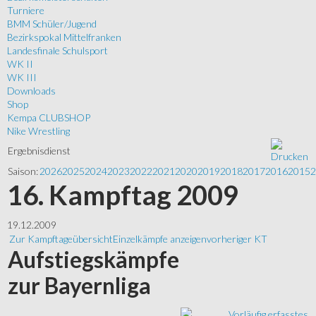
Turniere
BMM Schüler/Jugend
Bezirkspokal Mittelfranken
Landesfinale Schulsport
WK II
WK III
Downloads
Shop
Kempa CLUBSHOP
Nike Wrestling
Ergebnisdienst
Saison:
2026
2025
2024
2023
2022
2021
2020
2019
2018
2017
2016
2015
2
16. Kampftag 2009
19.12.2009
Zur Kampftageübersicht
Einzelkämpfe anzeigen
vorheriger KT
Aufstiegskämpfe
zur Bayernliga