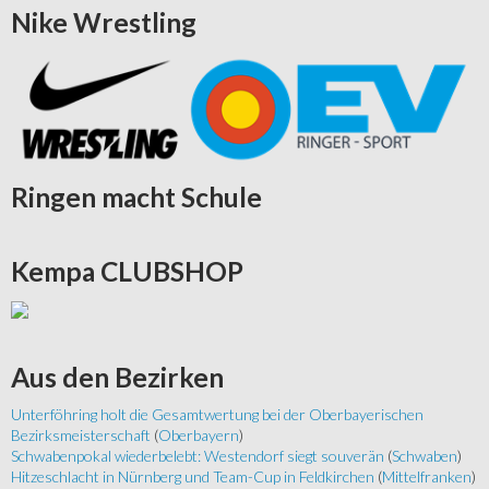
Nike
Wrestling
Ringen
macht Schule
Kempa
CLUBSHOP
Aus
den Bezirken
Unterföhring holt die Gesamtwertung bei der Oberbayerischen
Bezirksmeisterschaft
(
Oberbayern
)
Schwabenpokal wiederbelebt: Westendorf siegt souverän
(
Schwaben
)
Hitzeschlacht in Nürnberg und Team-Cup in Feldkirchen
(
Mittelfranken
)