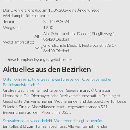
Der Ligenreferent gibt am 11.09.2024 eine Änderung der
Wettkampfstätte bekannt:
Termin:
Sa, 14.09.2024
Wiegezeit:
19:00
Alte Schulturnhalle Diedorf, Stieglitzweg 1,
Alt:
86420 Diedorf
Wettkampfstätte:
Grundschule Diedorf, Pestalozzistraße 17,
Neu:
86420 Diedorf
Diese Kampfverlegung ist gebührenfrei.
Aktuelles
aus den Bezirken
Unterföhring holt die Gesamtwertung bei der Oberbayerischen
Bezirksmeisterschaft
Großes Gedränge herrschte bei der Siegerehrung. © Christian
Hennerfein Die Oberbayerische Bezirksmeisterschaft in Freising ist
Geschichte. Am vergangenen Wochenende fand das Spektakel für beide
Stilarten für alle Altersklassen statt. Insgesamt standen 521
Begegnungen auf dem Programm. 355...
Schwabenpokal wiederbelebt: Westendorf siegt souverän
Ein tolles Bild zum Turnierabschluss: Alle vier teilnehmenden