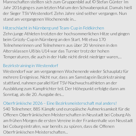
Mannschaften stellten sich zum Gruppenbild auf. © Stefan Günter Im
Jahr 2016 ging es zum letzten Mal um den Schwabenpokal. Damals hieß
der Sieger TSV Westendorf. Zehn Jahre sind seither vergangen. Nun
stand am vergangenen Wochenende in...
Hitzeschlacht in Nürnberg und Team-Cup in Feldkirchen
Zehn junge Athleten trotzten der hochsommerlichen Hitze und gingen
beim Grizzly-Cup in Nürnberg an den Start. Mit etwa 170
Teilnehmerinnen und Teilnehmern aus über 20 Vereinen in den
Altersklassen U8 bis U14 war das Turnier trotz der hohen
Temperaturen, die auch in der Halle nicht direkt niedriger waren,...
Bezirkstraining in Westendorf
Westendorf war am vergangenen Wochenende wieder Schauplatz für
mehrere Ereignisse. Nicht nur, dass am Samstag ein Bezirkstraining
stattfand, nahmen parallel fünf TSV-Nachwuchsathleten an der
Ausbildung zum Kampfrichter teil. Der Höhepunkt erfolgte dann am
Sonntag, als die 20. Ausgabe des...
Oberfränkische 2026 – Eine Bezirksmeisterschaft mal anders!
540 Teilnehmer, 885 Kämpfe und europäische Aufmerksamkeit für die
Offenen Oberfränkischen Meisterschaften in Neustadt bei Coburg Als
am frühen Morgen die ersten Vereine in der Frankenhalle von Neustadt
bei Coburg eintrafen, war bereits zu spüren, dass die Offenen
Oberfränkischen Meisterschaften...