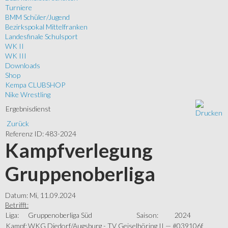
Turniere
BMM Schüler/Jugend
Bezirkspokal Mittelfranken
Landesfinale Schulsport
WK II
WK III
Downloads
Shop
Kempa CLUBSHOP
Nike Wrestling
Ergebnisdienst
Zurück
Referenz ID: 483-2024
Kampfverlegung
Gruppenoberliga
Datum: Mi, 11.09.2024
Betrifft:
Liga:
Gruppenoberliga Süd
Saison:
2024
Kampf:
WKG Diedorf/Augsburg - TV Geiselhöring II — #039106f